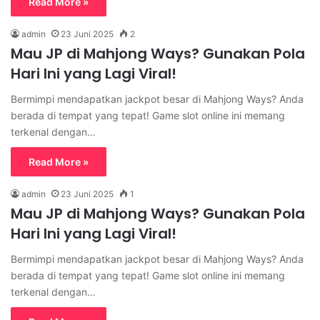
Read More »
admin
23 Juni 2025
2
Mau JP di Mahjong Ways? Gunakan Pola
Hari Ini yang Lagi Viral!
Bermimpi mendapatkan jackpot besar di Mahjong Ways? Anda
berada di tempat yang tepat! Game slot online ini memang
terkenal dengan…
Read More »
admin
23 Juni 2025
1
Mau JP di Mahjong Ways? Gunakan Pola
Hari Ini yang Lagi Viral!
Bermimpi mendapatkan jackpot besar di Mahjong Ways? Anda
berada di tempat yang tepat! Game slot online ini memang
terkenal dengan…