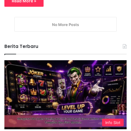
Read More »
No More Posts
Berita Terbaru
Info Slot