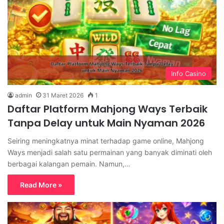
Info Casino
admin
31 Maret 2026
1
Daftar Platform Mahjong Ways Terbaik
Tanpa Delay untuk Main Nyaman 2026
Seiring meningkatnya minat terhadap game online, Mahjong
Ways menjadi salah satu permainan yang banyak diminati oleh
berbagai kalangan pemain. Namun,…
Read More »