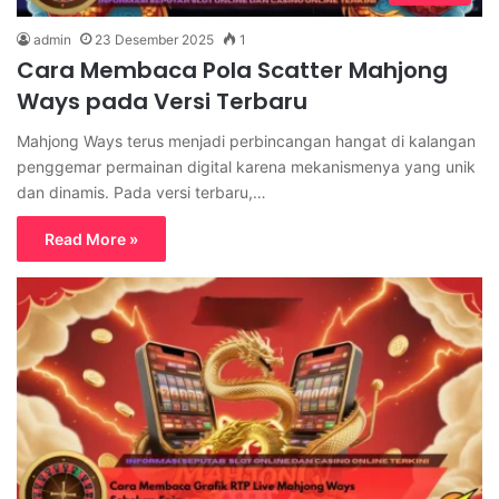
admin
23 Desember 2025
1
Cara Membaca Pola Scatter Mahjong
Ways pada Versi Terbaru
Mahjong Ways terus menjadi perbincangan hangat di kalangan
penggemar permainan digital karena mekanismenya yang unik
dan dinamis. Pada versi terbaru,…
Read More »