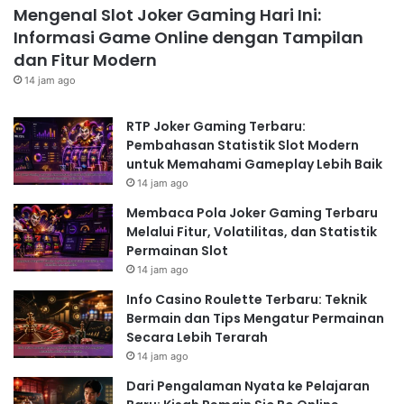
Mengenal Slot Joker Gaming Hari Ini:
Informasi Game Online dengan Tampilan
dan Fitur Modern
14 jam ago
RTP Joker Gaming Terbaru:
Pembahasan Statistik Slot Modern
untuk Memahami Gameplay Lebih Baik
14 jam ago
Membaca Pola Joker Gaming Terbaru
Melalui Fitur, Volatilitas, dan Statistik
Permainan Slot
14 jam ago
Info Casino Roulette Terbaru: Teknik
Bermain dan Tips Mengatur Permainan
Secara Lebih Terarah
14 jam ago
Dari Pengalaman Nyata ke Pelajaran