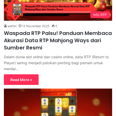
Info RTP
admin
12 November 2025
0
Waspada RTP Palsu! Panduan Membaca
Akurasi Data RTP Mahjong Ways dari
Sumber Resmi
Dalam dunia slot online dan casino online, data RTP (Return to
Player) sering menjadi patokan penting bagi pemain untuk
menilai…
Read More »