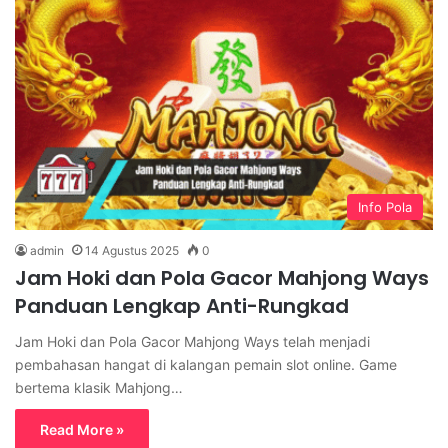
Info Pola
admin
14 Agustus 2025
0
Jam Hoki dan Pola Gacor Mahjong Ways
Panduan Lengkap Anti-Rungkad
Jam Hoki dan Pola Gacor Mahjong Ways telah menjadi
pembahasan hangat di kalangan pemain slot online. Game
bertema klasik Mahjong…
Read More »