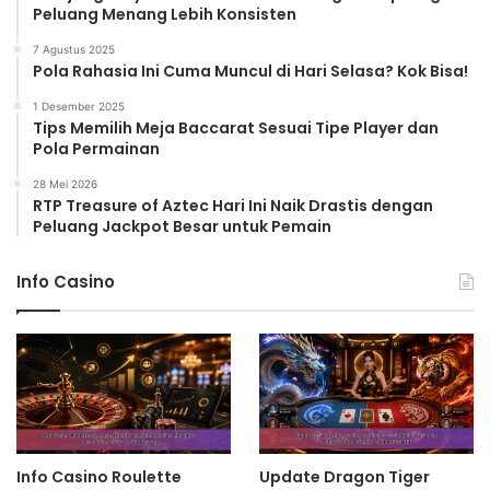
Peluang Menang Lebih Konsisten
7 Agustus 2025
Pola Rahasia Ini Cuma Muncul di Hari Selasa? Kok Bisa!
1 Desember 2025
Tips Memilih Meja Baccarat Sesuai Tipe Player dan
Pola Permainan
28 Mei 2026
RTP Treasure of Aztec Hari Ini Naik Drastis dengan
Peluang Jackpot Besar untuk Pemain
Info Casino
Info Casino Roulette
Update Dragon Tiger