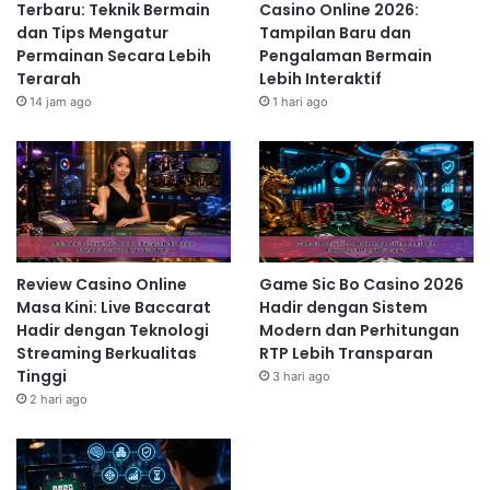
Terbaru: Teknik Bermain
Casino Online 2026:
dan Tips Mengatur
Tampilan Baru dan
Permainan Secara Lebih
Pengalaman Bermain
Terarah
Lebih Interaktif
14 jam ago
1 hari ago
Review Casino Online
Game Sic Bo Casino 2026
Masa Kini: Live Baccarat
Hadir dengan Sistem
Hadir dengan Teknologi
Modern dan Perhitungan
Streaming Berkualitas
RTP Lebih Transparan
Tinggi
3 hari ago
2 hari ago