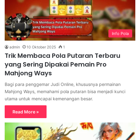
Info Pola
admin
10 Oktober 2025
1
Trik Membaca Pola Putaran Terbaru
yang Sering Dipakai Pemain Pro
Mahjong Ways
Bagi para penggemar Judi Online, khususnya permainan
Mahjong Ways, memahami pola putaran bisa menjadi kunci
utama untuk mencapai kemenangan besar.
Read More »