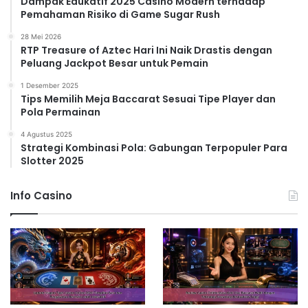
Dampak Edukatif 2025 Casino Modern terhadap
Pemahaman Risiko di Game Sugar Rush
28 Mei 2026
RTP Treasure of Aztec Hari Ini Naik Drastis dengan
Peluang Jackpot Besar untuk Pemain
1 Desember 2025
Tips Memilih Meja Baccarat Sesuai Tipe Player dan
Pola Permainan
4 Agustus 2025
Strategi Kombinasi Pola: Gabungan Terpopuler Para
Slotter 2025
Info Casino