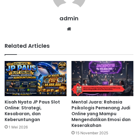
admin
We
bsi
te
Related Articles
Kisah Nyata JP Paus Slot
Mental Juara: Rahasia
Online: Strategi,
Psikologis Pemenang Judi
Kesabaran, dan
Online yang Mampu
Keberuntungan
Mengendalikan Emosi dan
Keserakahan
1 Mei 2026
15 November 2025