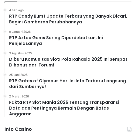
4 hari ago
RTP Candy Burst Update Terbaru yang Banyak Dicari,
Begini Gambaran Perubahannya
9 Januari 2026
RTP Aztec Gems Sering Diperdebatkan, Ini
Penjelasannya
3 Agustus 2025
Diburu Komunitas Slot! Pola Rahasia 2025 Ini Sempat
Dihapus dari Forum!
25 Juni 2025
RTP Gates of Olympus Hari Ini Info Terbaru Langsung
dari Sumbernya!
2 Maret 2026
Fakta RTP Slot Mania 2026 Tentang Transparansi
Data dan Pentingnya Bermain Dengan Batas
Anggaran
Info Casino