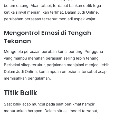
belum datang. Akan tetapi, terdapat bahkan detik lega
ketika sinyal menjanjikan terlihat. Dalam Judi Online,
perubahan perasaan tersebut menjadi aspek wajar.
Mengontrol Emosi di Tengah
Tekanan
Mengelola perasaan berubah kunci penting. Pengguna
yang mampu menahan perasaan sering lebih tenang.
Berbekal sikap terukur, perjalanan menjalani menjadi lebih.
Dalam Judi Online, kemampuan emosional tersebut acap
memisahkan pengalaman.
Titik Balik
Saat balik acap muncul pada saat penikmat hampir
menurunkan harapan. Dalam situasi model tersebut,