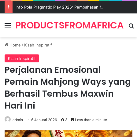
Info Pola Pragmatic Play 2026: Pembahasan Momentum Game dan Fitur Menarik yang Banyak Dicari
PRODUCTSFROMAFRICA
Menu
S
Home
/
Kisah Inspiratif
Kisah Inspiratif
Perjalanan Emosional
Pemain Mahjong Ways yang
Berhasil Tembus Maxwin
Hari Ini
admin
6 Januari 2026
3
Less than a minute