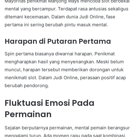
Mayoritas penikmat Mahjong Ways mencoba slot berbekal
mental yang bercampur. Terdapat rasa antusias sekaligus
ditemani kecemasan. Dalam dunia Judi Online, fase
pertama ini sering berubah pintu masuk mental.
Harapan di Putaran Pertama
Spin pertama biasanya diwarnai harapan. Penikmat
mengharapkan hasil yang menyenangkan. Meski belum
muncul, harapan tersebut memberikan dorongan untuk
menikmati slot. Dalam Judi Online, perasaan positif acap
berubah pendorong.
Fluktuasi Emosi Pada
Permainan
Sejalan berputarnya permainan, mental pemain berangsur
mengalami turun. Ada momen ragu pada saat kombinasi