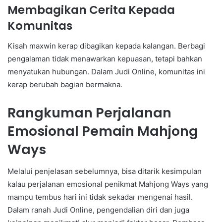
Membagikan Cerita Kepada
Komunitas
Kisah maxwin kerap dibagikan kepada kalangan. Berbagi
pengalaman tidak menawarkan kepuasan, tetapi bahkan
menyatukan hubungan. Dalam Judi Online, komunitas ini
kerap berubah bagian bermakna.
Rangkuman Perjalanan
Emosional Pemain Mahjong
Ways
Melalui penjelasan sebelumnya, bisa ditarik kesimpulan
kalau perjalanan emosional penikmat Mahjong Ways yang
mampu tembus hari ini tidak sekadar mengenai hasil.
Dalam ranah Judi Online, pengendalian diri dan juga