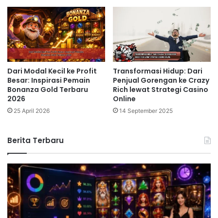
Dari Modal Kecil ke Profit
Transformasi Hidup: Dari
Besar: Inspirasi Pemain
Penjual Gorengan ke Crazy
Bonanza Gold Terbaru
Rich lewat Strategi Casino
2026
Online
25 April 2026
14 September 2025
Berita Terbaru