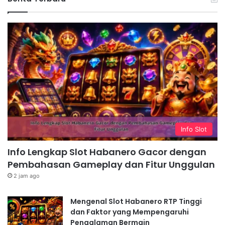
Info Slot
Info Lengkap Slot Habanero Gacor dengan
Pembahasan Gameplay dan Fitur Unggulan
2 jam ago
Mengenal Slot Habanero RTP Tinggi
dan Faktor yang Mempengaruhi
Pengalaman Bermain