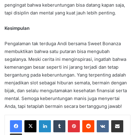
pengingat bahwa keberuntungan bisa datang kapan saja,
tapi disiplin dan mental yang kuat jauh lebih penting.
Kesimpulan
Pengalaman tak terduga Andi bersama Sweet Bonanza
membuktikan bahwa satu putaran bisa mengubah
segalanya. Meski cerita ini menginspirasi, ingatlah bahwa
kemenangan besar seperti ini jarang terjadi dan tetap
bergantung pada keberuntungan. Yang terpenting adalah
menjadikan slot sebagai hiburan semata, bermain dengan
bijak, dan selalu mengutamakan kesehatan finansial serta
mental. Semoga keberuntungan manis juga menyertai
Anda, tapi tetaplah bermain secara bertanggung jawab!
LinkedIn
Tumblr
Pinterest
Reddit
VKontakte
Share via Email
Print