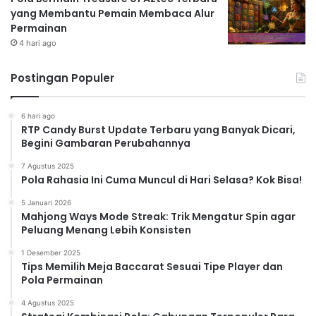
yang Membantu Pemain Membaca Alur
Permainan
4 hari ago
Postingan Populer
6 hari ago
RTP Candy Burst Update Terbaru yang Banyak Dicari,
Begini Gambaran Perubahannya
7 Agustus 2025
Pola Rahasia Ini Cuma Muncul di Hari Selasa? Kok Bisa!
5 Januari 2026
Mahjong Ways Mode Streak: Trik Mengatur Spin agar
Peluang Menang Lebih Konsisten
1 Desember 2025
Tips Memilih Meja Baccarat Sesuai Tipe Player dan
Pola Permainan
4 Agustus 2025