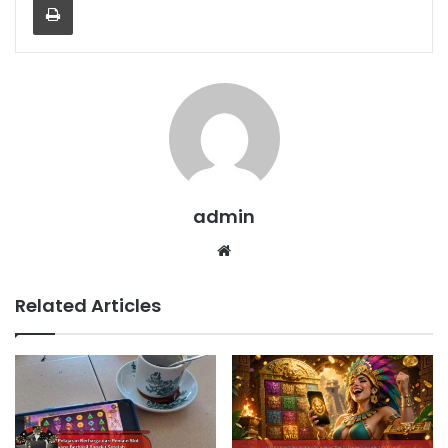
admin
Website
Related Articles