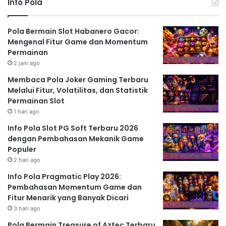
Info Pola
Pola Bermain Slot Habanero Gacor:
Mengenal Fitur Game dan Momentum
Permainan
2 jam ago
Membaca Pola Joker Gaming Terbaru
Melalui Fitur, Volatilitas, dan Statistik
Permainan Slot
1 hari ago
Info Pola Slot PG Soft Terbaru 2026
dengan Pembahasan Mekanik Game
Populer
2 hari ago
Info Pola Pragmatic Play 2026:
Pembahasan Momentum Game dan
Fitur Menarik yang Banyak Dicari
3 hari ago
Pola Bermain Treasure of Aztec Terbaru