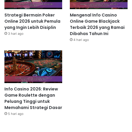
Strategi Bermain Poker
Mengenal Info Casino
Online 2026 untuk Pemula
Online Game Blackjack
yang Ingin Lebih Disiplin
Terbaik 2026 yang Ramai
Dibahas Tahun Ini
3 hari ago
4 hari ago
Info Casino 2026: Review
Game Roulette dengan
Peluang Tinggi untuk
Memahami Strategi Dasar
5 hari ago