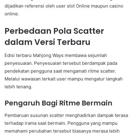
dijadikan referensi oleh user slot Online maupun casino
online.
Perbedaan Pola Scatter
dalam Versi Terbaru
Edisi terbaru Mahjong Ways membawa sejumlah
penyesuaian. Penyesuaian tersebut berdampak pada
pendekatan pengguna saat mengamati ritme scatter.
Melalui wawasan terkait user mampu mengatur langkah
lebih tenang.
Pengaruh Bagi Ritme Bermain
Pembaruan susunan scatter menghadirkan dampak terasa
terhadap irama saat bermain. Pengguna yang mampu
memahami perubahan tersebut biasanya merasa lebih