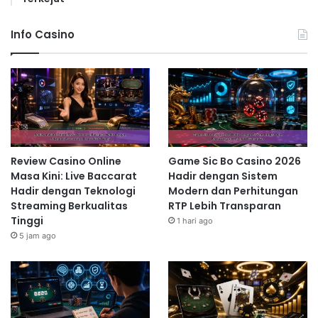
Info Casino
Review Casino Online
Game Sic Bo Casino 2026
Masa Kini: Live Baccarat
Hadir dengan Sistem
Hadir dengan Teknologi
Modern dan Perhitungan
Streaming Berkualitas
RTP Lebih Transparan
Tinggi
1 hari ago
5 jam ago