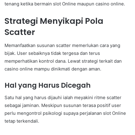
tenang ketika bermain slot Online maupun casino online.
Strategi Menyikapi Pola
Scatter
Memanfaatkan susunan scatter memerlukan cara yang
bijak. User sebaiknya tidak tergesa dan terus
memperhatikan kontrol dana. Lewat strategi terkait dan
casino online mampu dinikmati dengan aman.
Hal yang Harus Dicegah
Satu hal yang harus dijauhi ialah meyakini ritme scatter
sebagai jaminan. Meskipun susunan terasa positif user
perlu mengontrol psikologi supaya perjalanan slot Online
tetap terkendali.