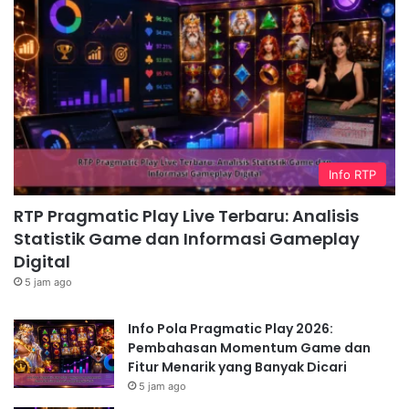
Info RTP
RTP Pragmatic Play Live Terbaru: Analisis
Statistik Game dan Informasi Gameplay
Digital
5 jam ago
Info Pola Pragmatic Play 2026:
Pembahasan Momentum Game dan
Fitur Menarik yang Banyak Dicari
5 jam ago