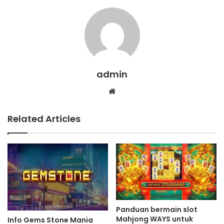
admin
We
bsi
te
Related Articles
Panduan bermain slot
Mahjong WAYS untuk
Info Gems Stone Mania