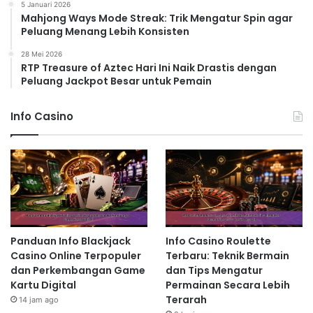
5 Januari 2026
Mahjong Ways Mode Streak: Trik Mengatur Spin agar
Peluang Menang Lebih Konsisten
28 Mei 2026
RTP Treasure of Aztec Hari Ini Naik Drastis dengan
Peluang Jackpot Besar untuk Pemain
Info Casino
Panduan Info Blackjack
Info Casino Roulette
Casino Online Terpopuler
Terbaru: Teknik Bermain
dan Perkembangan Game
dan Tips Mengatur
Kartu Digital
Permainan Secara Lebih
Terarah
14 jam ago