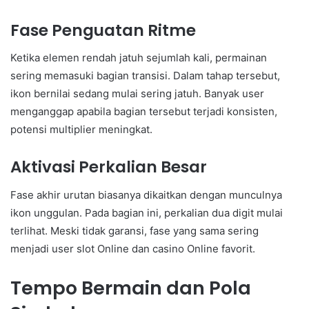
Fase Penguatan Ritme
Ketika elemen rendah jatuh sejumlah kali, permainan
sering memasuki bagian transisi. Dalam tahap tersebut,
ikon bernilai sedang mulai sering jatuh. Banyak user
menganggap apabila bagian tersebut terjadi konsisten,
potensi multiplier meningkat.
Aktivasi Perkalian Besar
Fase akhir urutan biasanya dikaitkan dengan munculnya
ikon unggulan. Pada bagian ini, perkalian dua digit mulai
terlihat. Meski tidak garansi, fase yang sama sering
menjadi user slot Online dan casino Online favorit.
Tempo Bermain dan Pola