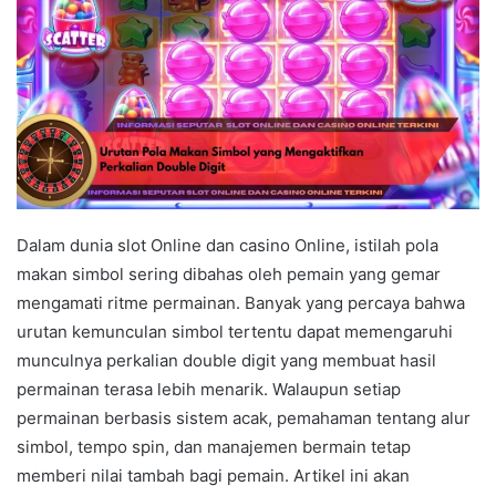
Dalam dunia slot Online dan casino Online, istilah pola
makan simbol sering dibahas oleh pemain yang gemar
mengamati ritme permainan. Banyak yang percaya bahwa
urutan kemunculan simbol tertentu dapat memengaruhi
munculnya perkalian double digit yang membuat hasil
permainan terasa lebih menarik. Walaupun setiap
permainan berbasis sistem acak, pemahaman tentang alur
simbol, tempo spin, dan manajemen bermain tetap
memberi nilai tambah bagi pemain. Artikel ini akan