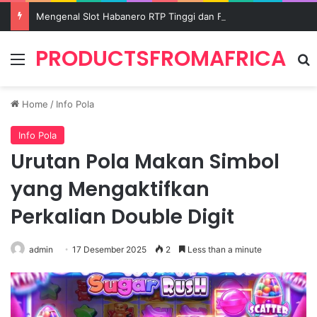
Mengenal Slot Habanero RTP Tinggi dan Faktor yang Mempengaruhi Pengalaman Bermain
PRODUCTSFROMAFRICA
Menu
S
Home
/
Info Pola
Info Pola
Urutan Pola Makan Simbol
yang Mengaktifkan
Perkalian Double Digit
admin
17 Desember 2025
2
Less than a minute