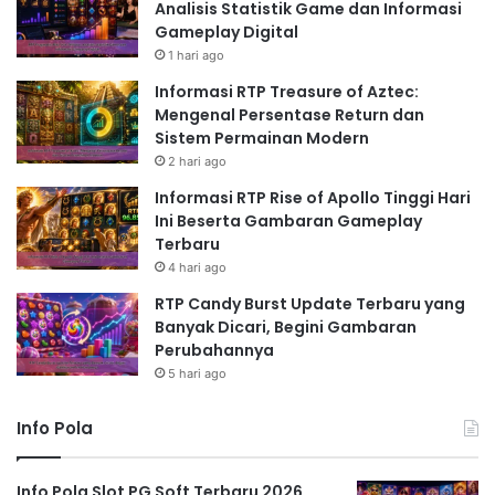
Analisis Statistik Game dan Informasi
Gameplay Digital
1 hari ago
Informasi RTP Treasure of Aztec:
Mengenal Persentase Return dan
Sistem Permainan Modern
2 hari ago
Informasi RTP Rise of Apollo Tinggi Hari
Ini Beserta Gambaran Gameplay
Terbaru
4 hari ago
RTP Candy Burst Update Terbaru yang
Banyak Dicari, Begini Gambaran
Perubahannya
5 hari ago
Info Pola
Info Pola Slot PG Soft Terbaru 2026