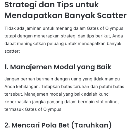
Strategi dan Tips untuk
Mendapatkan Banyak Scatter
Tidak ada jaminan untuk menang dalam Gates of Olympus,
tetapi dengan menerapkan strategi dan tips berikut, Anda
dapat meningkatkan peluang untuk mendapatkan banyak
scatter:
1. Manajemen Modal yang Baik
Jangan pernah bermain dengan uang yang tidak mampu
Anda kehilangan. Tetapkan batas taruhan dan patuhi batas
tersebut. Manajemen modal yang baik adalah kunci
keberhasilan jangka panjang dalam bermain slot online,
termasuk Gates of Olympus.
2. Mencari Pola Bet (Taruhkan)