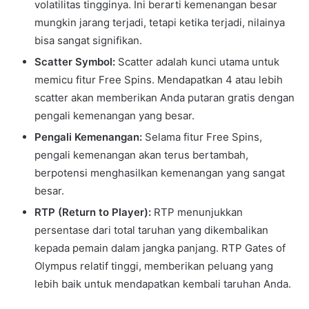
volatilitas tingginya. Ini berarti kemenangan besar
mungkin jarang terjadi, tetapi ketika terjadi, nilainya
bisa sangat signifikan.
Scatter Symbol:
Scatter adalah kunci utama untuk
memicu fitur Free Spins. Mendapatkan 4 atau lebih
scatter akan memberikan Anda putaran gratis dengan
pengali kemenangan yang besar.
Pengali Kemenangan:
Selama fitur Free Spins,
pengali kemenangan akan terus bertambah,
berpotensi menghasilkan kemenangan yang sangat
besar.
RTP (Return to Player):
RTP menunjukkan
persentase dari total taruhan yang dikembalikan
kepada pemain dalam jangka panjang. RTP Gates of
Olympus relatif tinggi, memberikan peluang yang
lebih baik untuk mendapatkan kembali taruhan Anda.