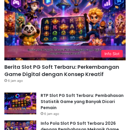
Info Slot
Berita Slot PG Soft Terbaru: Perkembangan
Game Digital dengan Konsep Kreatif
6 jam ago
RTP Slot PG Soft Terbaru: Pembahasan
Statistik Game yang Banyak Dicari
Pemain
6 jam ago
Info Pola Slot PG Soft Terbaru 2026
dengan Pembahasan Mekanik Game