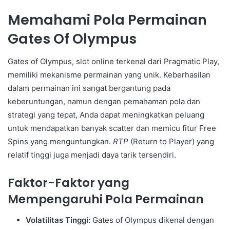
Memahami Pola Permainan
Gates Of Olympus
Gates of Olympus, slot online terkenal dari Pragmatic Play,
memiliki mekanisme permainan yang unik. Keberhasilan
dalam permainan ini sangat bergantung pada
keberuntungan, namun dengan pemahaman pola dan
strategi yang tepat, Anda dapat meningkatkan peluang
untuk mendapatkan banyak scatter dan memicu fitur Free
Spins yang menguntungkan.
RTP
(Return to Player) yang
relatif tinggi juga menjadi daya tarik tersendiri.
Faktor-Faktor yang
Mempengaruhi Pola Permainan
Volatilitas Tinggi:
Gates of Olympus dikenal dengan