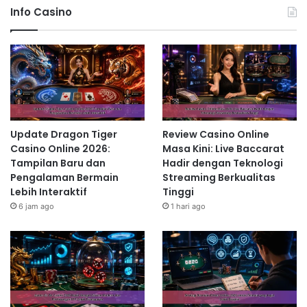
Info Casino
Update Dragon Tiger
Review Casino Online
Casino Online 2026:
Masa Kini: Live Baccarat
Tampilan Baru dan
Hadir dengan Teknologi
Pengalaman Bermain
Streaming Berkualitas
Lebih Interaktif
Tinggi
6 jam ago
1 hari ago