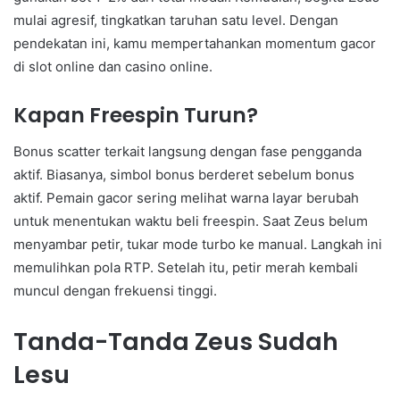
mulai agresif, tingkatkan taruhan satu level. Dengan
pendekatan ini, kamu mempertahankan momentum gacor
di slot online dan casino online.
Kapan Freespin Turun?
Bonus scatter terkait langsung dengan fase pengganda
aktif. Biasanya, simbol bonus berderet sebelum bonus
aktif. Pemain gacor sering melihat warna layar berubah
untuk menentukan waktu beli freespin. Saat Zeus belum
menyambar petir, tukar mode turbo ke manual. Langkah ini
memulihkan pola RTP. Setelah itu, petir merah kembali
muncul dengan frekuensi tinggi.
Tanda-Tanda Zeus Sudah
Lesu