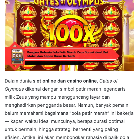
Dalam dunia
slot online dan casino online
,
Gates of
Olympus
dikenal dengan simbol petir merah legendaris
milik Zeus yang mampu mengguncang layar dan
menghadirkan pengganda besar. Namun, banyak pemain
belum memahami bagaimana “pola petir merah” ini bekerja
— kapan waktu ideal munculnya, berapa durasi optimal
untuk bermain, hingga strategi berhenti yang paling
efisien. Artikel ini akan membongkar rahasia di balik pola