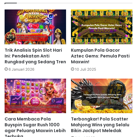
Trik Analisis Spin Slot Hari
Kumpulan Pola Gacor
Ini: Pendekatan Anti
Aztec Gems: Pemula Pasti
Rungkad yang Sedang Tren
Maxwin!
6 Januari 2026
10 Juli 2025
Cara Membaca Pola
Terbongkar! Pola Scatter
Buyspin Sugar Rush 1000
Mahjong Wins yang Selalu
agar Peluang Maxwin Lebih
Bikin Jackpot Meledak
Terbuka