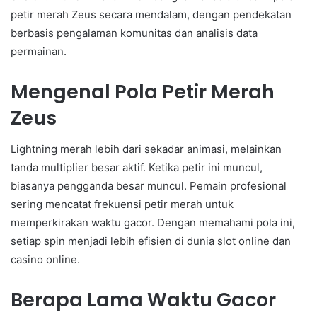
petir merah Zeus secara mendalam, dengan pendekatan
berbasis pengalaman komunitas dan analisis data
permainan.
Mengenal Pola Petir Merah
Zeus
Lightning merah lebih dari sekadar animasi, melainkan
tanda multiplier besar aktif. Ketika petir ini muncul,
biasanya pengganda besar muncul. Pemain profesional
sering mencatat frekuensi petir merah untuk
memperkirakan waktu gacor. Dengan memahami pola ini,
setiap spin menjadi lebih efisien di dunia slot online dan
casino online.
Berapa Lama Waktu Gacor