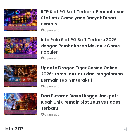
RTP Slot PG Soft Terbaru: Pembahasan
Statistik Game yang Banyak Dicari
Pemain
6 jam ago
Info Pola Slot PG Soft Terbaru 2026
dengan Pembahasan Mekanik Game
Populer
6 jam ago
Update Dragon Tiger Casino Online
2026: Tampilan Baru dan Pengalaman
Bermain Lebih Interaktif
6 jam ago
Dari Putaran Biasa Hingga Jackpot:
Kisah Unik Pemain Slot Zeus vs Hades
Terbaru
6 jam ago
Info RTP