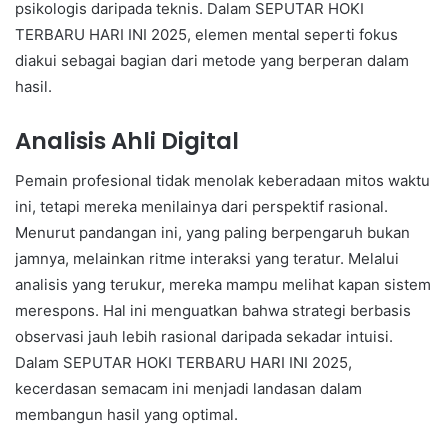
psikologis daripada teknis. Dalam SEPUTAR HOKI
TERBARU HARI INI 2025, elemen mental seperti fokus
diakui sebagai bagian dari metode yang berperan dalam
hasil.
Analisis Ahli Digital
Pemain profesional tidak menolak keberadaan mitos waktu
ini, tetapi mereka menilainya dari perspektif rasional.
Menurut pandangan ini, yang paling berpengaruh bukan
jamnya, melainkan ritme interaksi yang teratur. Melalui
analisis yang terukur, mereka mampu melihat kapan sistem
merespons. Hal ini menguatkan bahwa strategi berbasis
observasi jauh lebih rasional daripada sekadar intuisi.
Dalam SEPUTAR HOKI TERBARU HARI INI 2025,
kecerdasan semacam ini menjadi landasan dalam
membangun hasil yang optimal.