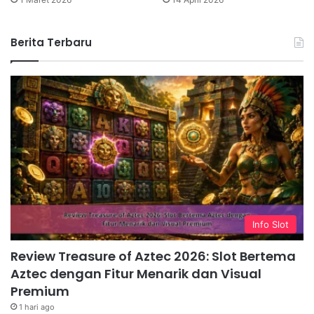
Berita Terbaru
Info Slot
Review Treasure of Aztec 2026: Slot Bertema
Aztec dengan Fitur Menarik dan Visual
Premium
1 hari ago