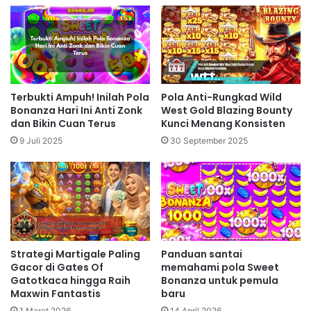
Terbukti Ampuh! Inilah Pola
Pola Anti-Rungkad Wild
Bonanza Hari Ini Anti Zonk
West Gold Blazing Bounty
dan Bikin Cuan Terus
Kunci Menang Konsisten
9 Juli 2025
30 September 2025
Strategi Martigale Paling
Panduan santai
Gacor di Gates Of
memahami pola Sweet
Gatotkaca hingga Raih
Bonanza untuk pemula
Maxwin Fantastis
baru
1 Maret 2026
14 April 2026