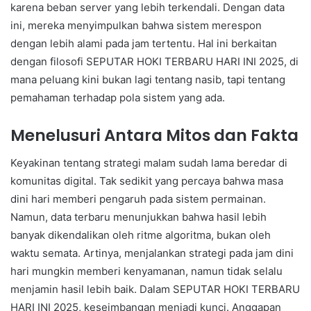
karena beban server yang lebih terkendali. Dengan data
ini, mereka menyimpulkan bahwa sistem merespon
dengan lebih alami pada jam tertentu. Hal ini berkaitan
dengan filosofi SEPUTAR HOKI TERBARU HARI INI 2025, di
mana peluang kini bukan lagi tentang nasib, tapi tentang
pemahaman terhadap pola sistem yang ada.
Menelusuri Antara Mitos dan Fakta
Keyakinan tentang strategi malam sudah lama beredar di
komunitas digital. Tak sedikit yang percaya bahwa masa
dini hari memberi pengaruh pada sistem permainan.
Namun, data terbaru menunjukkan bahwa hasil lebih
banyak dikendalikan oleh ritme algoritma, bukan oleh
waktu semata. Artinya, menjalankan strategi pada jam dini
hari mungkin memberi kenyamanan, namun tidak selalu
menjamin hasil lebih baik. Dalam SEPUTAR HOKI TERBARU
HARI INI 2025, keseimbangan menjadi kunci. Anggapan