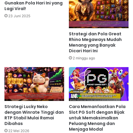
Gunakan Pola Hari Ini yang
Lagi Viral!
23 Juni 2025
Strategi dan Pola Great
Rhino Megaways Mudah
Menang yang Banyak
Dicari Hari Ini
2 minggu ago
Strategi Lucky Neko
Cara Memanfaatkan Pola
dengan Winrate Tinggi dan
Slot PG Soft dengan Bijak
RTP Stabil Mulai Ramai
untuk Memaksimalkan
Dibahas
Peluang Menang dan
Menjaga Modal
22 Mei 2026