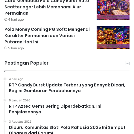
Cara Membaca Pola Candy Burst Auto
Scatter agar Lebih Memahami Alur
Permainan
4 hari ago
Pola Money Coming PG Soft: Mengenal
Karakter Permainan dan Variasi
Putaran Hari Ini
5 hari ago
Postingan Populer
4 hari ago
RTP Candy Burst Update Terbaru yang Banyak Dicari,
Begini Gambaran Perubahannya
9 Januari 2026
RTP Aztec Gems Sering Diperdebatkan, Ini
Penjelasannya
3 Agustus 2025
Diburu Komunitas Slot! Pola Rahasia 2025 Ini Sempat
Dihapus dari Forum!