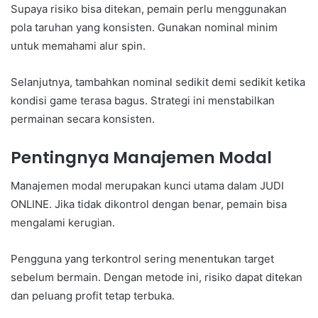
Supaya risiko bisa ditekan, pemain perlu menggunakan
pola taruhan yang konsisten. Gunakan nominal minim
untuk memahami alur spin.
Selanjutnya, tambahkan nominal sedikit demi sedikit ketika
kondisi game terasa bagus. Strategi ini menstabilkan
permainan secara konsisten.
Pentingnya Manajemen Modal
Manajemen modal merupakan kunci utama dalam JUDI
ONLINE. Jika tidak dikontrol dengan benar, pemain bisa
mengalami kerugian.
Pengguna yang terkontrol sering menentukan target
sebelum bermain. Dengan metode ini, risiko dapat ditekan
dan peluang profit tetap terbuka.