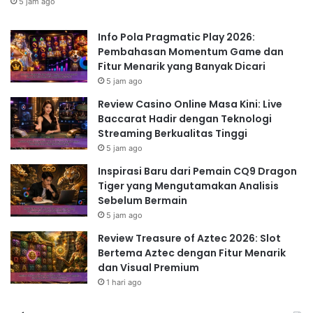
5 jam ago
Info Pola Pragmatic Play 2026:
Pembahasan Momentum Game dan
Fitur Menarik yang Banyak Dicari
5 jam ago
Review Casino Online Masa Kini: Live
Baccarat Hadir dengan Teknologi
Streaming Berkualitas Tinggi
5 jam ago
Inspirasi Baru dari Pemain CQ9 Dragon
Tiger yang Mengutamakan Analisis
Sebelum Bermain
5 jam ago
Review Treasure of Aztec 2026: Slot
Bertema Aztec dengan Fitur Menarik
dan Visual Premium
1 hari ago