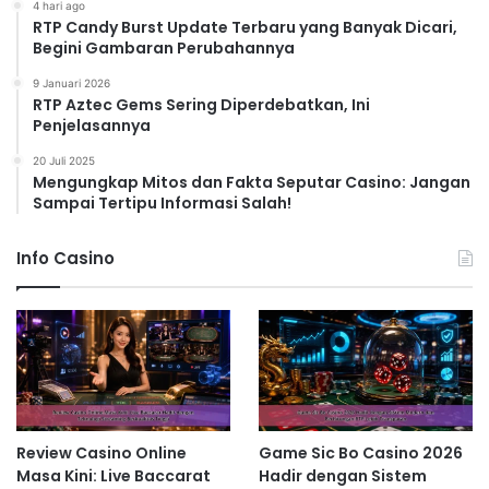
4 hari ago
RTP Candy Burst Update Terbaru yang Banyak Dicari,
Begini Gambaran Perubahannya
9 Januari 2026
RTP Aztec Gems Sering Diperdebatkan, Ini
Penjelasannya
20 Juli 2025
Mengungkap Mitos dan Fakta Seputar Casino: Jangan
Sampai Tertipu Informasi Salah!
Info Casino
Review Casino Online
Game Sic Bo Casino 2026
Masa Kini: Live Baccarat
Hadir dengan Sistem