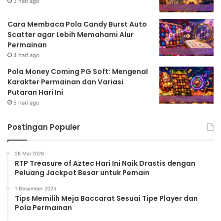
3 hari ago
Cara Membaca Pola Candy Burst Auto
Scatter agar Lebih Memahami Alur
Permainan
4 hari ago
Pola Money Coming PG Soft: Mengenal
Karakter Permainan dan Variasi
Putaran Hari Ini
5 hari ago
Postingan Populer
28 Mei 2026
RTP Treasure of Aztec Hari Ini Naik Drastis dengan
Peluang Jackpot Besar untuk Pemain
1 Desember 2025
Tips Memilih Meja Baccarat Sesuai Tipe Player dan
Pola Permainan