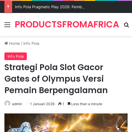
Info Pola Pragmatic Play 2026: Pembahasan Momentum Game dan Fitur Menarik yang Banyak Dicari
PRODUCTSFROMAFRICA
Menu
S
Home
/
Info Pola
Info Pola
Strategi Pola Slot Gacor
Gates of Olympus Versi
Pemain Berpengalaman
admin
1 Januari 2026
1
Less than a minute