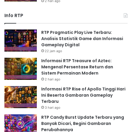
2 hari ago
Info RTP
RTP Pragmatic Play Live Terbaru:
Analisis Statistik Game dan Informasi
Gameplay Digital
22 jam ago
Informasi RTP Treasure of Aztec:
Mengenal Persentase Return dan
Sistem Permainan Modern
2 hari ago
Informasi RTP Rise of Apollo Tinggi Hari
Ini Beserta Gambaran Gameplay
Terbaru
3 hari ago
RTP Candy Burst Update Terbaru yang
Banyak Dicari, Begini Gambaran
Perubahannya