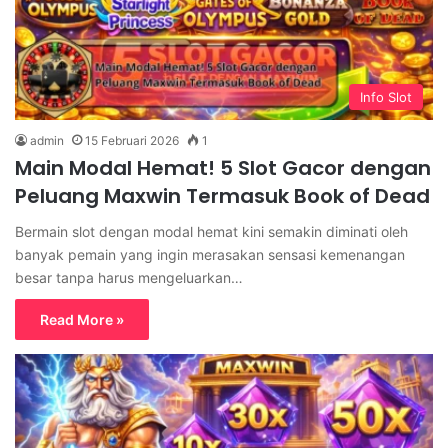
Info Slot
admin
15 Februari 2026
1
Main Modal Hemat! 5 Slot Gacor dengan
Peluang Maxwin Termasuk Book of Dead
Bermain slot dengan modal hemat kini semakin diminati oleh
banyak pemain yang ingin merasakan sensasi kemenangan
besar tanpa harus mengeluarkan…
Read More »