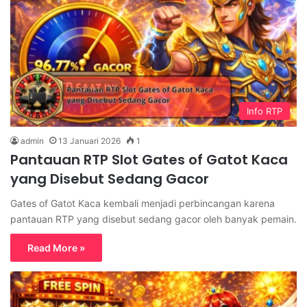
Info RTP
admin
13 Januari 2026
1
Pantauan RTP Slot Gates of Gatot Kaca
yang Disebut Sedang Gacor
Gates of Gatot Kaca kembali menjadi perbincangan karena
pantauan RTP yang disebut sedang gacor oleh banyak pemain.
Read More »