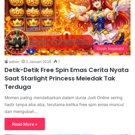
Kisah Inspiratif
admin
3 Januari 2026
1
Detik-Detik Free Spin Emas Cerita Nyata
Saat Starlight Princess Meledak Tak
Terduga
Momen paling mendebarkan dalam dunia Judi Online sering
hadir tanpa aba aba, terutama ketika free spin emas muncul
dan mengubah…
Read More »