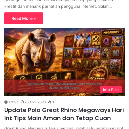
kreatif dan menarik perhatian pengguna internet. Salah…
Read More »
Info Pola
admin
26 April 2026
1
Update Pola Great Rhino Megaways Hari
Ini: Tips Main Aman dan Tetap Cuan
Great Rhino Megaways terus menjadi salah satu permainan slot