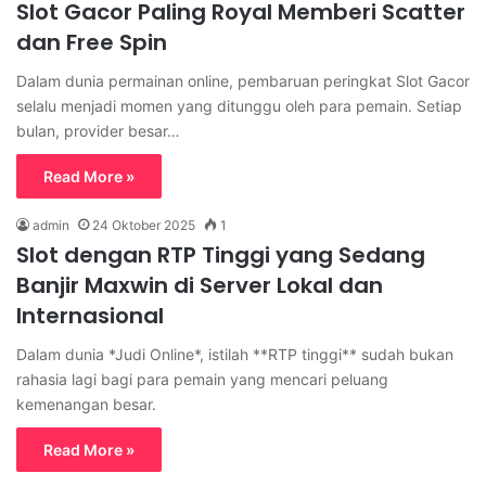
Slot Gacor Paling Royal Memberi Scatter
dan Free Spin
Dalam dunia permainan online, pembaruan peringkat Slot Gacor
selalu menjadi momen yang ditunggu oleh para pemain. Setiap
bulan, provider besar…
Read More »
admin
24 Oktober 2025
1
Slot dengan RTP Tinggi yang Sedang
Banjir Maxwin di Server Lokal dan
Internasional
Dalam dunia *Judi Online*, istilah **RTP tinggi** sudah bukan
rahasia lagi bagi para pemain yang mencari peluang
kemenangan besar.
Read More »