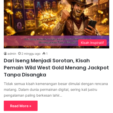
Kisah Inspiratif
admin
2 minggu ago
1
Dari Iseng Menjadi Sorotan, Kisah
Pemain Wild West Gold Menang Jackpot
Tanpa Disangka
Tidak semua kisah kemenangan besar dimulai dengan rencana
matang. Dalam dunia permainan digital, sering kali justru
pengalaman paling berkesan lahir…
Read More »