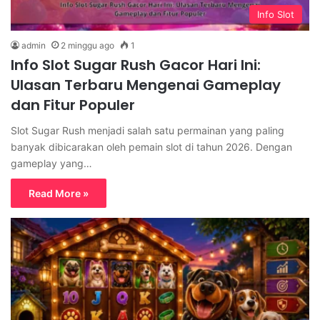
Info Slot
admin
2 minggu ago
1
Info Slot Sugar Rush Gacor Hari Ini:
Ulasan Terbaru Mengenai Gameplay
dan Fitur Populer
Slot Sugar Rush menjadi salah satu permainan yang paling
banyak dibicarakan oleh pemain slot di tahun 2026. Dengan
gameplay yang…
Read More »