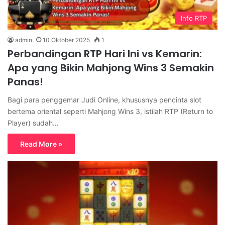
Info RTP
admin
10 Oktober 2025
1
Perbandingan RTP Hari Ini vs Kemarin:
Apa yang Bikin Mahjong Wins 3 Semakin
Panas!
Bagi para penggemar Judi Online, khususnya pencinta slot
bertema oriental seperti Mahjong Wins 3, istilah RTP (Return to
Player) sudah…
Read More »