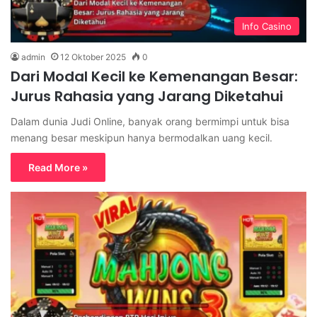
Info Casino
admin
12 Oktober 2025
0
Dari Modal Kecil ke Kemenangan Besar:
Jurus Rahasia yang Jarang Diketahui
Dalam dunia Judi Online, banyak orang bermimpi untuk bisa
menang besar meskipun hanya bermodalkan uang kecil.
Read More »