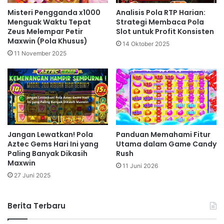
Misteri Pengganda x1000
Analisis Pola RTP Harian:
Menguak Waktu Tepat
Strategi Membaca Pola
Zeus Melempar Petir
Slot untuk Profit Konsisten
Maxwin (Pola Khusus)
14 Oktober 2025
11 November 2025
Panduan Memahami Fitur
Jangan Lewatkan! Pola
Utama dalam Game Candy
Aztec Gems Hari Ini yang
Rush
Paling Banyak Dikasih
Maxwin
11 Juni 2026
27 Juni 2025
Berita Terbaru