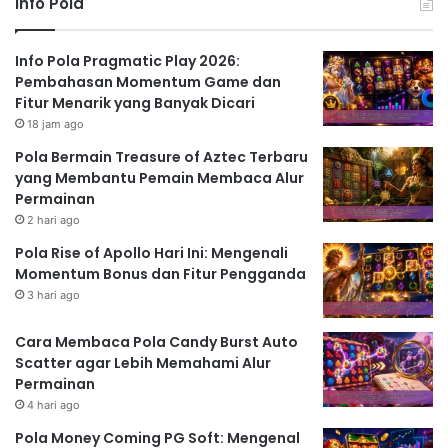
Info Pola
Info Pola Pragmatic Play 2026:
Pembahasan Momentum Game dan
Fitur Menarik yang Banyak Dicari
18 jam ago
Pola Bermain Treasure of Aztec Terbaru
yang Membantu Pemain Membaca Alur
Permainan
2 hari ago
Pola Rise of Apollo Hari Ini: Mengenali
Momentum Bonus dan Fitur Pengganda
3 hari ago
Cara Membaca Pola Candy Burst Auto
Scatter agar Lebih Memahami Alur
Permainan
4 hari ago
Pola Money Coming PG Soft: Mengenal