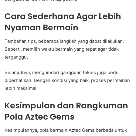
Cara Sederhana Agar Lebih
Nyaman Bermain
Tambahan tips, beberapa langkah yang dapat dilakukan.
Seperti, memilih waktu bermain yang tepat agar tidak
terganggu.
Selanjutnya, menghindari gangguan teknis juga perlu
diperhatikan. Dengan kondisi yang baik, proses permainan
lebih maksimal.
Kesimpulan dan Rangkuman
Pola Aztec Gems
Kesimpulannya, pola bermain Aztec Gems berbeda untuk