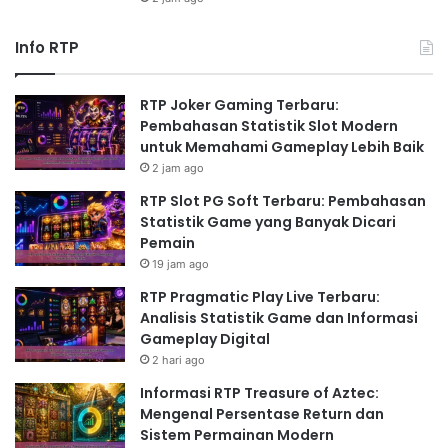
Info RTP
RTP Joker Gaming Terbaru:
Pembahasan Statistik Slot Modern
untuk Memahami Gameplay Lebih Baik
2 jam ago
RTP Slot PG Soft Terbaru: Pembahasan
Statistik Game yang Banyak Dicari
Pemain
19 jam ago
RTP Pragmatic Play Live Terbaru:
Analisis Statistik Game dan Informasi
Gameplay Digital
2 hari ago
Informasi RTP Treasure of Aztec:
Mengenal Persentase Return dan
Sistem Permainan Modern