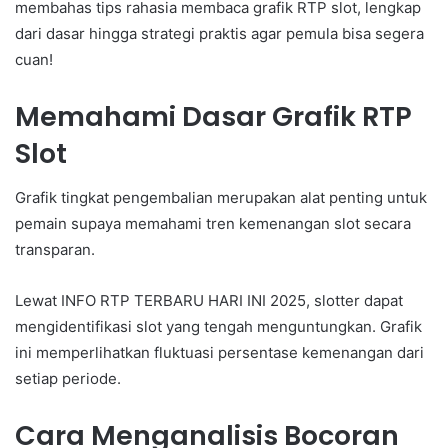
membahas tips rahasia membaca grafik RTP slot, lengkap
dari dasar hingga strategi praktis agar pemula bisa segera
cuan!
Memahami Dasar Grafik RTP
Slot
Grafik tingkat pengembalian merupakan alat penting untuk
pemain supaya memahami tren kemenangan slot secara
transparan.
Lewat INFO RTP TERBARU HARI INI 2025, slotter dapat
mengidentifikasi slot yang tengah menguntungkan. Grafik
ini memperlihatkan fluktuasi persentase kemenangan dari
setiap periode.
Cara Menganalisis Bocoran