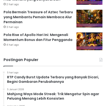
2 hari ago
Pola Bermain Treasure of Aztec Terbaru
yang Membantu Pemain Membaca Alur
Permainan
3 hari ago
Pola Rise of Apollo Hari Ini: Mengenali
Momentum Bonus dan Fitur Pengganda
4 hari ago
Postingan Populer
5 hari ago
RTP Candy Burst Update Terbaru yang Banyak Dicari,
Begini Gambaran Perubahannya
5 Januari 2026
Mahjong Ways Mode Streak: Trik Mengatur Spin agar
Peluang Menang Lebih Konsisten
4 Agustus 2025