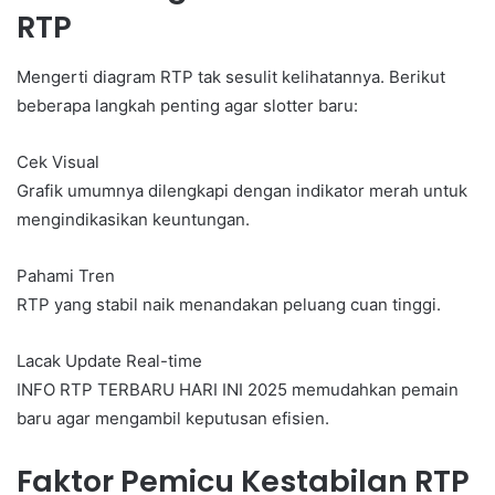
RTP
Mengerti diagram RTP tak sesulit kelihatannya. Berikut
beberapa langkah penting agar slotter baru:
Cek Visual
Grafik umumnya dilengkapi dengan indikator merah untuk
mengindikasikan keuntungan.
Pahami Tren
RTP yang stabil naik menandakan peluang cuan tinggi.
Lacak Update Real-time
INFO RTP TERBARU HARI INI 2025 memudahkan pemain
baru agar mengambil keputusan efisien.
Faktor Pemicu Kestabilan RTP