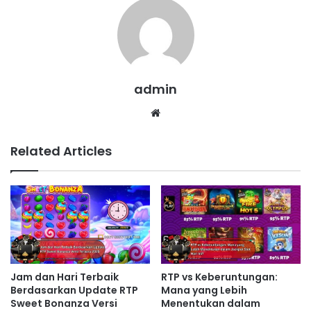
admin
We
bsi
te
Related Articles
Jam dan Hari Terbaik
RTP vs Keberuntungan:
Berdasarkan Update RTP
Mana yang Lebih
Sweet Bonanza Versi
Menentukan dalam