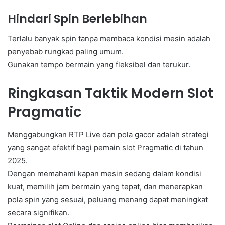
Hindari Spin Berlebihan
Terlalu banyak spin tanpa membaca kondisi mesin adalah
penyebab rungkad paling umum.
Gunakan tempo bermain yang fleksibel dan terukur.
Ringkasan Taktik Modern Slot
Pragmatic
Menggabungkan RTP Live dan pola gacor adalah strategi
yang sangat efektif bagi pemain slot Pragmatic di tahun
2025.
Dengan memahami kapan mesin sedang dalam kondisi
kuat, memilih jam bermain yang tepat, dan menerapkan
pola spin yang sesuai, peluang menang dapat meningkat
secara signifikan.