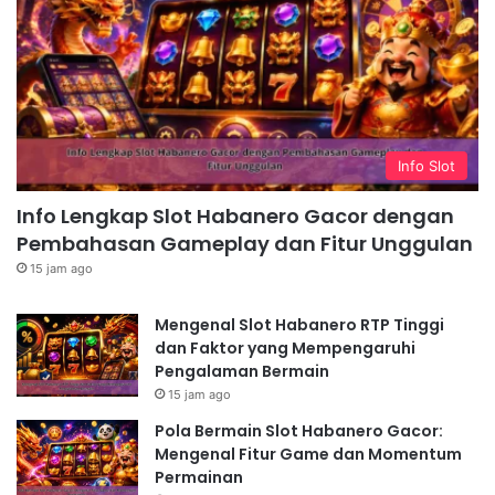
Info Slot
Info Lengkap Slot Habanero Gacor dengan
Pembahasan Gameplay dan Fitur Unggulan
15 jam ago
Mengenal Slot Habanero RTP Tinggi
dan Faktor yang Mempengaruhi
Pengalaman Bermain
15 jam ago
Pola Bermain Slot Habanero Gacor:
Mengenal Fitur Game dan Momentum
Permainan