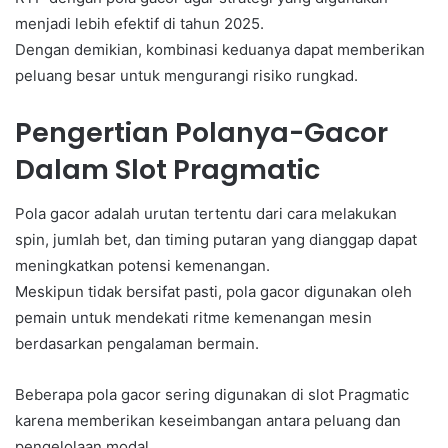
menjadi lebih efektif di tahun 2025.
Dengan demikian, kombinasi keduanya dapat memberikan
peluang besar untuk mengurangi risiko rungkad.
Pengertian Polanya-Gacor
Dalam Slot Pragmatic
Pola gacor adalah urutan tertentu dari cara melakukan
spin, jumlah bet, dan timing putaran yang dianggap dapat
meningkatkan potensi kemenangan.
Meskipun tidak bersifat pasti, pola gacor digunakan oleh
pemain untuk mendekati ritme kemenangan mesin
berdasarkan pengalaman bermain.
Beberapa pola gacor sering digunakan di slot Pragmatic
karena memberikan keseimbangan antara peluang dan
pengelolaan modal.