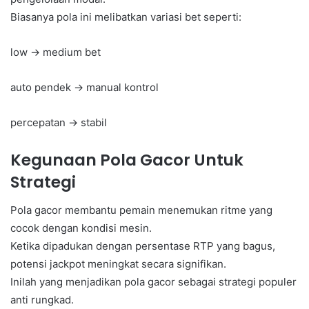
Biasanya pola ini melibatkan variasi bet seperti:
low → medium bet
auto pendek → manual kontrol
percepatan → stabil
Kegunaan Pola Gacor Untuk
Strategi
Pola gacor membantu pemain menemukan ritme yang
cocok dengan kondisi mesin.
Ketika dipadukan dengan persentase RTP yang bagus,
potensi jackpot meningkat secara signifikan.
Inilah yang menjadikan pola gacor sebagai strategi populer
anti rungkad.