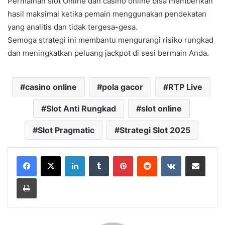
Permainan slot Online dan casino online bisa memberikan
hasil maksimal ketika pemain menggunakan pendekatan
yang analitis dan tidak tergesa-gesa.
Semoga strategi ini membantu mengurangi risiko rungkad
dan meningkatkan peluang jackpot di sesi bermain Anda.
casino online
pola gacor
RTP Live
Slot Anti Rungkad
slot online
Slot Pragmatic
Strategi Slot 2025
LinkedIn
Tumblr
Pinterest
Reddit
VKontakte
Share via Email
Print