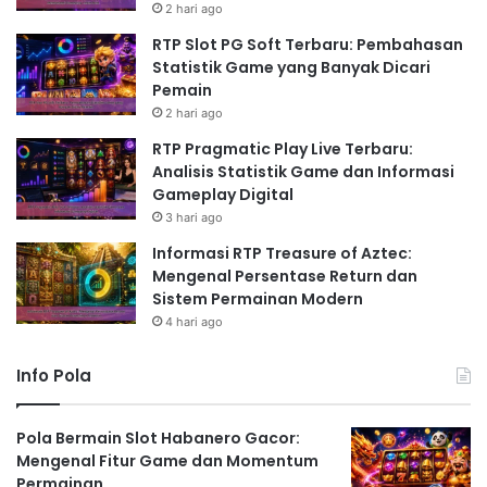
2 hari ago
RTP Slot PG Soft Terbaru: Pembahasan
Statistik Game yang Banyak Dicari
Pemain
2 hari ago
RTP Pragmatic Play Live Terbaru:
Analisis Statistik Game dan Informasi
Gameplay Digital
3 hari ago
Informasi RTP Treasure of Aztec:
Mengenal Persentase Return dan
Sistem Permainan Modern
4 hari ago
Info Pola
Pola Bermain Slot Habanero Gacor:
Mengenal Fitur Game dan Momentum
Permainan