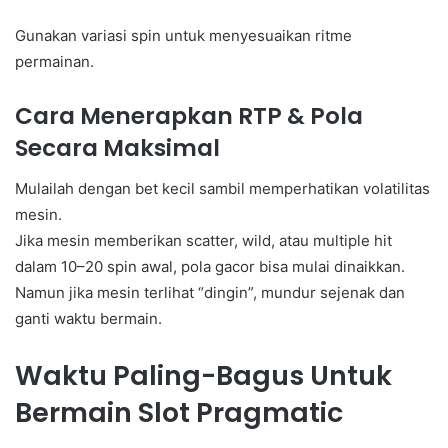
Gunakan variasi spin untuk menyesuaikan ritme
permainan.
Cara Menerapkan RTP & Pola
Secara Maksimal
Mulailah dengan bet kecil sambil memperhatikan volatilitas
mesin.
Jika mesin memberikan scatter, wild, atau multiple hit
dalam 10–20 spin awal, pola gacor bisa mulai dinaikkan.
Namun jika mesin terlihat “dingin”, mundur sejenak dan
ganti waktu bermain.
Waktu Paling-Bagus Untuk
Bermain Slot Pragmatic