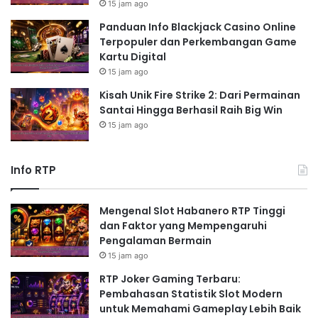
15 jam ago
Panduan Info Blackjack Casino Online
Terpopuler dan Perkembangan Game
Kartu Digital
15 jam ago
Kisah Unik Fire Strike 2: Dari Permainan
Santai Hingga Berhasil Raih Big Win
15 jam ago
Info RTP
Mengenal Slot Habanero RTP Tinggi
dan Faktor yang Mempengaruhi
Pengalaman Bermain
15 jam ago
RTP Joker Gaming Terbaru:
Pembahasan Statistik Slot Modern
untuk Memahami Gameplay Lebih Baik