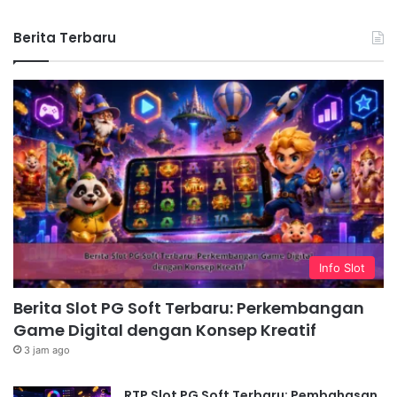
Berita Terbaru
Info Slot
Berita Slot PG Soft Terbaru: Perkembangan
Game Digital dengan Konsep Kreatif
3 jam ago
RTP Slot PG Soft Terbaru: Pembahasan