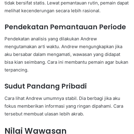
tidak bersifat statis. Lewat pemantauan rutin, pemain dapat
melihat kecenderungan secara lebih rasional.
Pendekatan Pemantauan Periode
Pendekatan analisis yang dilakukan Andrew
mengutamakan arti waktu. Andrew mengungkapkan jika
aku bersabar dalam mengamati, wawasan yang didapat
bisa kian seimbang. Cara ini membantu pemain agar bukan
terpancing.
Sudut Pandang Pribadi
Cara lihat Andrew umumnya stabil. Dia berbagi jika aku
fokus memberikan informasi yang ringan dipahami. Cara
tersebut membuat ulasan lebih akrab.
Nilai Wawasan