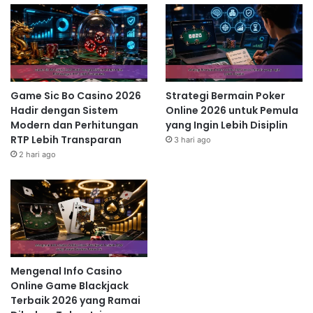
Game Sic Bo Casino 2026
Strategi Bermain Poker
Hadir dengan Sistem
Online 2026 untuk Pemula
Modern dan Perhitungan
yang Ingin Lebih Disiplin
RTP Lebih Transparan
3 hari ago
2 hari ago
Mengenal Info Casino
Online Game Blackjack
Terbaik 2026 yang Ramai