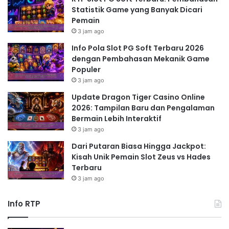
Statistik Game yang Banyak Dicari
Pemain
3 jam ago
Info Pola Slot PG Soft Terbaru 2026
dengan Pembahasan Mekanik Game
Populer
3 jam ago
Update Dragon Tiger Casino Online
2026: Tampilan Baru dan Pengalaman
Bermain Lebih Interaktif
3 jam ago
Dari Putaran Biasa Hingga Jackpot:
Kisah Unik Pemain Slot Zeus vs Hades
Terbaru
3 jam ago
Info RTP