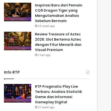
Inspirasi Baru dari Pemain
CQ9 Dragon Tiger yang
Mengutamakan Analisis
Sebelum Bermain
23 menit ago
Review Treasure of Aztec
2026: Slot Bertema Aztec
dengan Fitur Menarik dan
Visual Premium
1 hari ago
Info RTP
RTP Pragmatic Play Live
Terbaru: Analisis Statistik
Game dan Informasi
Gameplay Digital
21 menit ago