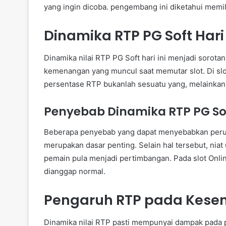
yang ingin dicoba. pengembang ini diketahui memil
Dinamika RTP PG Soft Hari 
Dinamika nilai RTP PG Soft hari ini menjadi sorot
kemenangan yang muncul saat memutar slot. Di slo
persentase RTP bukanlah sesuatu yang, melainka
Penyebab Dinamika RTP PG So
Beberapa penyebab yang dapat menyebabkan perub
merupakan dasar penting. Selain hal tersebut, nia
pemain pula menjadi pertimbangan. Pada slot Onlin
dianggap normal.
Pengaruh RTP pada Kes
Dinamika nilai RTP pasti mempunyai dampak pada pote