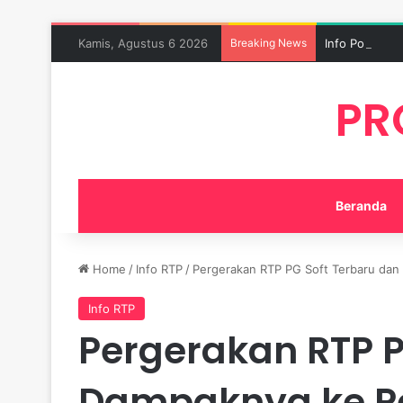
Kamis, Agustus 6 2026
Breaking News
Info Pola Pr
PR
Beranda
Home
/
Info RTP
/
Pergerakan RTP PG Soft Terbaru da
Info RTP
Pergerakan RTP P
Dampaknya ke P