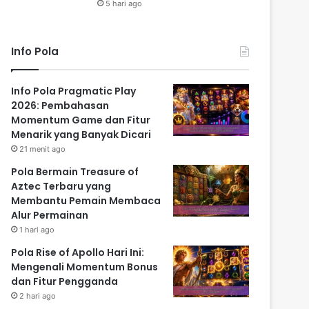
5 hari ago
Info Pola
Info Pola Pragmatic Play
2026: Pembahasan
Momentum Game dan Fitur
Menarik yang Banyak Dicari
21 menit ago
Pola Bermain Treasure of
Aztec Terbaru yang
Membantu Pemain Membaca
Alur Permainan
1 hari ago
Pola Rise of Apollo Hari Ini:
Mengenali Momentum Bonus
dan Fitur Pengganda
2 hari ago