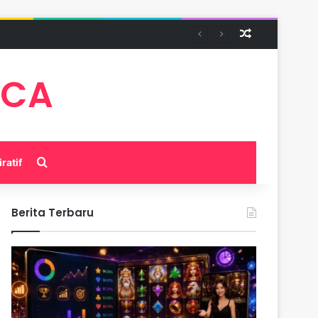
Random Arti
Banyak Dicari
ICA
Search for
ratif
Berita Terbaru