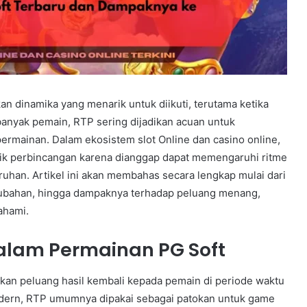
n dinamika yang menarik untuk diikuti, terutama ketika
 banyak pemain, RTP sering dijadikan acuan untuk
rmainan. Dalam ekosistem slot Online dan casino online,
pik perbincangan karena dianggap dapat memengaruhi ritme
han. Artikel ini akan membahas secara lengkap mulai dari
rubahan, hingga dampaknya terhadap peluang menang,
ahami.
lam Permainan PG Soft
kan peluang hasil kembali kepada pemain di periode waktu
 modern, RTP umumnya dipakai sebagai patokan untuk game