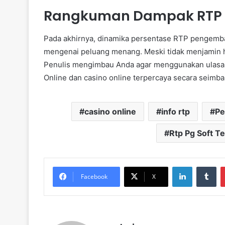
Rangkuman Dampak RTP 
Pada akhirnya, dinamika persentase RTP pengemb
mengenai peluang menang. Meski tidak menjamin h
Penulis mengimbau Anda agar menggunakan ulasan
Online dan casino online terpercaya secara seimba
casino online
info rtp
Pe
Rtp Pg Soft T
LinkedIn
Tumblr
Facebook
X