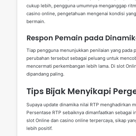
cukup lebih, pengguna umumnya menganggap ritme g
casino online, pengetahuan mengenai kondisi ya
bermain.
Respon Pemain pada Dinamik
Tiap pengguna menunjukkan penilaian yang pada p
perubahan tersebut sebagai peluang untuk mencoba
mencermati perkembangan lebih lama. Di slot Onl
dipandang paling.
Tips Bijak Menyikapi Perg
Supaya update dinamika nilai RTP menghadirkan ma
Persentase RTP sebaiknya dimanfaatkan sebagai i
slot Online dan casino online terpercaya, sikap 
lebih positif.