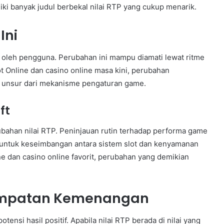
iki banyak judul berbekal nilai RTP yang cukup menarik.
Ini
an oleh pengguna. Perubahan ini mampu diamati lewat ritme
t Online dan casino online masa kini, perubahan
n unsur dari mekanisme pengaturan game.
ft
ahan nilai RTP. Peninjauan rutin terhadap performa game
t untuk keseimbangan antara sistem slot dan kenyamanan
e dan casino online favorit, perubahan yang demikian
empatan Kemenangan
nsi hasil positif. Apabila nilai RTP berada di nilai yang