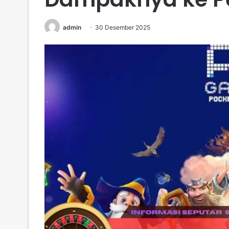
admin
30 Desember 2025