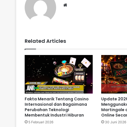
We
bsi
te
Related Articles
Fakta Menarik Tentang Casino
Update 2026
Internasional dan Bagaimana
Menggunaka
Perubahan Teknologi
Martingale 
Membentuk Industri Hiburan
Online Secar
5 Februari 2026
30 Juni 2026