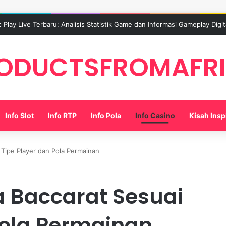
agmatic Play 2026: Pembahasan Momentum Game dan Fitur Menarik yang 
ODUCTSFROMAFR
Info Slot
Info RTP
Info Pola
Info Casino
Kisah Inspi
 Tipe Player dan Pola Permainan
a Baccarat Sesuai
Pola Permainan