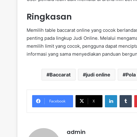
Ringkasan
Memilih table baccarat online yang cocok berlanda
penting pada lingkup Judi Online. Melalui mengam
memilih limit yang cocok, pengguna dapat mencip
informasi yang sama menyediakan panduan berguna
Baccarat
judi online
Pola
LinkedIn
Tumblr
Facebook
X
admin