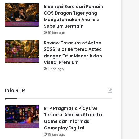
Inspirasi Baru dari Pemain
CQ9 Dragon Tiger yang
Mengutamakan Analisis
Sebelum Bermain
19 jam ago
Review Treasure of Aztec
2026: Slot Bertema Aztec
dengan Fitur Menarik dan
Visual Premium
2 hari ago
Info RTP
RTP Pragmatic Play Live
Terbaru: Analisis Statistik
Game dan Informasi
Gameplay Digital
19 jam ago