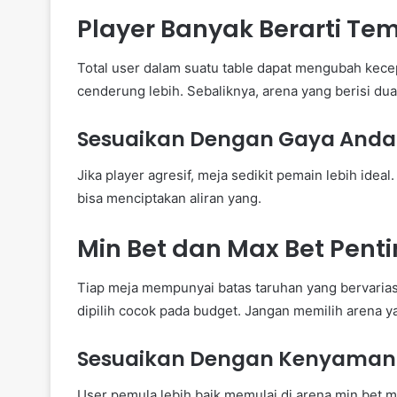
Player Banyak Berarti Te
Total user dalam suatu table dapat mengubah kece
cenderung lebih. Sebaliknya, arena yang berisi dua
Sesuaikan Dengan Gaya Anda
Jika player agresif, meja sedikit pemain lebih ide
bisa menciptakan aliran yang.
Min Bet dan Max Bet Pent
Tiap meja mempunyai batas taruhan yang bervariasi
dipilih cocok pada budget. Jangan memilih arena ya
Sesuaikan Dengan Kenyama
User pemula lebih baik memulai di arena min bet mi