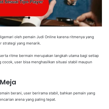
digemari oleh pemain Judi Online karena ritmenya yang
 strategi yang menarik.
 serta ritme bermain merupakan langkah utama bagi setiap
 cocok, user bisa menghasilkan situasi stabil maupun
 Meja
main berani, user berirama stabil, bahkan pemain yang
encarian arena yang paling tepat.