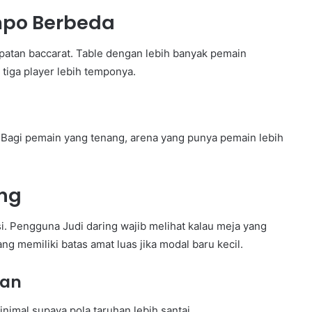
mpo Berbeda
patan baccarat. Table dengan lebih banyak pemain
 tiga player lebih temponya.
al. Bagi pemain yang tenang, arena yang punya pemain lebih
ing
. Pengguna Judi daring wajib melihat kalau meja yang
ng memiliki batas amat luas jika modal baru kecil.
nan
nimal supaya pola taruhan lebih santai.