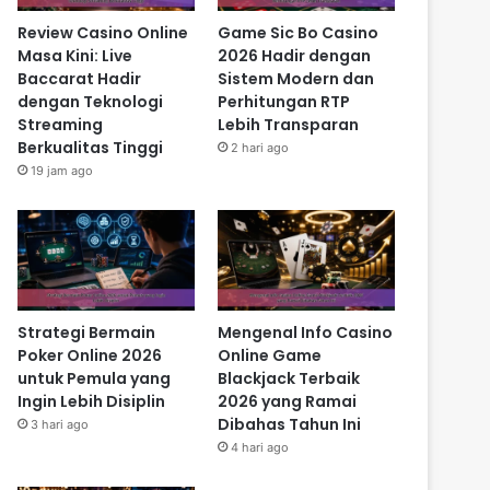
Review Casino Online
Game Sic Bo Casino
Masa Kini: Live
2026 Hadir dengan
Baccarat Hadir
Sistem Modern dan
dengan Teknologi
Perhitungan RTP
Streaming
Lebih Transparan
Berkualitas Tinggi
2 hari ago
19 jam ago
Strategi Bermain
Mengenal Info Casino
Poker Online 2026
Online Game
untuk Pemula yang
Blackjack Terbaik
Ingin Lebih Disiplin
2026 yang Ramai
Dibahas Tahun Ini
3 hari ago
4 hari ago