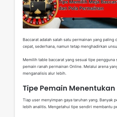
Baccarat adalah salah satu permainan yang paling 
cepat, sederhana, namun tetap menghadirkan unsur
Memilih table baccarat yang sesuai tipe pengguna
pemain ranah permainan Online. Melalui arena yang
menganalisis alur lebih.
Tipe Pemain Menentukan
Tiap user menyimpan gaya taruhan yang. Banyak pe
lebih analitis. Mengetahui tipe sendiri membantu p