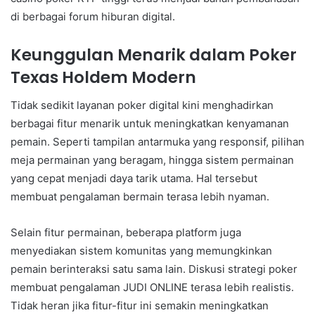
di berbagai forum hiburan digital.
Keunggulan Menarik dalam Poker
Texas Holdem Modern
Tidak sedikit layanan poker digital kini menghadirkan
berbagai fitur menarik untuk meningkatkan kenyamanan
pemain. Seperti tampilan antarmuka yang responsif, pilihan
meja permainan yang beragam, hingga sistem permainan
yang cepat menjadi daya tarik utama. Hal tersebut
membuat pengalaman bermain terasa lebih nyaman.
Selain fitur permainan, beberapa platform juga
menyediakan sistem komunitas yang memungkinkan
pemain berinteraksi satu sama lain. Diskusi strategi poker
membuat pengalaman JUDI ONLINE terasa lebih realistis.
Tidak heran jika fitur-fitur ini semakin meningkatkan