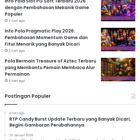
Info Pola Slot PG Soft Terbaru 2026
dengan Pembahasan Mekanik Game
Populer
2 hari ago
Info Pola Pragmatic Play 2026:
Pembahasan Momentum Game dan
Fitur Menarik yang Banyak Dicari
3 hari ago
Pola Bermain Treasure of Aztec Terbaru
yang Membantu Pemain Membaca Alur
Permainan
4 hari ago
Postingan Populer
6 hari ago
RTP Candy Burst Update Terbaru yang Banyak Dicari,
Begini Gambaran Perubahannya
10 Januari 2026