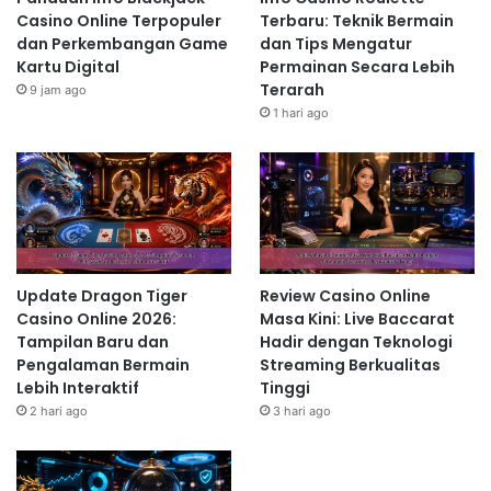
Casino Online Terpopuler
Terbaru: Teknik Bermain
dan Perkembangan Game
dan Tips Mengatur
Kartu Digital
Permainan Secara Lebih
Terarah
9 jam ago
1 hari ago
Update Dragon Tiger
Review Casino Online
Casino Online 2026:
Masa Kini: Live Baccarat
Tampilan Baru dan
Hadir dengan Teknologi
Pengalaman Bermain
Streaming Berkualitas
Lebih Interaktif
Tinggi
2 hari ago
3 hari ago