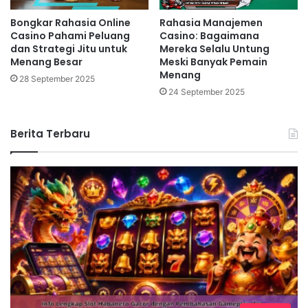
Bongkar Rahasia Online
Rahasia Manajemen
Casino Pahami Peluang
Casino: Bagaimana
dan Strategi Jitu untuk
Mereka Selalu Untung
Menang Besar
Meski Banyak Pemain
Menang
28 September 2025
24 September 2025
Berita Terbaru