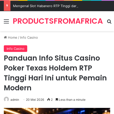
Mengenal Slot Habanero RTP Tinggi dan Faktor yang Mempengaruhi Pengalaman Bermain
PRODUCTSFROMAFRICA
Menu
S
Home
/
Info Casino
Info Casino
Panduan Info Situs Casino
Poker Texas Holdem RTP
Tinggi Hari Ini untuk Pemain
Modern
admin
20 Mei 2026
2
Less than a minute