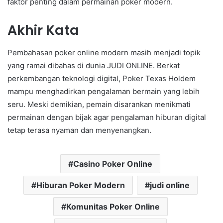
faktor penting dalam permainan poker modern.
Akhir Kata
Pembahasan poker online modern masih menjadi topik
yang ramai dibahas di dunia JUDI ONLINE. Berkat
perkembangan teknologi digital, Poker Texas Holdem
mampu menghadirkan pengalaman bermain yang lebih
seru. Meski demikian, pemain disarankan menikmati
permainan dengan bijak agar pengalaman hiburan digital
tetap terasa nyaman dan menyenangkan.
Casino Poker Online
Hiburan Poker Modern
judi online
Komunitas Poker Online