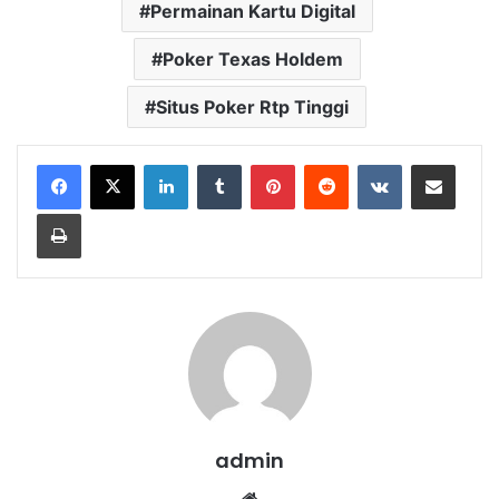
Permainan Kartu Digital
Poker Texas Holdem
Situs Poker Rtp Tinggi
LinkedIn
Tumblr
Pinterest
Reddit
VKontakte
Share via Email
Print
admin
We