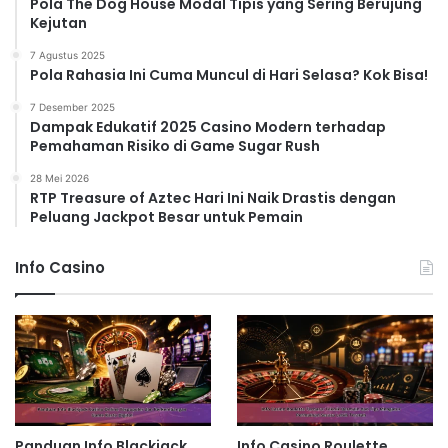
Pola The Dog House Modal Tipis yang Sering Berujung
Kejutan
7 Agustus 2025
Pola Rahasia Ini Cuma Muncul di Hari Selasa? Kok Bisa!
7 Desember 2025
Dampak Edukatif 2025 Casino Modern terhadap
Pemahaman Risiko di Game Sugar Rush
28 Mei 2026
RTP Treasure of Aztec Hari Ini Naik Drastis dengan
Peluang Jackpot Besar untuk Pemain
Info Casino
Panduan Info Blackjack
Info Casino Roulette