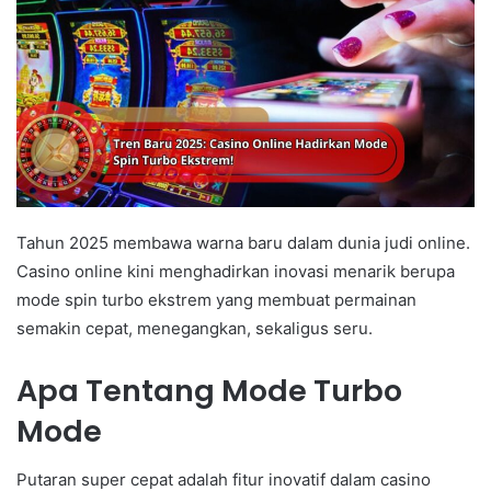
Tahun 2025 membawa warna baru dalam dunia judi online.
Casino online kini menghadirkan inovasi menarik berupa
mode spin turbo ekstrem yang membuat permainan
semakin cepat, menegangkan, sekaligus seru.
Apa Tentang Mode Turbo
Mode
Putaran super cepat adalah fitur inovatif dalam casino