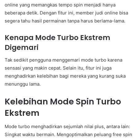
online yang memangkas tempo spin menjadi hanya
beberapa detik. Dengan fitur ini, member judi online bisa
segera tahu hasil permainan tanpa harus berlama-lama.
Kenapa Mode Turbo Ekstrem
Digemari
Tak sedikit pengguna menggemari mode turbo karena
sensasi yang makin cepat. Selain itu, fitur ini juga
menghadirkan kelebihan bagi mereka yang kurang suka
menunggu lama.
Kelebihan Mode Spin Turbo
Ekstrem
Mode turbo menghadirkan sejumlah nilai plus, antara lain:
Singkat waktu bermain. Mengoptimalkan peluang free spin