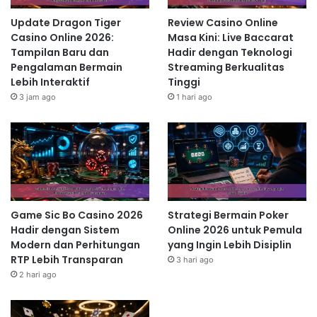
Update Dragon Tiger
Review Casino Online
Casino Online 2026:
Masa Kini: Live Baccarat
Tampilan Baru dan
Hadir dengan Teknologi
Pengalaman Bermain
Streaming Berkualitas
Lebih Interaktif
Tinggi
3 jam ago
1 hari ago
Game Sic Bo Casino 2026
Strategi Bermain Poker
Hadir dengan Sistem
Online 2026 untuk Pemula
Modern dan Perhitungan
yang Ingin Lebih Disiplin
RTP Lebih Transparan
3 hari ago
2 hari ago