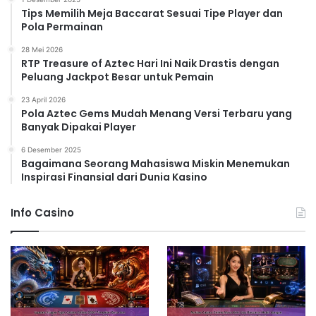
Tips Memilih Meja Baccarat Sesuai Tipe Player dan
Pola Permainan
28 Mei 2026
RTP Treasure of Aztec Hari Ini Naik Drastis dengan
Peluang Jackpot Besar untuk Pemain
23 April 2026
Pola Aztec Gems Mudah Menang Versi Terbaru yang
Banyak Dipakai Player
6 Desember 2025
Bagaimana Seorang Mahasiswa Miskin Menemukan
Inspirasi Finansial dari Dunia Kasino
Info Casino