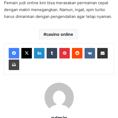
Pemain judi online kini bisa merasakan permainan cepat
dengan makin menegangkan. Namun, ingat, spin turbo
harus dimainkan dengan pengendalian agar tetap nyaman.
casino online
LinkedIn
Tumblr
Pinterest
Reddit
VKontakte
Share via Email
Print
admin