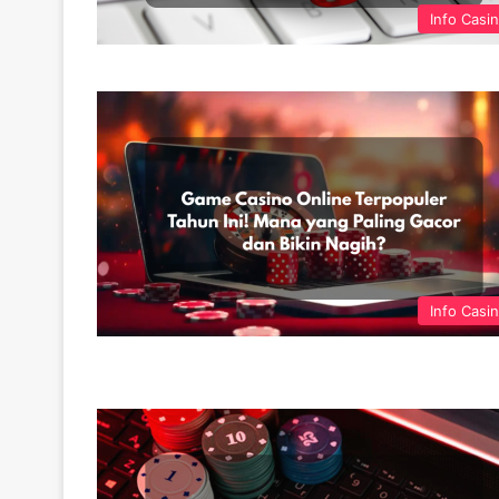
Info Casi
Info Casi