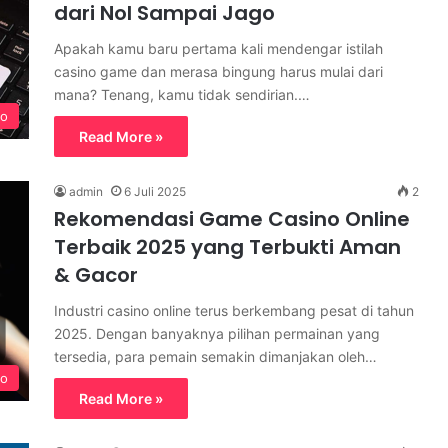
dari Nol Sampai Jago
Apakah kamu baru pertama kali mendengar istilah
casino game dan merasa bingung harus mulai dari
mana? Tenang, kamu tidak sendirian.…
no
Read More »
admin
6 Juli 2025
2
Rekomendasi Game Casino Online
Terbaik 2025 yang Terbukti Aman
& Gacor
Industri casino online terus berkembang pesat di tahun
2025. Dengan banyaknya pilihan permainan yang
tersedia, para pemain semakin dimanjakan oleh…
no
Read More »