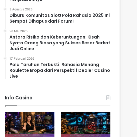
3 Agustus 2025
Diburu Komunitas Slot! Pola Rahasia 2025 Ini
Sempat Dihapus dari Forum!
28 Mei 2025
Antara Risiko dan Keberuntungan: Kisah
Nyata Orang Biasa yang Sukses Besar Berkat
Judi Online
17 Februari 2026
Pola Taruhan Terbukti: Rahasia Menang
Roulette Eropa dari Perspektif Dealer Casino
Live
Info Casino