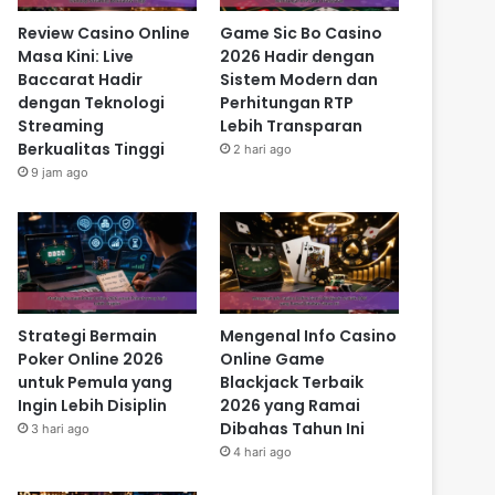
Review Casino Online
Game Sic Bo Casino
Masa Kini: Live
2026 Hadir dengan
Baccarat Hadir
Sistem Modern dan
dengan Teknologi
Perhitungan RTP
Streaming
Lebih Transparan
Berkualitas Tinggi
2 hari ago
9 jam ago
Strategi Bermain
Mengenal Info Casino
Poker Online 2026
Online Game
untuk Pemula yang
Blackjack Terbaik
Ingin Lebih Disiplin
2026 yang Ramai
Dibahas Tahun Ini
3 hari ago
4 hari ago