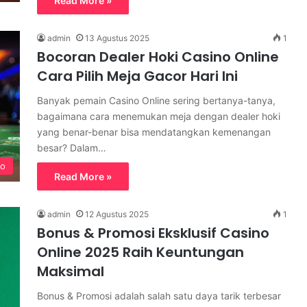
Read More »
admin
13 Agustus 2025
1
Bocoran Dealer Hoki Casino Online
Cara Pilih Meja Gacor Hari Ini
Banyak pemain Casino Online sering bertanya-tanya,
bagaimana cara menemukan meja dengan dealer hoki
yang benar-benar bisa mendatangkan kemenangan
besar? Dalam…
no
Read More »
admin
12 Agustus 2025
1
Bonus & Promosi Eksklusif Casino
Online 2025 Raih Keuntungan
Maksimal
Bonus & Promosi adalah salah satu daya tarik terbesar