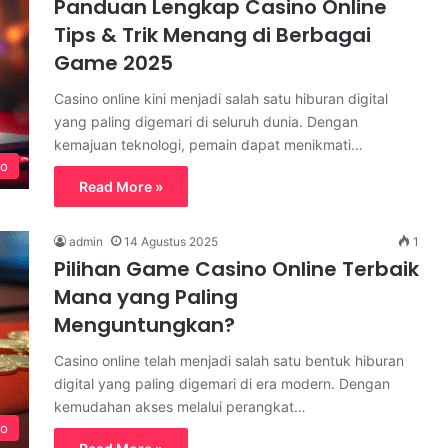
Panduan Lengkap Casino Online
Tips & Trik Menang di Berbagai
Game 2025
Casino online kini menjadi salah satu hiburan digital
yang paling digemari di seluruh dunia. Dengan
kemajuan teknologi, pemain dapat menikmati…
no
Read More »
admin
14 Agustus 2025
1
Pilihan Game Casino Online Terbaik
Mana yang Paling
Menguntungkan?
Casino online telah menjadi salah satu bentuk hiburan
digital yang paling digemari di era modern. Dengan
kemudahan akses melalui perangkat…
no