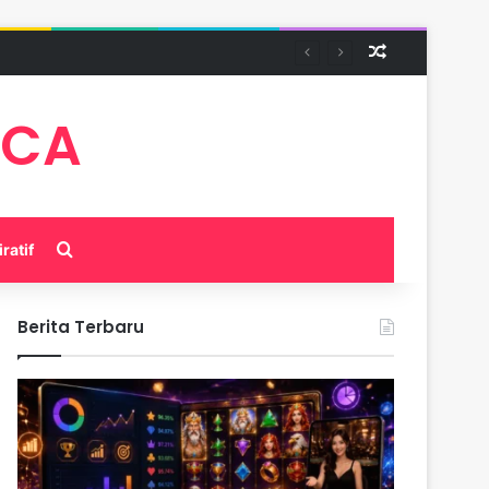
Random Arti
Banyak Dicari
ICA
Search for
ratif
Berita Terbaru