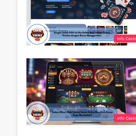
Info Casi
Info Casi