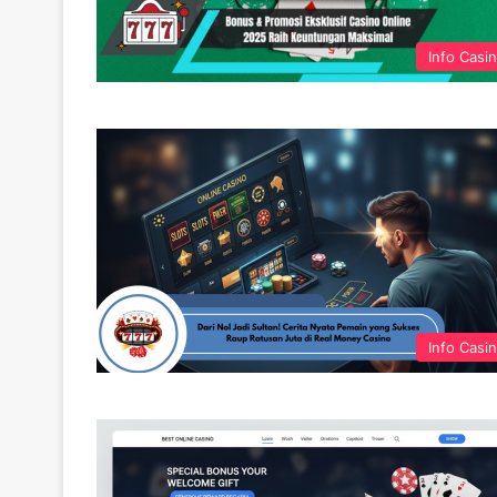
Info Casi
Info Casi