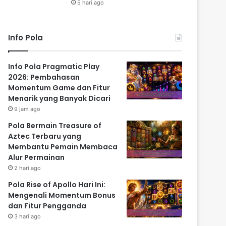
5 hari ago
Info Pola
Info Pola Pragmatic Play
2026: Pembahasan
Momentum Game dan Fitur
Menarik yang Banyak Dicari
9 jam ago
Pola Bermain Treasure of
Aztec Terbaru yang
Membantu Pemain Membaca
Alur Permainan
2 hari ago
Pola Rise of Apollo Hari Ini:
Mengenali Momentum Bonus
dan Fitur Pengganda
3 hari ago