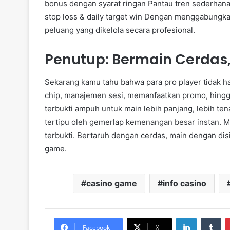
bonus dengan syarat ringan Pantau tren sederhana 
stop loss & daily target win Dengan menggabungka
peluang yang dikelola secara profesional.
Penutup: Bermain Cerdas
Sekarang kamu tahu bahwa para pro player tidak ha
chip, manajemen sesi, memanfaatkan promo, hingga 
terbukti ampuh untuk main lebih panjang, lebih ten
tertipu oleh gemerlap kemenangan besar instan. Mu
terbukti. Bertaruh dengan cerdas, main dengan disi
game.
casino game
info casino
LinkedIn
Tumblr
Facebook
X