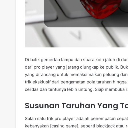
Di balik gemerlap lampu dan suara koin jatuh di du
dari pro player yang jarang diungkap ke publik. Bu
yang dirancang untuk memaksimalkan peluang dan me
trik eksklusif dari pengamatan pola taruhan hin
cerdas dan tentunya lebih untung. Siap membuka 
Susunan Taruhan Yang Ta
Salah satu trik pro player adalah penempatan cepat
kebanyakan [casino game], seperti blackjack atau r