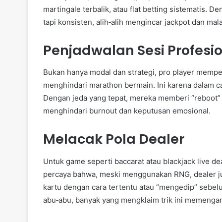
martingale terbalik, atau flat betting sistematis.
tapi konsisten, alih‑alih mengincar jackpot dan mala
Penjadwalan Sesi Profesi
Bukan hanya modal dan strategi, pro player memp
menghindari marathon bermain. Ini karena dalam cas
Dengan jeda yang tepat, mereka memberi “reboot” 
menghindari burnout dan keputusan emosional.
Melacak Pola Dealer
Untuk game seperti baccarat atau blackjack live de
percaya bahwa, meski menggunakan RNG, dealer j
kartu dengan cara tertentu atau “mengedip” sebelum
abu‑abu, banyak yang mengklaim trik ini memenga