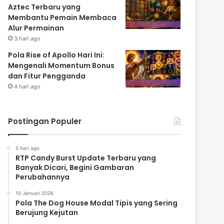
Aztec Terbaru yang
Membantu Pemain Membaca
Alur Permainan
3 hari ago
Pola Rise of Apollo Hari Ini:
Mengenali Momentum Bonus
dan Fitur Pengganda
4 hari ago
Postingan Populer
5 hari ago
RTP Candy Burst Update Terbaru yang
Banyak Dicari, Begini Gambaran
Perubahannya
10 Januari 2026
Pola The Dog House Modal Tipis yang Sering
Berujung Kejutan