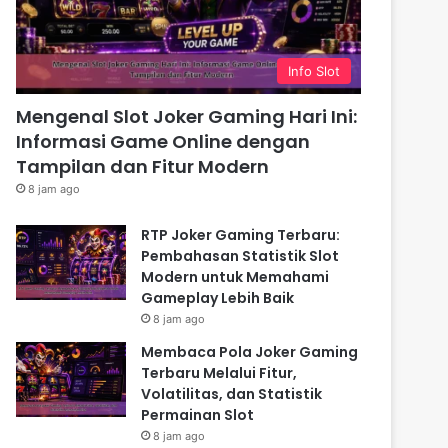
Info Slot
Mengenal Slot Joker Gaming Hari Ini:
Informasi Game Online dengan
Tampilan dan Fitur Modern
8 jam ago
RTP Joker Gaming Terbaru:
Pembahasan Statistik Slot
Modern untuk Memahami
Gameplay Lebih Baik
8 jam ago
Membaca Pola Joker Gaming
Terbaru Melalui Fitur,
Volatilitas, dan Statistik
Permainan Slot
8 jam ago