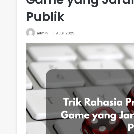
Publik
admin
9 Juli 2025