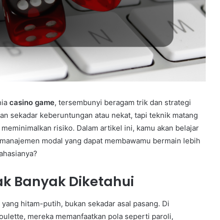
nia
casino game
, tersembunyi beragam trik dan strategi
kan sekadar keberuntungan atau nekat, tapi teknik matang
minimalkan risiko. Dalam artikel ini, kamu akan belajar
gga manajemen modal yang dapat membawamu bermain lebih
rahasianya?
k Banyak Diketahui
 yang hitam-putih, bukan sekadar asal pasang. Di
oulette, mereka memanfaatkan pola seperti paroli,