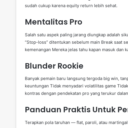
sudah cukup karena equity return lebih sehat.
Mentalitas Pro
Salah satu aspek paling jarang diungkap adalah sika
“Stop-loss” ditentukan sebelum main Break saat se
kemenangan Mereka jelas tahu kapan masuk dan kapa
Blunder Rookie
Banyak pemain baru langsung tergoda big win, tanp
keuntungan Tidak menyadari volatilitas game Tid
kontras dengan pendekatan pro yang terukur dalam
Panduan Praktis Untuk Pe
Terapkan pola taruhan — flat, paroli, atau martinga