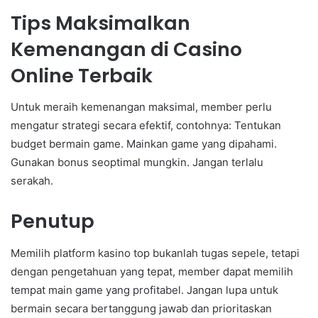
Tips Maksimalkan
Kemenangan di Casino
Online Terbaik
Untuk meraih kemenangan maksimal, member perlu
mengatur strategi secara efektif, contohnya: Tentukan
budget bermain game. Mainkan game yang dipahami.
Gunakan bonus seoptimal mungkin. Jangan terlalu
serakah.
Penutup
Memilih platform kasino top bukanlah tugas sepele, tetapi
dengan pengetahuan yang tepat, member dapat memilih
tempat main game yang profitabel. Jangan lupa untuk
bermain secara bertanggung jawab dan prioritaskan