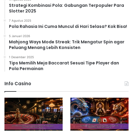
Strategi Kombinasi Pola: Gabungan Terpopuler Para
Slotter 2025
7 Agustus 2025
Pola Rahasia Ini Cuma Muncul di Hari Selasa? Kok Bisa!
5 Januari 2026
Mahjong Ways Mode Streak: Trik Mengatur Spin agar
Peluang Menang Lebih Konsisten
1 Desember 2025
Tips Memilih Meja Baccarat Sesuai Tipe Player dan
Pola Permainan
Info Casino