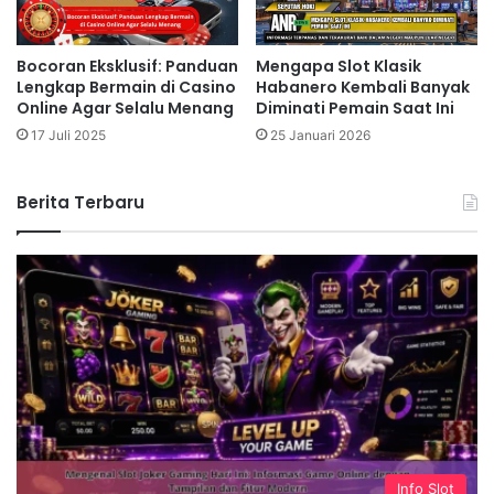
Bocoran Eksklusif: Panduan
Mengapa Slot Klasik
Lengkap Bermain di Casino
Habanero Kembali Banyak
Online Agar Selalu Menang
Diminati Pemain Saat Ini
17 Juli 2025
25 Januari 2026
Berita Terbaru
Info Slot