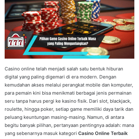
Casino online telah menjadi salah satu bentuk hiburan
digital yang paling digemari di era modern. Dengan
kemudahan akses melalui perangkat mobile dan komputer,
para pemain kini bisa menikmati berbagai jenis permainan
seru tanpa harus pergi ke kasino fisik. Dari slot, blackjack,
roulette, hingga poker, setiap game memiliki daya tarik dan
peluang keuntungan masing-masing. Namun, di antara
begitu banyak pilihan, pertanyaan pentingnya adalah: mana
yang sebenarnya masuk kategori
Casino Online Terbaik