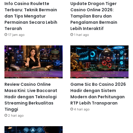
Info Casino Roulette
Update Dragon Tiger
Terbaru: Teknik Bermain
Casino Online 2026:
dan Tips Mengatur
Tampilan Baru dan
Permainan Secara Lebih
Pengalaman Bermain
Terarah
Lebih Interaktif
17 jam ago
1 hari ago
Review Casino Online
Game Sic Bo Casino 2026
Masa Kini: Live Baccarat
Hadir dengan Sistem
Hadir dengan Teknologi
Modern dan Perhitungan
Streaming Berkualitas
RTP Lebih Transparan
Tinggi
4 hari ago
2 hari ago