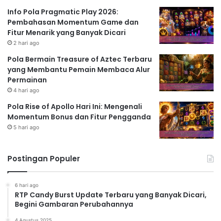
Info Pola Pragmatic Play 2026:
Pembahasan Momentum Game dan
Fitur Menarik yang Banyak Dicari
2 hari ago
Pola Bermain Treasure of Aztec Terbaru
yang Membantu Pemain Membaca Alur
Permainan
4 hari ago
Pola Rise of Apollo Hari Ini: Mengenali
Momentum Bonus dan Fitur Pengganda
5 hari ago
Postingan Populer
6 hari ago
RTP Candy Burst Update Terbaru yang Banyak Dicari,
Begini Gambaran Perubahannya
4 Agustus 2025