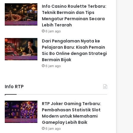
Info Casino Roulette Terbaru:
Teknik Bermain dan Tips
Mengatur Permainan Secara
Lebih Terarah
6 jam ago
Dari Pengalaman Nyata ke
Pelajaran Baru: Kisah Pemain
Sic Bo Online dengan Strategi
Bermain Bijak
6 jam ago
Info RTP
RTP Joker Gaming Terbaru:
Pembahasan Statistik Slot
Modern untuk Memahami
Gameplay Lebih Baik
6 jam ago