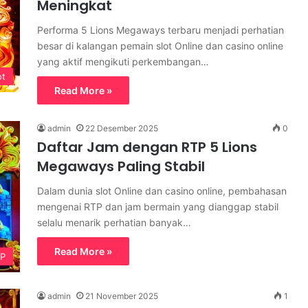
Meningkat
Performa 5 Lions Megaways terbaru menjadi perhatian
besar di kalangan pemain slot Online dan casino online
yang aktif mengikuti perkembangan…
ot
Read More »
admin
22 Desember 2025
0
Daftar Jam dengan RTP 5 Lions
Megaways Paling Stabil
Dalam dunia slot Online dan casino online, pembahasan
mengenai RTP dan jam bermain yang dianggap stabil
selalu menarik perhatian banyak…
Read More »
TP
admin
21 November 2025
1