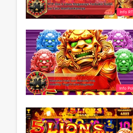
Info R
Info Po