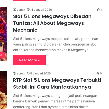
admin
11 Januari 2026
1
Slot 5 Lions Megaways Dibedah
Tuntas: All About Megaways
Mechanic
Slot 5 Lions Megaways menjadi salah satu permainan
yang paling sering dibicarakan oleh penggemar slot
online karena menawarkan mekanik Megaways…
ot
Read More »
admin
8 Januari 2026
0
RTP Slot 5 Lions Megaways Terbukti
Stabil, Ini Cara Manfaatkannya
Slot 5 Lions Megaways sering menjadi perbincangan
karena banyak pemain merasa ritme permainannya
cenderung stabil dan nyaman dimainkan dalam