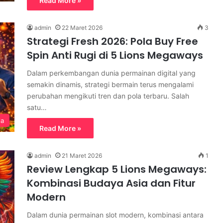
Read More »
admin
22 Maret 2026
3
Strategi Fresh 2026: Pola Buy Free
Spin Anti Rugi di 5 Lions Megaways
Dalam perkembangan dunia permainan digital yang
semakin dinamis, strategi bermain terus mengalami
perubahan mengikuti tren dan pola terbaru. Salah
satu…
la
Read More »
admin
21 Maret 2026
1
Review Lengkap 5 Lions Megaways:
Kombinasi Budaya Asia dan Fitur
Modern
Dalam dunia permainan slot modern, kombinasi antara