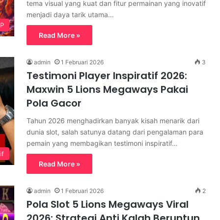
tema visual yang kuat dan fitur permainan yang inovatif
menjadi daya tarik utama…
TP
Read More »
admin
1 Februari 2026
3
Testimoni Player Inspiratif 2026:
Maxwin 5 Lions Megaways Pakai
Pola Gacor
Tahun 2026 menghadirkan banyak kisah menarik dari
dunia slot, salah satunya datang dari pengalaman para
pemain yang membagikan testimoni inspiratif…
if
Read More »
admin
1 Februari 2026
2
Pola Slot 5 Lions Megaways Viral
2026: Strategi Anti Kalah Beruntun