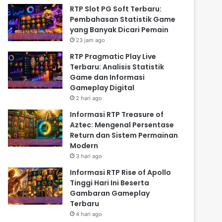
RTP Slot PG Soft Terbaru:
Pembahasan Statistik Game
yang Banyak Dicari Pemain
23 jam ago
RTP Pragmatic Play Live
Terbaru: Analisis Statistik
Game dan Informasi
Gameplay Digital
2 hari ago
Informasi RTP Treasure of
Aztec: Mengenal Persentase
Return dan Sistem Permainan
Modern
3 hari ago
Informasi RTP Rise of Apollo
Tinggi Hari Ini Beserta
Gambaran Gameplay
Terbaru
4 hari ago