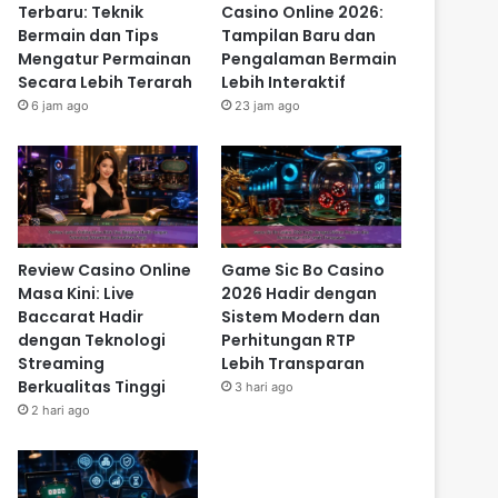
Terbaru: Teknik
Casino Online 2026:
Bermain dan Tips
Tampilan Baru dan
Mengatur Permainan
Pengalaman Bermain
Secara Lebih Terarah
Lebih Interaktif
6 jam ago
23 jam ago
Review Casino Online
Game Sic Bo Casino
Masa Kini: Live
2026 Hadir dengan
Baccarat Hadir
Sistem Modern dan
dengan Teknologi
Perhitungan RTP
Streaming
Lebih Transparan
Berkualitas Tinggi
3 hari ago
2 hari ago