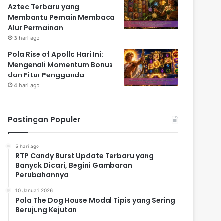
Aztec Terbaru yang
Membantu Pemain Membaca
Alur Permainan
3 hari ago
Pola Rise of Apollo Hari Ini:
Mengenali Momentum Bonus
dan Fitur Pengganda
4 hari ago
Postingan Populer
5 hari ago
RTP Candy Burst Update Terbaru yang
Banyak Dicari, Begini Gambaran
Perubahannya
10 Januari 2026
Pola The Dog House Modal Tipis yang Sering
Berujung Kejutan