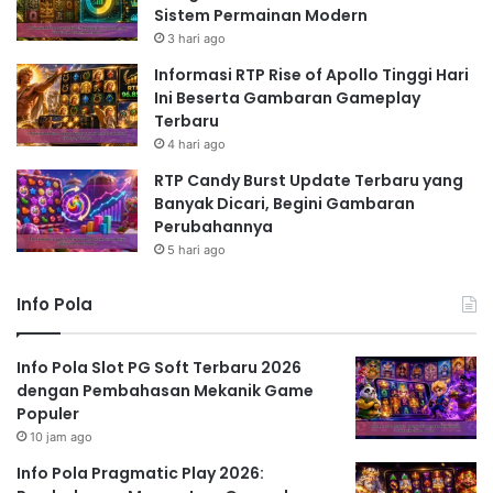
Sistem Permainan Modern
3 hari ago
Informasi RTP Rise of Apollo Tinggi Hari
Ini Beserta Gambaran Gameplay
Terbaru
4 hari ago
RTP Candy Burst Update Terbaru yang
Banyak Dicari, Begini Gambaran
Perubahannya
5 hari ago
Info Pola
Info Pola Slot PG Soft Terbaru 2026
dengan Pembahasan Mekanik Game
Populer
10 jam ago
Info Pola Pragmatic Play 2026: