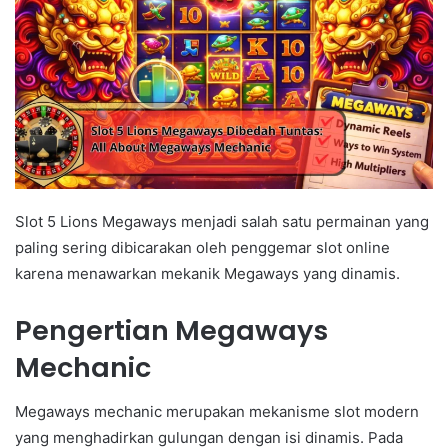
Slot 5 Lions Megaways menjadi salah satu permainan yang
paling sering dibicarakan oleh penggemar slot online
karena menawarkan mekanik Megaways yang dinamis.
Pengertian Megaways
Mechanic
Megaways mechanic merupakan mekanisme slot modern
yang menghadirkan gulungan dengan isi dinamis. Pada