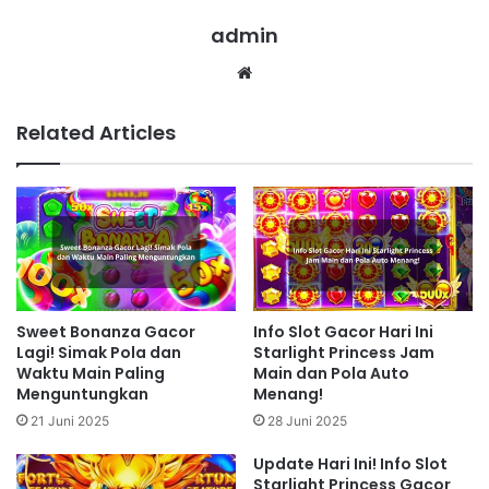
admin
We
bsi
te
Related Articles
Sweet Bonanza Gacor
Info Slot Gacor Hari Ini
Lagi! Simak Pola dan
Starlight Princess Jam
Waktu Main Paling
Main dan Pola Auto
Menguntungkan
Menang!
21 Juni 2025
28 Juni 2025
Update Hari Ini! Info Slot
Starlight Princess Gacor