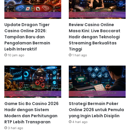
Update Dragon Tiger
Review Casino Online
Casino Online 2026:
Masa Kini: Live Baccarat
Tampilan Baru dan
Hadir dengan Teknologi
Pengalaman Bermain
Streaming Berkualitas
Lebih Interaktif
Tinggi
10 jam ago
1 hari ago
Game Sic Bo Casino 2026
Strategi Bermain Poker
Hadir dengan Sistem
Online 2026 untuk Pemula
Modern dan Perhitungan
yang Ingin Lebih Disiplin
RTP Lebih Transparan
4 hari ago
3 hari ago