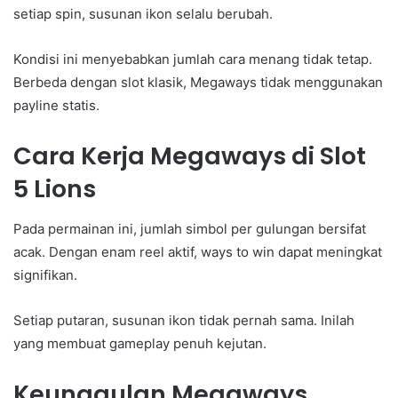
setiap spin, susunan ikon selalu berubah.
Kondisi ini menyebabkan jumlah cara menang tidak tetap.
Berbeda dengan slot klasik, Megaways tidak menggunakan
payline statis.
Cara Kerja Megaways di Slot
5 Lions
Pada permainan ini, jumlah simbol per gulungan bersifat
acak. Dengan enam reel aktif, ways to win dapat meningkat
signifikan.
Setiap putaran, susunan ikon tidak pernah sama. Inilah
yang membuat gameplay penuh kejutan.
Keunggulan Megaways