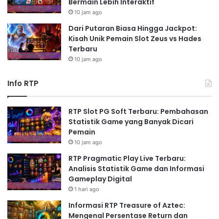
Bermain Lebih Interaktif
10 jam ago
Dari Putaran Biasa Hingga Jackpot:
Kisah Unik Pemain Slot Zeus vs Hades
Terbaru
10 jam ago
Info RTP
RTP Slot PG Soft Terbaru: Pembahasan
Statistik Game yang Banyak Dicari
Pemain
10 jam ago
RTP Pragmatic Play Live Terbaru:
Analisis Statistik Game dan Informasi
Gameplay Digital
1 hari ago
Informasi RTP Treasure of Aztec:
Mengenal Persentase Return dan