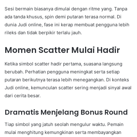
Sesi bermain biasanya dimulai dengan ritme yang. Tanpa
ada tanda khusus, spin demi putaran terasa normal. Di
dunia Judi online, fase ini kerap membuat pengguna lebih
rileks dan tidak berpikir terlalu jauh.
Momen Scatter Mulai Hadir
Ketika simbol scatter hadir pertama, suasana langsung
berubah. Perhatian pengguna meningkat serta setiap
putaran berikutnya terasa lebih menegangkan. Di konteks
Judi online, kemunculan scatter sering menjadi sinyal awal
dari cerita besar.
Dramatis Menjelang Bonus Round
Tiap simbol yang jatuh seolah mengulur waktu. Pemain
mulai menghitung kemungkinan serta membayangkan