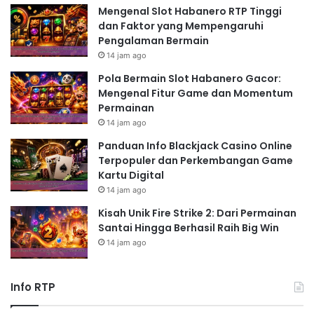
Mengenal Slot Habanero RTP Tinggi
dan Faktor yang Mempengaruhi
Pengalaman Bermain
14 jam ago
Pola Bermain Slot Habanero Gacor:
Mengenal Fitur Game dan Momentum
Permainan
14 jam ago
Panduan Info Blackjack Casino Online
Terpopuler dan Perkembangan Game
Kartu Digital
14 jam ago
Kisah Unik Fire Strike 2: Dari Permainan
Santai Hingga Berhasil Raih Big Win
14 jam ago
Info RTP