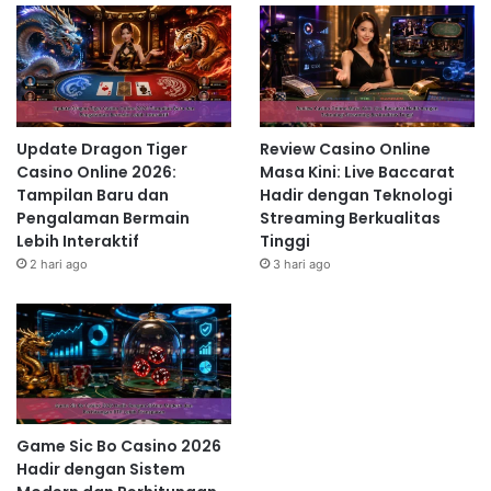
Update Dragon Tiger
Review Casino Online
Casino Online 2026:
Masa Kini: Live Baccarat
Tampilan Baru dan
Hadir dengan Teknologi
Pengalaman Bermain
Streaming Berkualitas
Lebih Interaktif
Tinggi
2 hari ago
3 hari ago
Game Sic Bo Casino 2026
Hadir dengan Sistem