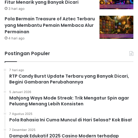
Fitur Menarik yang Banyak Dicari
3 hari ago
Pola Bermain Treasure of Aztec Terbaru
yang Membantu Pemain Membaca Alur
Permainan
4 hari ago
Postingan Populer
7 hari ago
RTP Candy Burst Update Terbaru yang Banyak Dicari,
Begini Gambaran Perubahannya
5 Januari 2026
Mahjong Ways Mode Streak: Trik Mengatur Spin agar
Peluang Menang Lebih Konsisten
7 Agustus 2025
Pola Rahasia Ini Cuma Muncul di Hari Selasa? Kok Bisa!
7 Desember 2025
Dampak Edukatif 2025 Casino Modern terhadap