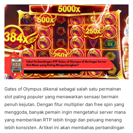
Gates of Olympus dikenal sebagai salah satu permainan
slot paling populer yang menawarkan sensasi bermain
penuh kejutan. Dengan fitur multiplier dan free spin yang
menggoda, banyak pemain ingin mengetahui server mana
yang memberikan RTP lebih tinggi dan peluang menang
lebih konsisten. Artikel ini akan membahas perbandingan