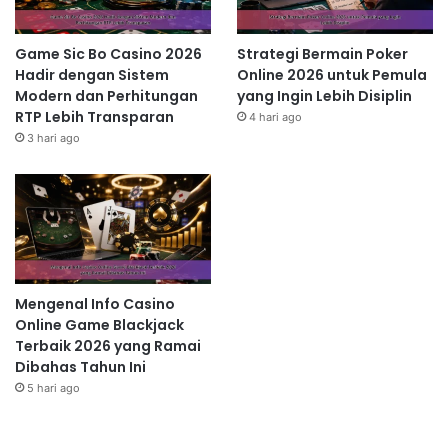
Game Sic Bo Casino 2026
Strategi Bermain Poker
Hadir dengan Sistem
Online 2026 untuk Pemula
Modern dan Perhitungan
yang Ingin Lebih Disiplin
RTP Lebih Transparan
4 hari ago
3 hari ago
Mengenal Info Casino
Online Game Blackjack
Terbaik 2026 yang Ramai
Dibahas Tahun Ini
5 hari ago