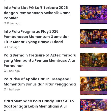
Info Pola Slot PG Soft Terbaru 2026
dengan Pembahasan Mekanik Game
Populer
11 jam ago
Info Pola Pragmatic Play 2026:
Pembahasan Momentum Game dan
Fitur Menarik yang Banyak Dicari
1 hari ago
Pola Bermain Treasure of Aztec Terbaru
yang Membantu Pemain Membaca Alur
Permainan
3 hari ago
Pola Rise of Apollo Hari Ini: Mengenali
Momentum Bonus dan Fitur Pengganda
4 hari ago
Cara Membaca Pola Candy Burst Auto
Scatter agar Lebih Memahami Alur