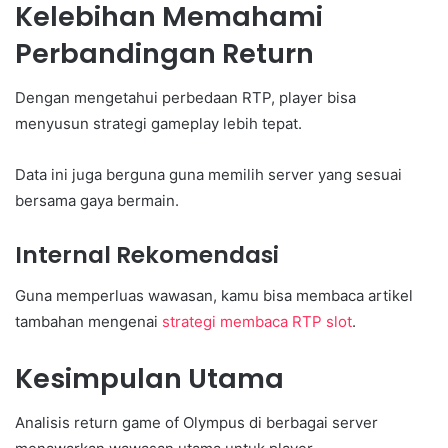
Kelebihan Memahami
Perbandingan Return
Dengan mengetahui perbedaan RTP, player bisa
menyusun strategi gameplay lebih tepat.
Data ini juga berguna guna memilih server yang sesuai
bersama gaya bermain.
Internal Rekomendasi
Guna memperluas wawasan, kamu bisa membaca artikel
tambahan mengenai
strategi membaca RTP slot
.
Kesimpulan Utama
Analisis return game of Olympus di berbagai server