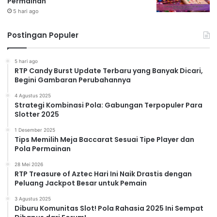
Permainan
5 hari ago
Postingan Populer
5 hari ago
RTP Candy Burst Update Terbaru yang Banyak Dicari,
Begini Gambaran Perubahannya
4 Agustus 2025
Strategi Kombinasi Pola: Gabungan Terpopuler Para
Slotter 2025
1 Desember 2025
Tips Memilih Meja Baccarat Sesuai Tipe Player dan
Pola Permainan
28 Mei 2026
RTP Treasure of Aztec Hari Ini Naik Drastis dengan
Peluang Jackpot Besar untuk Pemain
3 Agustus 2025
Diburu Komunitas Slot! Pola Rahasia 2025 Ini Sempat