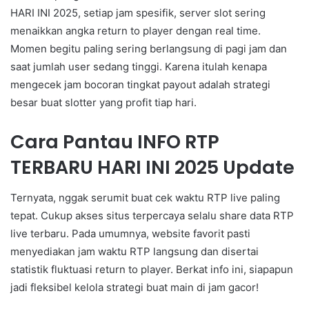
HARI INI 2025, setiap jam spesifik, server slot sering
menaikkan angka return to player dengan real time.
Momen begitu paling sering berlangsung di pagi jam dan
saat jumlah user sedang tinggi. Karena itulah kenapa
mengecek jam bocoran tingkat payout adalah strategi
besar buat slotter yang profit tiap hari.
Cara Pantau INFO RTP
TERBARU HARI INI 2025 Update
Ternyata, nggak serumit buat cek waktu RTP live paling
tepat. Cukup akses situs terpercaya selalu share data RTP
live terbaru. Pada umumnya, website favorit pasti
menyediakan jam waktu RTP langsung dan disertai
statistik fluktuasi return to player. Berkat info ini, siapapun
jadi fleksibel kelola strategi buat main di jam gacor!