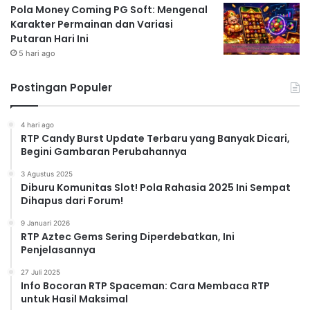
Pola Money Coming PG Soft: Mengenal
Karakter Permainan dan Variasi
Putaran Hari Ini
5 hari ago
Postingan Populer
4 hari ago
RTP Candy Burst Update Terbaru yang Banyak Dicari,
Begini Gambaran Perubahannya
3 Agustus 2025
Diburu Komunitas Slot! Pola Rahasia 2025 Ini Sempat
Dihapus dari Forum!
9 Januari 2026
RTP Aztec Gems Sering Diperdebatkan, Ini
Penjelasannya
27 Juli 2025
Info Bocoran RTP Spaceman: Cara Membaca RTP
untuk Hasil Maksimal