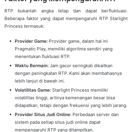
RTP bukanlah angka tetap dan dapat berfluktuasi.
Beberapa faktor yang dapat mempengaruhi RTP Starlight
Princess termasuk:
Provider Game:
Provider game, dalam hal ini
Pragmatic Play, memiliki algoritma sendiri yang
menentukan fluktuasi RTP.
Waktu Bermain:
Jam gacor seringkali dikaitkan
dengan peningkatan RTP. Kami akan membahasnya
lebih lanjut di bawah ini.
Volatilitas Game:
Starlight Princess memiliki
volatilitas tinggi, artinya kemenangan besar bisa
didapatkan, tetapi dengan frekuensi yang lebih jarang.
Provider Situs Judi Online:
Perbedaan server dan
sistem pada setiap situs judi online dapat
mempengaruhi RTP yang ditampilkan.