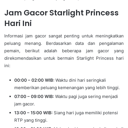
Jam Gacor Starlight Princess
Hari Ini
Informasi jam gacor sangat penting untuk meningkatkan
peluang menang. Berdasarkan data dan pengalaman
pemain, berikut adalah beberapa jam gacor yang
direkomendasikan untuk bermain Starlight Princess hari
ini:
00:00 – 02:00 WIB:
Waktu dini hari seringkali
memberikan peluang kemenangan yang lebih tinggi.
07:00 – 09:00 WIB:
Waktu pagi juga sering menjadi
jam gacor.
13:00 – 15:00 WIB:
Siang hari juga memiliki potensi
RTP yang tinggi.