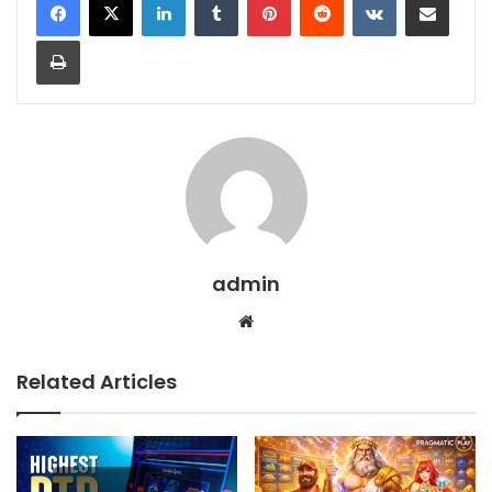
Print
admin
We
bsi
te
Related Articles