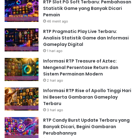
RTP Slot PG Soft Terbaru: Pembahasan
Statistik Game yang Banyak Dicari
Pemain
46 menit ago
RTP Pragmatic Play Live Terbaru:
Analisis Statistik Game dan Informasi
Gameplay Digital
1 hari ago
Informasi RTP Treasure of Aztec:
Mengenal Persentase Return dan
Sistem Permainan Modern
2 hari ago
Informasi RTP Rise of Apollo Tinggi Hari
Ini Beserta Gambaran Gameplay
Terbaru
3 hari ago
RTP Candy Burst Update Terbaru yang
Banyak Dicari, Begini Gambaran
Perubahannya