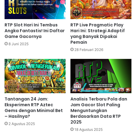
RTP Slot Hari Ini Tembus
RTP Live Pragmatic Play
Angka Fantastis! Ini Daftar
Hari Ini: Strategi Adaptif
Game Gacornya
yang Banyak Dipakai
Pemain
8 Juni 2025
28 Februari 2026
Tantangan 24 Jam:
Analisis Terbaru Pola dan
Eksperimen RTP Aztec
Jam Gacor Slot Paling
Gems dengan Minimal Bet
Menguntungkan
– Hasilnya?
Berdasarkan Data RTP
2025
2 Agustus 2025
18 Agustus 2025