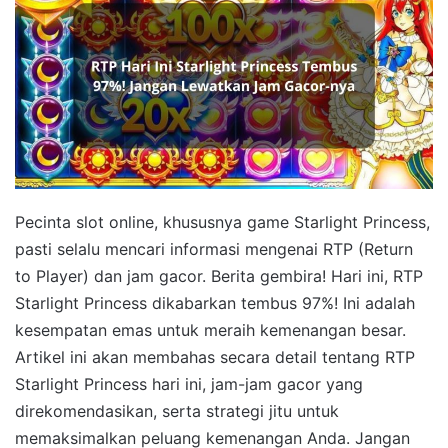
Pecinta slot online, khususnya game Starlight Princess,
pasti selalu mencari informasi mengenai RTP (Return
to Player) dan jam gacor. Berita gembira! Hari ini, RTP
Starlight Princess dikabarkan tembus 97%! Ini adalah
kesempatan emas untuk meraih kemenangan besar.
Artikel ini akan membahas secara detail tentang RTP
Starlight Princess hari ini, jam-jam gacor yang
direkomendasikan, serta strategi jitu untuk
memaksimalkan peluang kemenangan Anda. Jangan