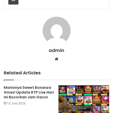
admin
We
bsi
te
Related Articles
Manisnya Sweet Bonanza
Xmas! Update RTP Live Hari
Ini Bocorkan Jam Gacor
13 Juni 2025