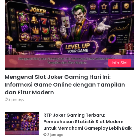
Info Slot
Mengenal Slot Joker Gaming Hari Ini:
Informasi Game Online dengan Tampilan
dan Fitur Modern
2 jam ago
RTP Joker Gaming Terbaru:
Pembahasan Statistik Slot Modern
untuk Memahami Gameplay Lebih Baik
2 jam ago