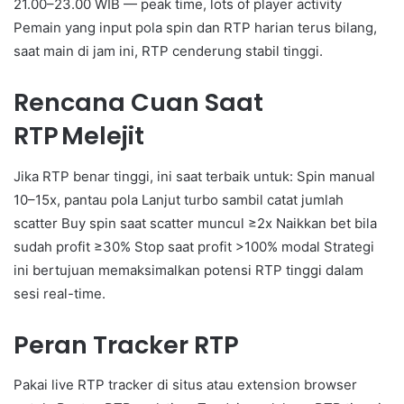
21.00–23.00 WIB — peak time, lots of player activity
Pemain yang input pola spin dan RTP harian terus bilang,
saat main di jam ini, RTP cenderung stabil tinggi.
Rencana Cuan Saat
RTP Melejit
Jika RTP benar tinggi, ini saat terbaik untuk: Spin manual
10–15x, pantau pola Lanjut turbo sambil catat jumlah
scatter Buy spin saat scatter muncul ≥2x Naikkan bet bila
sudah profit ≥30% Stop saat profit >100% modal Strategi
ini bertujuan memaksimalkan potensi RTP tinggi dalam
sesi real-time.
Peran Tracker RTP
Pakai live RTP tracker di situs atau extension browser