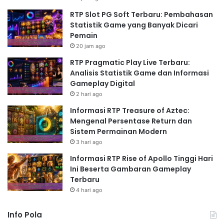
RTP Slot PG Soft Terbaru: Pembahasan
Statistik Game yang Banyak Dicari
Pemain
20 jam ago
RTP Pragmatic Play Live Terbaru:
Analisis Statistik Game dan Informasi
Gameplay Digital
2 hari ago
Informasi RTP Treasure of Aztec:
Mengenal Persentase Return dan
Sistem Permainan Modern
3 hari ago
Informasi RTP Rise of Apollo Tinggi Hari
Ini Beserta Gambaran Gameplay
Terbaru
4 hari ago
Info Pola