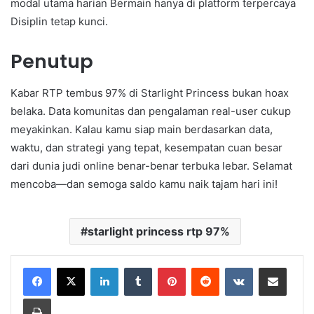
modal utama harian Bermain hanya di platform terpercaya
Disiplin tetap kunci.
Penutup
Kabar RTP tembus 97% di Starlight Princess bukan hoax
belaka. Data komunitas dan pengalaman real-user cukup
meyakinkan. Kalau kamu siap main berdasarkan data,
waktu, dan strategi yang tepat, kesempatan cuan besar
dari dunia judi online benar-benar terbuka lebar. Selamat
mencoba—dan semoga saldo kamu naik tajam hari ini!
starlight princess rtp 97%
LinkedIn
Tumblr
Pinterest
Reddit
VKontakte
Share via Email
Print