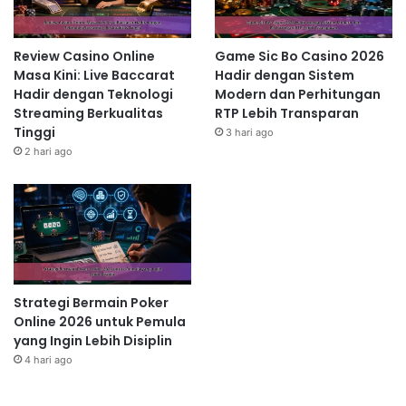
Review Casino Online
Game Sic Bo Casino 2026
Masa Kini: Live Baccarat
Hadir dengan Sistem
Hadir dengan Teknologi
Modern dan Perhitungan
Streaming Berkualitas
RTP Lebih Transparan
Tinggi
3 hari ago
2 hari ago
Strategi Bermain Poker
Online 2026 untuk Pemula
yang Ingin Lebih Disiplin
4 hari ago