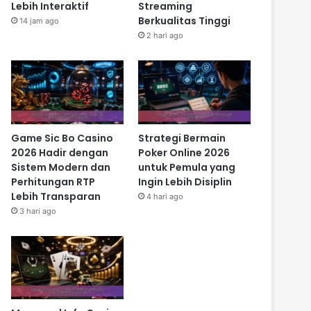
Lebih Interaktif
Streaming
Berkualitas Tinggi
14 jam ago
2 hari ago
Game Sic Bo Casino
Strategi Bermain
2026 Hadir dengan
Poker Online 2026
Sistem Modern dan
untuk Pemula yang
Perhitungan RTP
Ingin Lebih Disiplin
Lebih Transparan
4 hari ago
3 hari ago