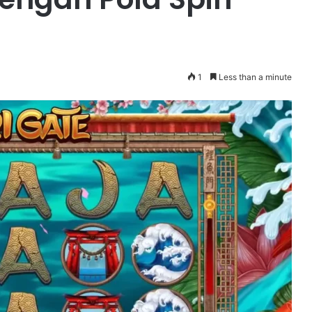
1
Less than a minute