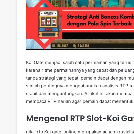
Koi Gate menjadi salah satu permainan yang terus 
karena ritme permainannya yang cepat dan peluan
tanpa strategi yang tepat, pemain dapat dengan mu
sinilah pentingnya menggabungkan analisis RTP ter
stabil dan menguntungkan. Artikel ini akan membaha
membaca RTP harian agar pemain dapat menentuka
Mengenal RTP Slot-Koi Gat
nilai-rtp Koi gate-online merupakan acuan krusial u