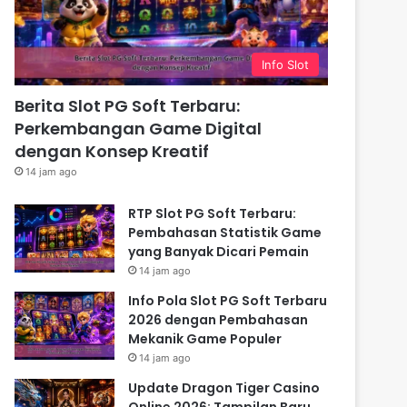
Info Slot
Berita Slot PG Soft Terbaru:
Perkembangan Game Digital
dengan Konsep Kreatif
14 jam ago
RTP Slot PG Soft Terbaru:
Pembahasan Statistik Game
yang Banyak Dicari Pemain
14 jam ago
Info Pola Slot PG Soft Terbaru
2026 dengan Pembahasan
Mekanik Game Populer
14 jam ago
Update Dragon Tiger Casino
Online 2026: Tampilan Baru