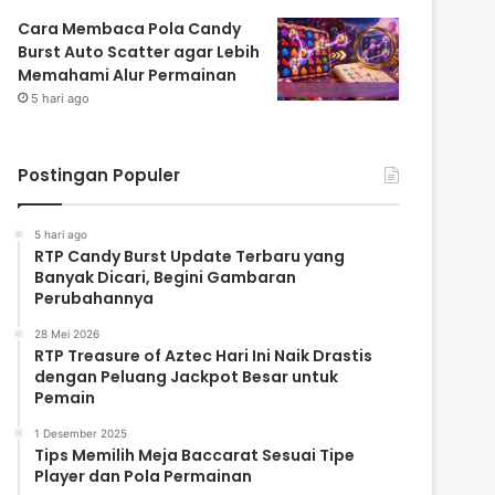
Cara Membaca Pola Candy
Burst Auto Scatter agar Lebih
Memahami Alur Permainan
5 hari ago
Postingan Populer
5 hari ago
RTP Candy Burst Update Terbaru yang
Banyak Dicari, Begini Gambaran
Perubahannya
28 Mei 2026
RTP Treasure of Aztec Hari Ini Naik Drastis
dengan Peluang Jackpot Besar untuk
Pemain
1 Desember 2025
Tips Memilih Meja Baccarat Sesuai Tipe
Player dan Pola Permainan