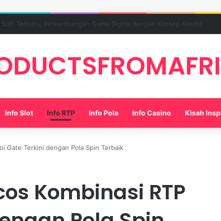
oft Terbaru: Pembahasan Statistik Game yang Banyak Dicari Pemain
ODUCTSFROMAFR
Info Slot
Info RTP
Info Pola
Info Casino
Kisah Inspi
oi Gate Terkini dengan Pola Spin Terbaik
ncos Kombinasi RTP
dengan Pola Spin