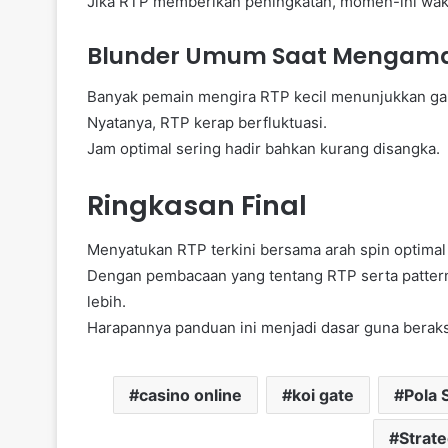
Jika RTP memberikan peningkatan, momen-ini wakt
Blunder Umum Saat Mengamat
Banyak pemain mengira RTP kecil menunjukkan ga
Nyatanya, RTP kerap berfluktuasi.
Jam optimal sering hadir bahkan kurang disangka.
Ringkasan Final
Menyatukan RTP terkini bersama arah spin optimal 
Dengan pembacaan yang tentang RTP serta pattern 
lebih.
Harapannya panduan ini menjadi dasar guna beraks
casino online
koi gate
Pola 
Strate