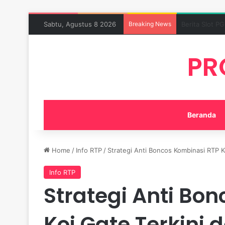
Sabtu, Agustus 8 2026
Breaking News
RTP Slot PG S
PR
Beranda
Home
/
Info RTP
/
Strategi Anti Boncos Kombinasi RTP K
Info RTP
Strategi Anti Bo
Koi Gate Terkini 