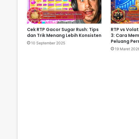
Cek RTP Gacor Sugar Rush: Tips
RTP vs Vola
dan Trik Menang Lebih Konsisten
3: Cara Mem
Peluang Pe
10 September 2025
19 Maret 202