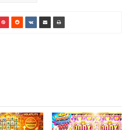
Pinterest
Reddit
VKontakte
Share via Email
Print