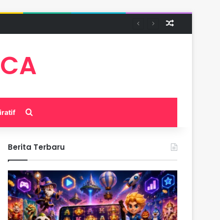
Random Arti
ICA
Search for
ratif
Berita Terbaru