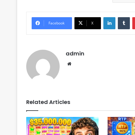
LinkedIn
Tumblr
Facebook
X
admin
We
bsi
te
Related Articles