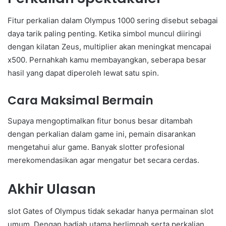
Fitur perkalian dalam Olympus 1000 sering disebut sebagai
daya tarik paling penting. Ketika simbol muncul diiringi
dengan kilatan Zeus, multiplier akan meningkat mencapai
x500. Pernahkah kamu membayangkan, seberapa besar
hasil yang dapat diperoleh lewat satu spin.
Cara Maksimal Bermain
Supaya mengoptimalkan fitur bonus besar ditambah
dengan perkalian dalam game ini, pemain disarankan
mengetahui alur game. Banyak slotter profesional
merekomendasikan agar mengatur bet secara cerdas.
Akhir Ulasan
slot Gates of Olympus tidak sekadar hanya permainan slot
umum. Dengan hadiah utama berlimpah serta perkalian