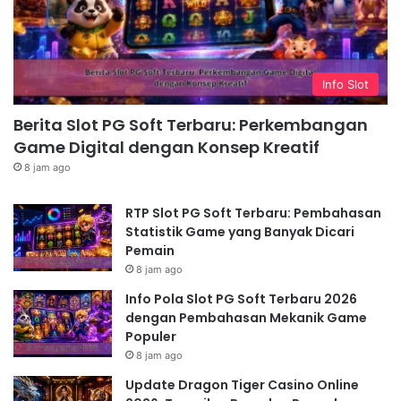
Info Slot
Berita Slot PG Soft Terbaru: Perkembangan
Game Digital dengan Konsep Kreatif
8 jam ago
RTP Slot PG Soft Terbaru: Pembahasan
Statistik Game yang Banyak Dicari
Pemain
8 jam ago
Info Pola Slot PG Soft Terbaru 2026
dengan Pembahasan Mekanik Game
Populer
8 jam ago
Update Dragon Tiger Casino Online