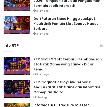
2026: Tampilan Baru dan Pengalaman
Bermain Lebih Interaktif
8 jam ago
Dari Putaran Biasa Hingga Jackpot:
Kisah Unik Pemain Slot Zeus vs Hades
Terbaru
8 jam ago
Info RTP
RTP Slot PG Soft Terbaru: Pembahasan
Statistik Game yang Banyak Dicari
Pemain
8 jam ago
RTP Pragmatic Play Live Terbaru:
Analisis Statistik Game dan Informasi
Gameplay Digital
1 hari ago
Informasi RTP Treasure of Aztec: