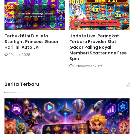
Terbukti! Ini Dia Info
Update Live! Peringkat
Starlight Princess Gacor
Terbaru Provider Slot
Hari Ini, Auto JP!
Gacor Paling Royal
Memberi Scatter dan Free
29 Juni 2025
Spin
8 November 2025
Berita Terbaru