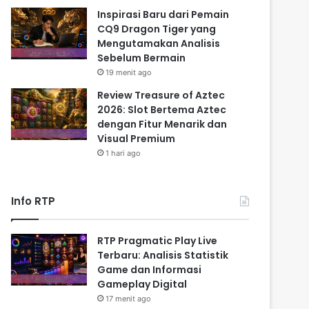
Inspirasi Baru dari Pemain
CQ9 Dragon Tiger yang
Mengutamakan Analisis
Sebelum Bermain
19 menit ago
Review Treasure of Aztec
2026: Slot Bertema Aztec
dengan Fitur Menarik dan
Visual Premium
1 hari ago
Info RTP
RTP Pragmatic Play Live
Terbaru: Analisis Statistik
Game dan Informasi
Gameplay Digital
17 menit ago