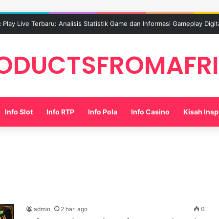
agmatic Play 2026: Pembahasan Momentum Game dan Fitur Menarik yang 
ODUCTSFROMAFR
Info Slot
Info RTP
Info Pola
Info Casino
Kisah Inspi
admin
2 hari ago
0