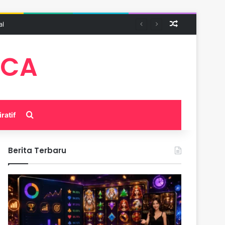
Random Arti
Banyak Dicari
ICA
Search for
ratif
Berita Terbaru