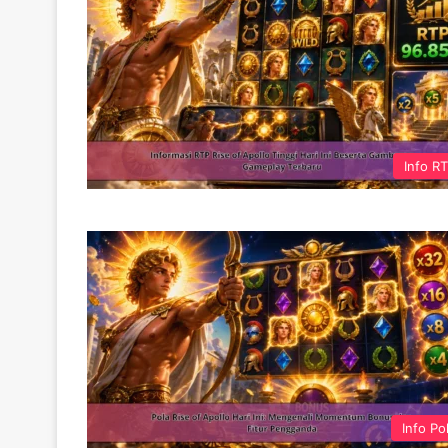
Info R
Info Po