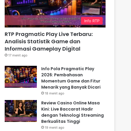
Info RTP
RTP Pragmatic Play Live Terbaru:
Analisis Statistik Game dan
Informasi Gameplay Digital
17 menit ago
Info Pola Pragmatic Play
2026: Pembahasan
Momentum Game dan Fitur
Menarik yang Banyak Dicari
18 menit ago
Review Casino Online Masa
Kini: Live Baccarat Hadir
dengan Teknologi Streaming
Berkualitas Tinggi
19 menit ago