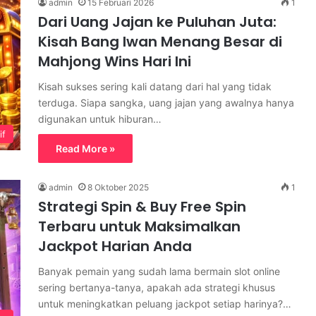
admin
15 Februari 2026
1
Dari Uang Jajan ke Puluhan Juta:
Kisah Bang Iwan Menang Besar di
Mahjong Wins Hari Ini
Kisah sukses sering kali datang dari hal yang tidak
terduga. Siapa sangka, uang jajan yang awalnya hanya
digunakan untuk hiburan…
if
Read More »
admin
8 Oktober 2025
1
Strategi Spin & Buy Free Spin
Terbaru untuk Maksimalkan
Jackpot Harian Anda
Banyak pemain yang sudah lama bermain slot online
sering bertanya-tanya, apakah ada strategi khusus
untuk meningkatkan peluang jackpot setiap harinya?…