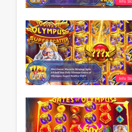
Info Sl
Info Sl