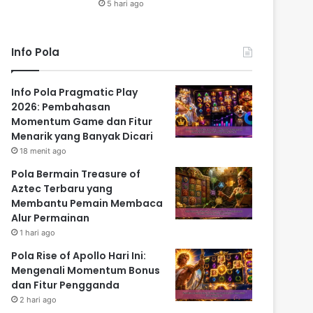
5 hari ago
Info Pola
Info Pola Pragmatic Play
2026: Pembahasan
Momentum Game dan Fitur
Menarik yang Banyak Dicari
18 menit ago
Pola Bermain Treasure of
Aztec Terbaru yang
Membantu Pemain Membaca
Alur Permainan
1 hari ago
Pola Rise of Apollo Hari Ini:
Mengenali Momentum Bonus
dan Fitur Pengganda
2 hari ago