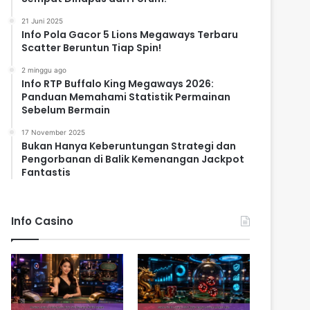
21 Juni 2025
Info Pola Gacor 5 Lions Megaways Terbaru
Scatter Beruntun Tiap Spin!
2 minggu ago
Info RTP Buffalo King Megaways 2026:
Panduan Memahami Statistik Permainan
Sebelum Bermain
17 November 2025
Bukan Hanya Keberuntungan Strategi dan
Pengorbanan di Balik Kemenangan Jackpot
Fantastis
Info Casino