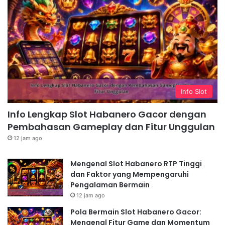
Info Slot
Info Lengkap Slot Habanero Gacor dengan
Pembahasan Gameplay dan Fitur Unggulan
12 jam ago
Mengenal Slot Habanero RTP Tinggi
dan Faktor yang Mempengaruhi
Pengalaman Bermain
12 jam ago
Pola Bermain Slot Habanero Gacor:
Mengenal Fitur Game dan Momentum