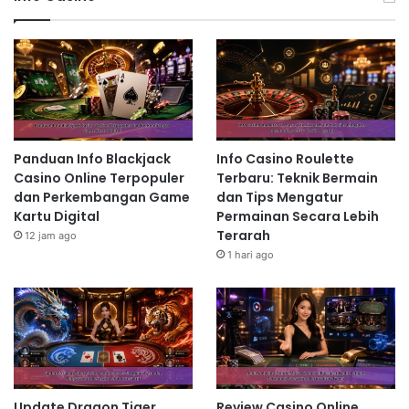
Panduan Info Blackjack
Info Casino Roulette
Casino Online Terpopuler
Terbaru: Teknik Bermain
dan Perkembangan Game
dan Tips Mengatur
Kartu Digital
Permainan Secara Lebih
Terarah
12 jam ago
1 hari ago
Update Dragon Tiger
Review Casino Online