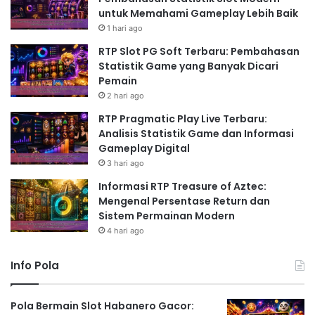
untuk Memahami Gameplay Lebih Baik
1 hari ago
RTP Slot PG Soft Terbaru: Pembahasan
Statistik Game yang Banyak Dicari
Pemain
2 hari ago
RTP Pragmatic Play Live Terbaru:
Analisis Statistik Game dan Informasi
Gameplay Digital
3 hari ago
Informasi RTP Treasure of Aztec:
Mengenal Persentase Return dan
Sistem Permainan Modern
4 hari ago
Info Pola
Pola Bermain Slot Habanero Gacor: