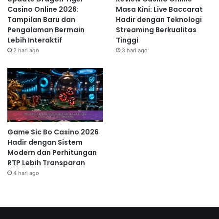
Casino Online 2026:
Masa Kini: Live Baccarat
Tampilan Baru dan
Hadir dengan Teknologi
Pengalaman Bermain
Streaming Berkualitas
Lebih Interaktif
Tinggi
2 hari ago
3 hari ago
Game Sic Bo Casino 2026
Hadir dengan Sistem
Modern dan Perhitungan
RTP Lebih Transparan
4 hari ago