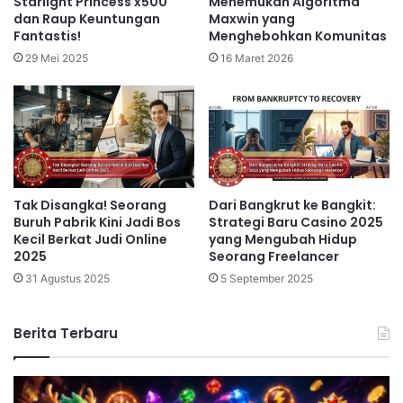
Starlight Princess x500
Menemukan Algoritma
dan Raup Keuntungan
Maxwin yang
Fantastis!
Menghebohkan Komunitas
29 Mei 2025
16 Maret 2026
Tak Disangka! Seorang
Dari Bangkrut ke Bangkit:
Buruh Pabrik Kini Jadi Bos
Strategi Baru Casino 2025
Kecil Berkat Judi Online
yang Mengubah Hidup
2025
Seorang Freelancer
31 Agustus 2025
5 September 2025
Berita Terbaru