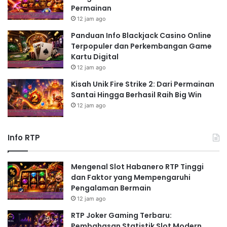
Permainan
12 jam ago
Panduan Info Blackjack Casino Online
Terpopuler dan Perkembangan Game
Kartu Digital
12 jam ago
Kisah Unik Fire Strike 2: Dari Permainan
Santai Hingga Berhasil Raih Big Win
12 jam ago
Info RTP
Mengenal Slot Habanero RTP Tinggi
dan Faktor yang Mempengaruhi
Pengalaman Bermain
12 jam ago
RTP Joker Gaming Terbaru:
Pembahasan Statistik Slot Modern