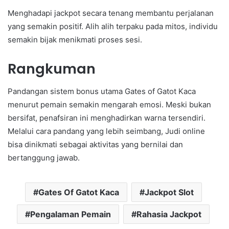
Menghadapi jackpot secara tenang membantu perjalanan
yang semakin positif. Alih alih terpaku pada mitos, individu
semakin bijak menikmati proses sesi.
Rangkuman
Pandangan sistem bonus utama Gates of Gatot Kaca
menurut pemain semakin mengarah emosi. Meski bukan
bersifat, penafsiran ini menghadirkan warna tersendiri.
Melalui cara pandang yang lebih seimbang, Judi online
bisa dinikmati sebagai aktivitas yang bernilai dan
bertanggung jawab.
Gates Of Gatot Kaca
Jackpot Slot
Pengalaman Pemain
Rahasia Jackpot