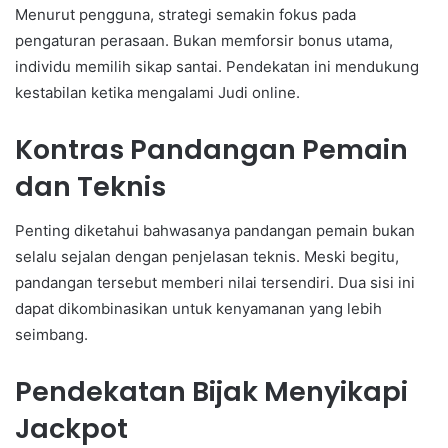
Menurut pengguna, strategi semakin fokus pada
pengaturan perasaan. Bukan memforsir bonus utama,
individu memilih sikap santai. Pendekatan ini mendukung
kestabilan ketika mengalami Judi online.
Kontras Pandangan Pemain
dan Teknis
Penting diketahui bahwasanya pandangan pemain bukan
selalu sejalan dengan penjelasan teknis. Meski begitu,
pandangan tersebut memberi nilai tersendiri. Dua sisi ini
dapat dikombinasikan untuk kenyamanan yang lebih
seimbang.
Pendekatan Bijak Menyikapi
Jackpot