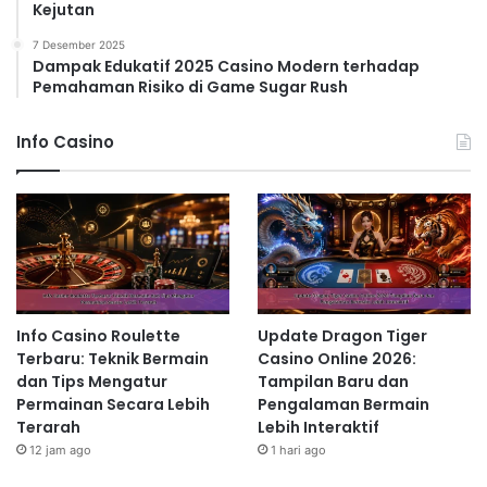
Kejutan
7 Desember 2025
Dampak Edukatif 2025 Casino Modern terhadap
Pemahaman Risiko di Game Sugar Rush
Info Casino
Info Casino Roulette
Update Dragon Tiger
Terbaru: Teknik Bermain
Casino Online 2026:
dan Tips Mengatur
Tampilan Baru dan
Permainan Secara Lebih
Pengalaman Bermain
Terarah
Lebih Interaktif
12 jam ago
1 hari ago