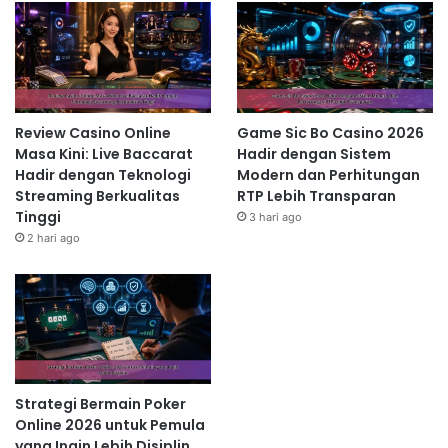
Review Casino Online
Game Sic Bo Casino 2026
Masa Kini: Live Baccarat
Hadir dengan Sistem
Hadir dengan Teknologi
Modern dan Perhitungan
Streaming Berkualitas
RTP Lebih Transparan
Tinggi
3 hari ago
2 hari ago
Strategi Bermain Poker
Online 2026 untuk Pemula
yang Ingin Lebih Disiplin