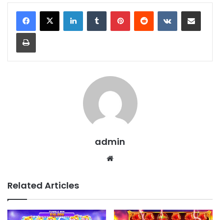
LinkedIn
Tumblr
Pinterest
Reddit
VKontakte
Share via Email
Print
admin
We
bsi
te
Related Articles