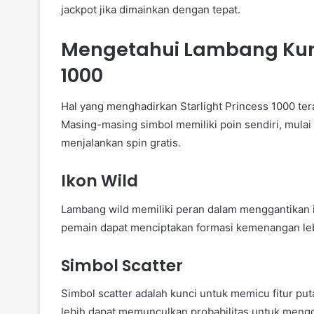
jackpot jika dimainkan dengan tepat.
Mengetahui Lambang Kunc
1000
Hal yang menghadirkan Starlight Princess 1000 ter
Masing-masing simbol memiliki poin sendiri, mulai
menjalankan spin gratis.
Ikon Wild
Lambang wild memiliki peran dalam menggantikan i
pemain dapat menciptakan formasi kemenangan le
Simbol Scatter
Simbol scatter adalah kunci untuk memicu fitur put
lebih dapat memunculkan probabilitas untuk mengg