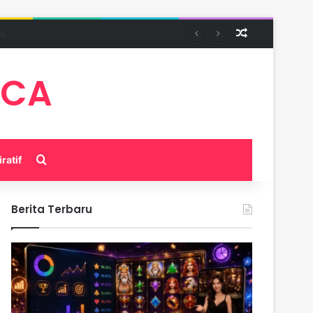
Random Arti
Banyak Dicari
ICA
Search for
ratif
Berita Terbaru