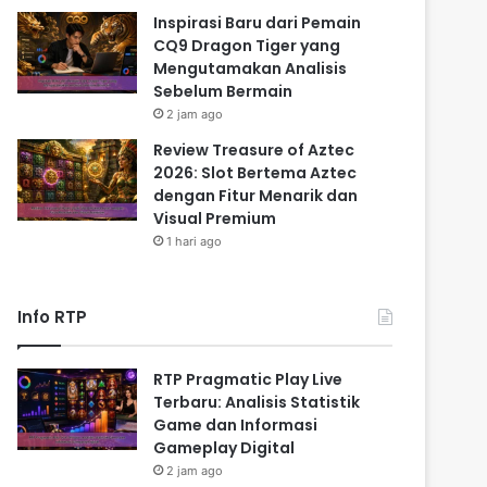
Inspirasi Baru dari Pemain
CQ9 Dragon Tiger yang
Mengutamakan Analisis
Sebelum Bermain
2 jam ago
Review Treasure of Aztec
2026: Slot Bertema Aztec
dengan Fitur Menarik dan
Visual Premium
1 hari ago
Info RTP
RTP Pragmatic Play Live
Terbaru: Analisis Statistik
Game dan Informasi
Gameplay Digital
2 jam ago