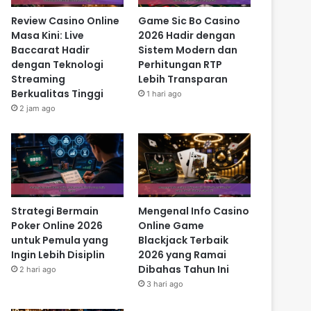
Review Casino Online
Game Sic Bo Casino
Masa Kini: Live
2026 Hadir dengan
Baccarat Hadir
Sistem Modern dan
dengan Teknologi
Perhitungan RTP
Streaming
Lebih Transparan
Berkualitas Tinggi
1 hari ago
2 jam ago
Strategi Bermain
Mengenal Info Casino
Poker Online 2026
Online Game
untuk Pemula yang
Blackjack Terbaik
Ingin Lebih Disiplin
2026 yang Ramai
Dibahas Tahun Ini
2 hari ago
3 hari ago