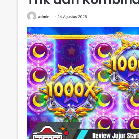
admin
14 Agustus 2025