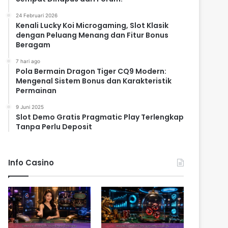
24 Februari 2026
Kenali Lucky Koi Microgaming, Slot Klasik
dengan Peluang Menang dan Fitur Bonus
Beragam
7 hari ago
Pola Bermain Dragon Tiger CQ9 Modern:
Mengenal Sistem Bonus dan Karakteristik
Permainan
9 Juni 2025
Slot Demo Gratis Pragmatic Play Terlengkap
Tanpa Perlu Deposit
Info Casino