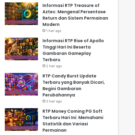
Informasi RTP Treasure of
Aztec: Mengenal Persentase
Return dan Sistem Permainan
Modern
1 hari ago
Informasi RTP Rise of Apollo
Tinggi Hari Ini Beserta
Gambaran Gameplay
Terbaru
2 hari ago
RTP Candy Burst Update
Terbaru yang Banyak Dicari,
Begini Gambaran
Perubahannya
3 hari ago
RTP Money Coming PG Soft
Terbaru Hari Ini: Memahami
Statistik dan Variasi
Permainan