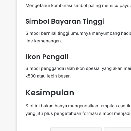
Mengetahui kombinasi simbol paling memicu payout fa
Simbol Bayaran Tinggi
Simbol bernilai tinggi umumnya menyumbang hadiah 
line kemenangan.
Ikon Pengali
Simbol pengganda ialah ikon spesial yang akan 
x500 atau lebih besar.
Kesimpulan
Slot ini bukan hanya mengandalkan tampilan cantik 
yang jitu plus pengetahuan formasi simbol menja