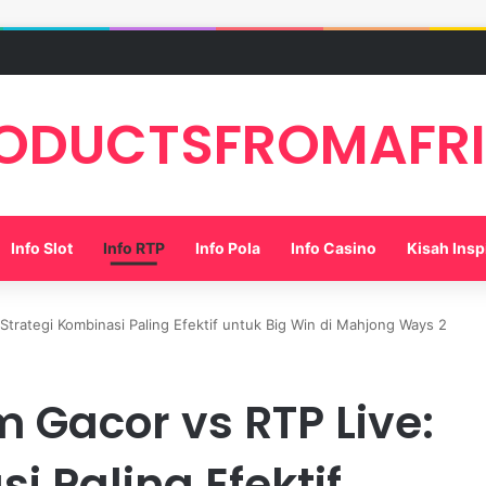
oft Terbaru: Pembahasan Statistik Game yang Banyak Dicari Pemain
ODUCTSFROMAFR
Info Slot
Info RTP
Info Pola
Info Casino
Kisah Inspi
Strategi Kombinasi Paling Efektif untuk Big Win di Mahjong Ways 2
 Gacor vs RTP Live:
i Paling Efektif