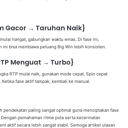
am Gacor → Taruhan Naik}
mulai hangat, gabungkan waktu emas. Di fase ini,
 ini bisa membawa peluang Big Win lebih konsisten.
 RTP Menguat → Turbo}
angka RTP mulai naik, gunakan mode cepat. Spin cepat
Ketika fase aktif tampak, kembali ke manual.
 pendekatan paling sangat optimal guna menciptakan fase
e. Dengan pemahaman ritme pola serta kecermatan
 aktif secara lebih sangat stabil. Semoga artikel ulasan