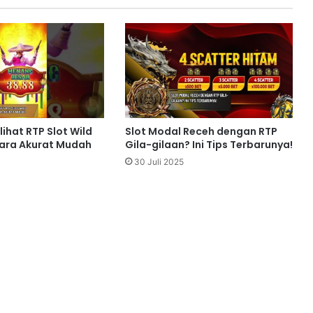
ihat RTP Slot Wild
Slot Modal Receh dengan RTP
ara Akurat Mudah
Gila-gilaan? Ini Tips Terbarunya!
30 Juli 2025