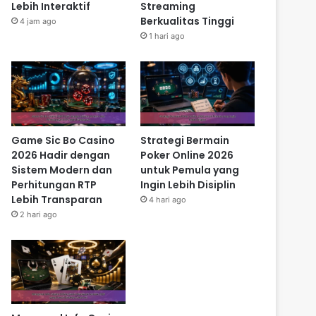
Lebih Interaktif
Streaming
Berkualitas Tinggi
4 jam ago
1 hari ago
Game Sic Bo Casino
Strategi Bermain
2026 Hadir dengan
Poker Online 2026
Sistem Modern dan
untuk Pemula yang
Perhitungan RTP
Ingin Lebih Disiplin
Lebih Transparan
4 hari ago
2 hari ago