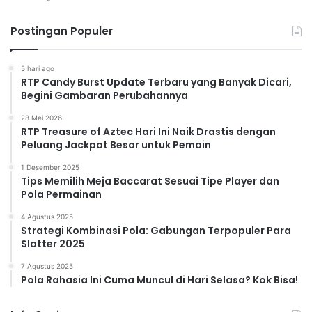
Postingan Populer
5 hari ago
RTP Candy Burst Update Terbaru yang Banyak Dicari,
Begini Gambaran Perubahannya
28 Mei 2026
RTP Treasure of Aztec Hari Ini Naik Drastis dengan
Peluang Jackpot Besar untuk Pemain
1 Desember 2025
Tips Memilih Meja Baccarat Sesuai Tipe Player dan
Pola Permainan
4 Agustus 2025
Strategi Kombinasi Pola: Gabungan Terpopuler Para
Slotter 2025
7 Agustus 2025
Pola Rahasia Ini Cuma Muncul di Hari Selasa? Kok Bisa!