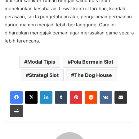
alur slot karakter rumah dengan saldo tipis lebih
menekankan kesabaran. Lewat kontrol taruhan, kendali
perasaan, serta pengetahuan alur, pengalaman permainan
daring mampu menjadi lebih bertanggung. Cara ini
diharapkan mengajak pemain agar merasakan game secara
lebih terencana.
Modal Tipis
Pola Bermain Slot
Strategi Slot
The Dog House
LinkedIn
Tumblr
Pinterest
Reddit
VKontakte
Share via Email
Print