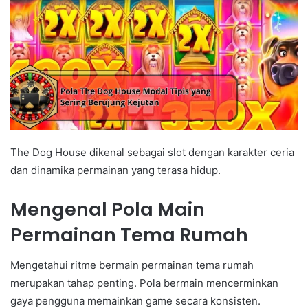
The Dog House dikenal sebagai slot dengan karakter ceria
dan dinamika permainan yang terasa hidup.
Mengenal Pola Main
Permainan Tema Rumah
Mengetahui ritme bermain permainan tema rumah
merupakan tahap penting. Pola bermain mencerminkan
gaya pengguna memainkan game secara konsisten.