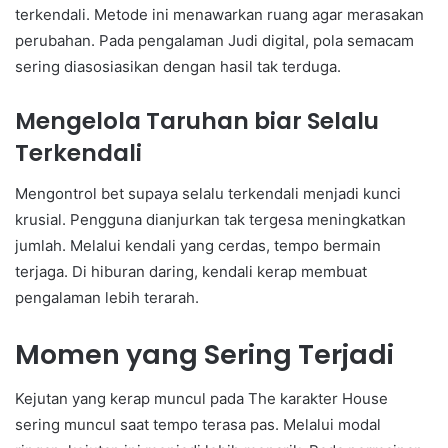
terkendali. Metode ini menawarkan ruang agar merasakan
perubahan. Pada pengalaman Judi digital, pola semacam
sering diasosiasikan dengan hasil tak terduga.
Mengelola Taruhan biar Selalu
Terkendali
Mengontrol bet supaya selalu terkendali menjadi kunci
krusial. Pengguna dianjurkan tak tergesa meningkatkan
jumlah. Melalui kendali yang cerdas, tempo bermain
terjaga. Di hiburan daring, kendali kerap membuat
pengalaman lebih terarah.
Momen yang Sering Terjadi
Kejutan yang kerap muncul pada The karakter House
sering muncul saat tempo terasa pas. Melalui modal