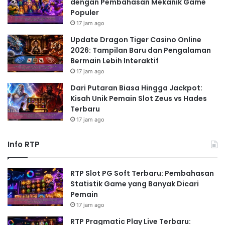
dengan Pembahasan Mekanik Game
Populer
17 jam ago
Update Dragon Tiger Casino Online
2026: Tampilan Baru dan Pengalaman
Bermain Lebih Interaktif
17 jam ago
Dari Putaran Biasa Hingga Jackpot:
Kisah Unik Pemain Slot Zeus vs Hades
Terbaru
17 jam ago
Info RTP
RTP Slot PG Soft Terbaru: Pembahasan
Statistik Game yang Banyak Dicari
Pemain
17 jam ago
RTP Pragmatic Play Live Terbaru: