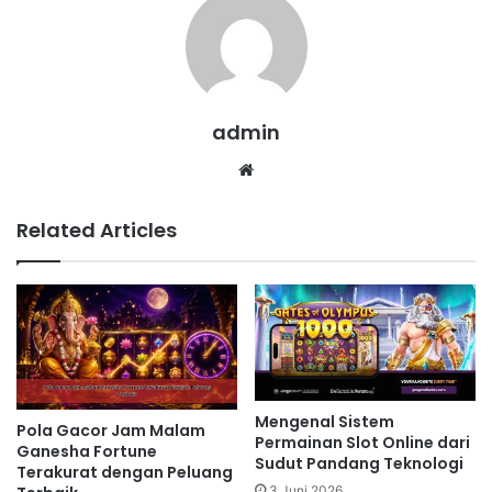
admin
We
bsi
te
Related Articles
Mengenal Sistem
Pola Gacor Jam Malam
Permainan Slot Online dari
Ganesha Fortune
Sudut Pandang Teknologi
Terakurat dengan Peluang
3 Juni 2026