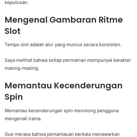
keputusan.
Mengenal Gambaran Ritme
Slot
Tempo slot adalah alur yang muncul secara konsisten.
Saya melihat bahwa setiap permainan mempunyai karakter
masing-masing.
Memantau Kecenderungan
Spin
Memantau kecenderungan spin menolong pengguna
mengenali irama.
Gue merasa bahwa pemantauan berkala menawarkan