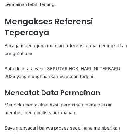
permainan lebih tenang.
Mengakses Referensi
Tepercaya
Beragam pengguna mencari referensi guna meningkatkan
pengetahuan.
Satu di antara yakni SEPUTAR HOKI HARI INI TERBARU
2025 yang menghadirkan wawasan terkini.
Mencatat Data Permainan
Mendokumentasikan hasil permainan memudahkan
member menganalisis perubahan.
Saya menyadari bahwa proses sederhana memberikan