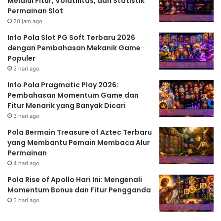
Melalui Fitur, Volatilitas, dan Statistik
Permainan Slot
20 jam ago
Info Pola Slot PG Soft Terbaru 2026
dengan Pembahasan Mekanik Game
Populer
2 hari ago
Info Pola Pragmatic Play 2026:
Pembahasan Momentum Game dan
Fitur Menarik yang Banyak Dicari
3 hari ago
Pola Bermain Treasure of Aztec Terbaru
yang Membantu Pemain Membaca Alur
Permainan
4 hari ago
Pola Rise of Apollo Hari Ini: Mengenali
Momentum Bonus dan Fitur Pengganda
5 hari ago