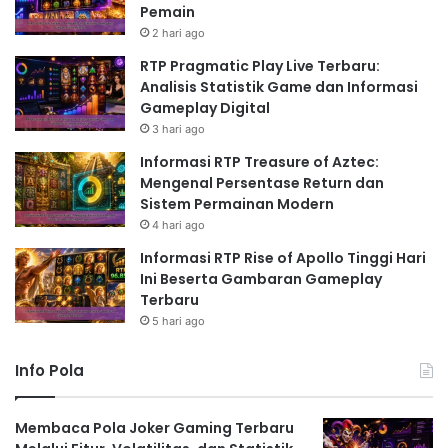
Pemain
2 hari ago
RTP Pragmatic Play Live Terbaru:
Analisis Statistik Game dan Informasi
Gameplay Digital
3 hari ago
Informasi RTP Treasure of Aztec:
Mengenal Persentase Return dan
Sistem Permainan Modern
4 hari ago
Informasi RTP Rise of Apollo Tinggi Hari
Ini Beserta Gambaran Gameplay
Terbaru
5 hari ago
Info Pola
Membaca Pola Joker Gaming Terbaru