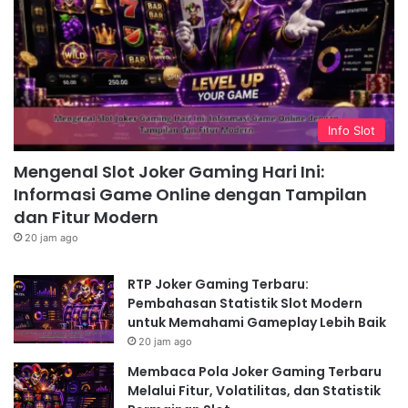
Info Slot
Mengenal Slot Joker Gaming Hari Ini:
Informasi Game Online dengan Tampilan
dan Fitur Modern
20 jam ago
RTP Joker Gaming Terbaru:
Pembahasan Statistik Slot Modern
untuk Memahami Gameplay Lebih Baik
20 jam ago
Membaca Pola Joker Gaming Terbaru
Melalui Fitur, Volatilitas, dan Statistik