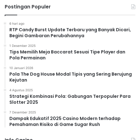
Postingan Populer
6 hari ago
RTP Candy Burst Update Terbaru yang Banyak Dicari,
Begini Gambaran Perubahannya
1 Desember 2025
Tips Memilih Meja Baccarat Sesuai Tipe Player dan
Pola Permainan
10 Januari 2026
Pola The Dog House Modal Tipis yang Sering Berujung
Kejutan
4 Agustus 2025
Strategi Kombinasi Pola: Gabungan Terpopuler Para
Slotter 2025
7 Desember 2025
Dampak Edukatif 2025 Casino Modern terhadap
Pemahaman Risiko di Game Sugar Rush