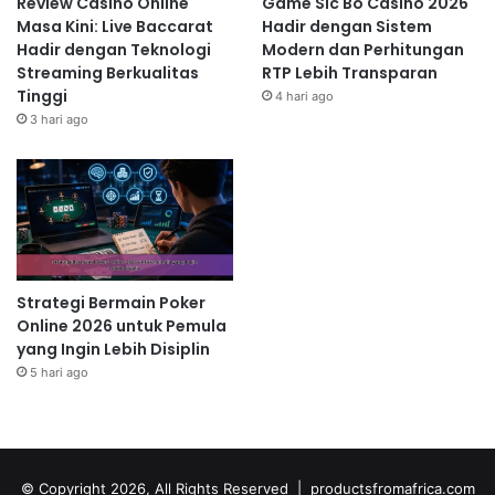
Review Casino Online
Game Sic Bo Casino 2026
Masa Kini: Live Baccarat
Hadir dengan Sistem
Hadir dengan Teknologi
Modern dan Perhitungan
Streaming Berkualitas
RTP Lebih Transparan
Tinggi
4 hari ago
3 hari ago
Strategi Bermain Poker
Online 2026 untuk Pemula
yang Ingin Lebih Disiplin
5 hari ago
© Copyright 2026, All Rights Reserved | productsfromafrica.com