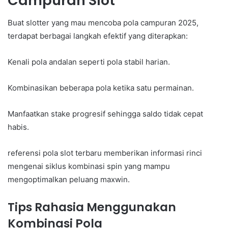
Campuran Slot
Buat slotter yang mau mencoba pola campuran 2025,
terdapat berbagai langkah efektif yang diterapkan:
Kenali pola andalan seperti pola stabil harian.
Kombinasikan beberapa pola ketika satu permainan.
Manfaatkan stake progresif sehingga saldo tidak cepat
habis.
referensi pola slot terbaru memberikan informasi rinci
mengenai siklus kombinasi spin yang mampu
mengoptimalkan peluang maxwin.
Tips Rahasia Menggunakan
Kombinasi Pola