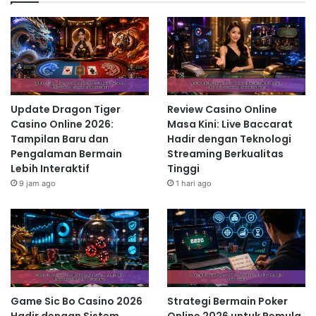
Update Dragon Tiger
Review Casino Online
Casino Online 2026:
Masa Kini: Live Baccarat
Tampilan Baru dan
Hadir dengan Teknologi
Pengalaman Bermain
Streaming Berkualitas
Lebih Interaktif
Tinggi
9 jam ago
1 hari ago
Game Sic Bo Casino 2026
Strategi Bermain Poker
Hadir dengan Sistem
Online 2026 untuk Pemula