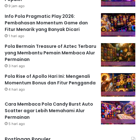
9 jam ago
Info Pola Pragmatic Play 2026:
Pembahasan Momentum Game dan
Fitur Menarik yang Banyak Dicari
1 hari ago
Pola Bermain Treasure of Aztec Terbaru
yang Membantu Pemain Membaca Alur
Permainan
3 hari ago
Pola Rise of Apollo Hari Ini: Mengenali
Momentum Bonus dan Fitur Pengganda
4 hari ago
Cara Membaca Pola Candy Burst Auto
Scatter agar Lebih Memahami Alur
Permainan
5 hari ago
Postingan Populer