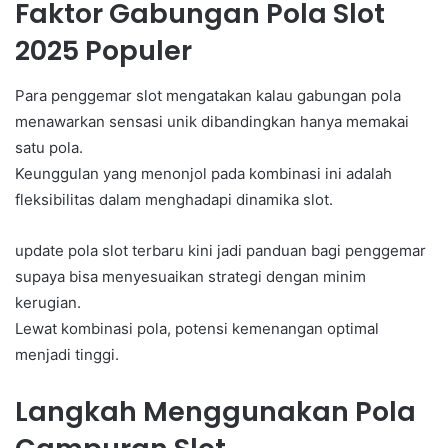
Faktor Gabungan Pola Slot
2025 Populer
Para penggemar slot mengatakan kalau gabungan pola
menawarkan sensasi unik dibandingkan hanya memakai
satu pola.
Keunggulan yang menonjol pada kombinasi ini adalah
fleksibilitas dalam menghadapi dinamika slot.
update pola slot terbaru kini jadi panduan bagi penggemar
supaya bisa menyesuaikan strategi dengan minim
kerugian.
Lewat kombinasi pola, potensi kemenangan optimal
menjadi tinggi.
Langkah Menggunakan Pola