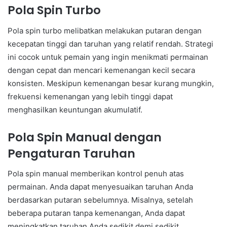
Pola Spin Turbo
Pola spin turbo melibatkan melakukan putaran dengan
kecepatan tinggi dan taruhan yang relatif rendah. Strategi
ini cocok untuk pemain yang ingin menikmati permainan
dengan cepat dan mencari kemenangan kecil secara
konsisten. Meskipun kemenangan besar kurang mungkin,
frekuensi kemenangan yang lebih tinggi dapat
menghasilkan keuntungan akumulatif.
Pola Spin Manual dengan
Pengaturan Taruhan
Pola spin manual memberikan kontrol penuh atas
permainan. Anda dapat menyesuaikan taruhan Anda
berdasarkan putaran sebelumnya. Misalnya, setelah
beberapa putaran tanpa kemenangan, Anda dapat
meningkatkan taruhan Anda sedikit demi sedikit.