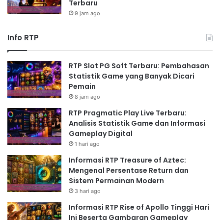
Terbaru
9 jam ago
Info RTP
RTP Slot PG Soft Terbaru: Pembahasan
Statistik Game yang Banyak Dicari
Pemain
8 jam ago
RTP Pragmatic Play Live Terbaru:
Analisis Statistik Game dan Informasi
Gameplay Digital
1 hari ago
Informasi RTP Treasure of Aztec:
Mengenal Persentase Return dan
Sistem Permainan Modern
3 hari ago
Informasi RTP Rise of Apollo Tinggi Hari
Ini Beserta Gambaran Gameplay