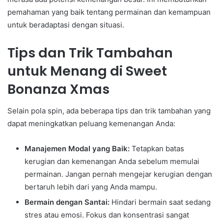
pemahaman yang baik tentang permainan dan kemampuan
untuk beradaptasi dengan situasi.
Tips dan Trik Tambahan
untuk Menang di Sweet
Bonanza Xmas
Selain pola spin, ada beberapa tips dan trik tambahan yang
dapat meningkatkan peluang kemenangan Anda:
Manajemen Modal yang Baik:
Tetapkan batas
kerugian dan kemenangan Anda sebelum memulai
permainan. Jangan pernah mengejar kerugian dengan
bertaruh lebih dari yang Anda mampu.
Bermain dengan Santai:
Hindari bermain saat sedang
stres atau emosi. Fokus dan konsentrasi sangat