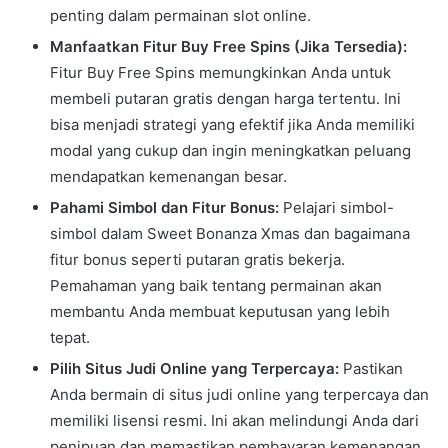
penting dalam permainan slot online.
Manfaatkan Fitur Buy Free Spins (Jika Tersedia):
Fitur Buy Free Spins memungkinkan Anda untuk
membeli putaran gratis dengan harga tertentu. Ini
bisa menjadi strategi yang efektif jika Anda memiliki
modal yang cukup dan ingin meningkatkan peluang
mendapatkan kemenangan besar.
Pahami Simbol dan Fitur Bonus:
Pelajari simbol-
simbol dalam Sweet Bonanza Xmas dan bagaimana
fitur bonus seperti putaran gratis bekerja.
Pemahaman yang baik tentang permainan akan
membantu Anda membuat keputusan yang lebih
tepat.
Pilih Situs Judi Online yang Terpercaya:
Pastikan
Anda bermain di situs judi online yang terpercaya dan
memiliki lisensi resmi. Ini akan melindungi Anda dari
penipuan dan memastikan pembayaran kemenangan