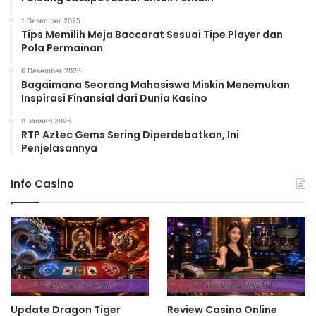
1 Desember 2025
Tips Memilih Meja Baccarat Sesuai Tipe Player dan
Pola Permainan
6 Desember 2025
Bagaimana Seorang Mahasiswa Miskin Menemukan
Inspirasi Finansial dari Dunia Kasino
9 Januari 2026
RTP Aztec Gems Sering Diperdebatkan, Ini
Penjelasannya
Info Casino
Update Dragon Tiger
Review Casino Online