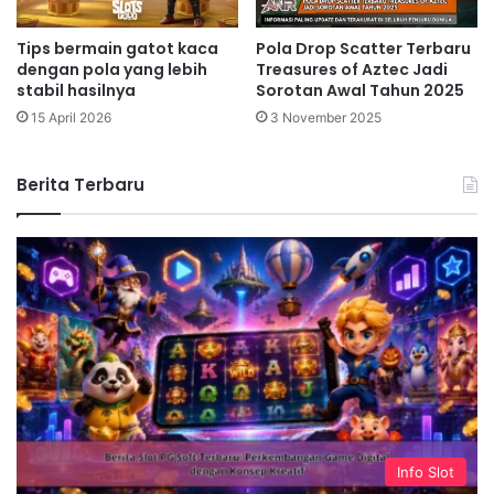
Tips bermain gatot kaca
Pola Drop Scatter Terbaru
dengan pola yang lebih
Treasures of Aztec Jadi
stabil hasilnya
Sorotan Awal Tahun 2025
15 April 2026
3 November 2025
Berita Terbaru
Info Slot