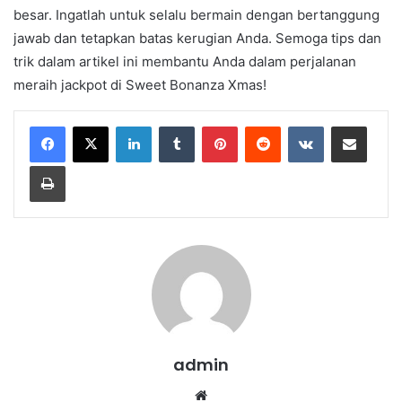
besar. Ingatlah untuk selalu bermain dengan bertanggung
jawab dan tetapkan batas kerugian Anda. Semoga tips dan
trik dalam artikel ini membantu Anda dalam perjalanan
meraih jackpot di Sweet Bonanza Xmas!
LinkedIn
Tumblr
Pinterest
Reddit
VKontakte
Share via Email
Print
admin
We