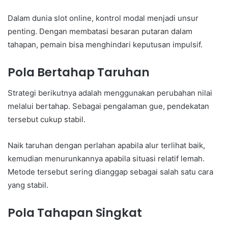
Dalam dunia slot online, kontrol modal menjadi unsur
penting. Dengan membatasi besaran putaran dalam
tahapan, pemain bisa menghindari keputusan impulsif.
Pola Bertahap Taruhan
Strategi berikutnya adalah menggunakan perubahan nilai
melalui bertahap. Sebagai pengalaman gue, pendekatan
tersebut cukup stabil.
Naik taruhan dengan perlahan apabila alur terlihat baik,
kemudian menurunkannya apabila situasi relatif lemah.
Metode tersebut sering dianggap sebagai salah satu cara
yang stabil.
Pola Tahapan Singkat