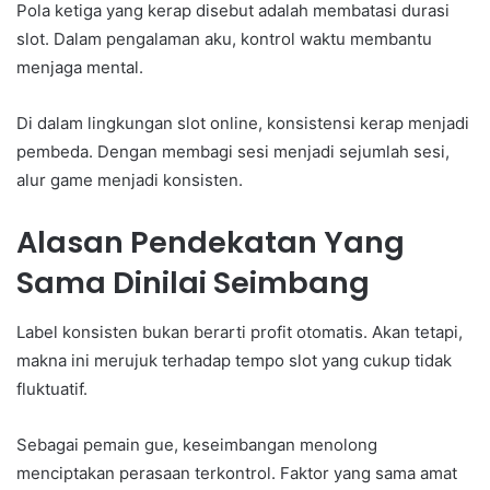
Pola ketiga yang kerap disebut adalah membatasi durasi
slot. Dalam pengalaman aku, kontrol waktu membantu
menjaga mental.
Di dalam lingkungan slot online, konsistensi kerap menjadi
pembeda. Dengan membagi sesi menjadi sejumlah sesi,
alur game menjadi konsisten.
Alasan Pendekatan Yang
Sama Dinilai Seimbang
Label konsisten bukan berarti profit otomatis. Akan tetapi,
makna ini merujuk terhadap tempo slot yang cukup tidak
fluktuatif.
Sebagai pemain gue, keseimbangan menolong
menciptakan perasaan terkontrol. Faktor yang sama amat