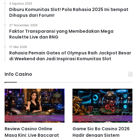
3 Agustus 2025
Diburu Komunitas Slot! Pola Rahasia 2025 Ini Sempat
Dihapus dari Forum!
27 November 2025
Faktor Transparansi yang Membedakan Mega
Roulette Live dan RNG
17 Mei 2026
Rahasia Pemain Gates of Olympus Raih Jackpot Besar
di Weekend dan Jadi Inspirasi Komunitas Slot
Info Casino
Review Casino Online
Game Sic Bo Casino 2026
Masa Kini: Live Baccarat
Hadir dengan Sistem