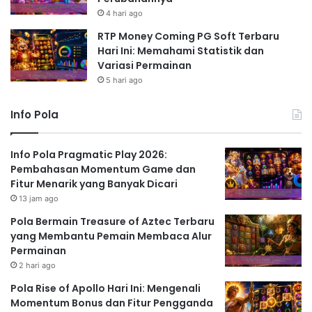
4 hari ago
RTP Money Coming PG Soft Terbaru
Hari Ini: Memahami Statistik dan
Variasi Permainan
5 hari ago
Info Pola
Info Pola Pragmatic Play 2026:
Pembahasan Momentum Game dan
Fitur Menarik yang Banyak Dicari
13 jam ago
Pola Bermain Treasure of Aztec Terbaru
yang Membantu Pemain Membaca Alur
Permainan
2 hari ago
Pola Rise of Apollo Hari Ini: Mengenali
Momentum Bonus dan Fitur Pengganda