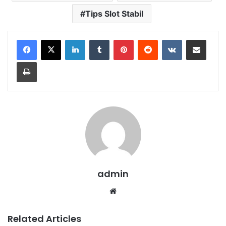
Tips Slot Stabil
LinkedIn
Tumblr
Pinterest
Reddit
VKontakte
Share via Email
Print
admin
We
bsi
te
Related Articles