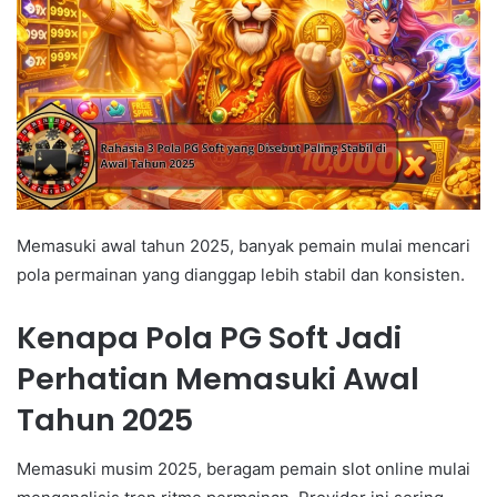
Memasuki awal tahun 2025, banyak pemain mulai mencari
pola permainan yang dianggap lebih stabil dan konsisten.
Kenapa Pola PG Soft Jadi
Perhatian Memasuki Awal
Tahun 2025
Memasuki musim 2025, beragam pemain slot online mulai