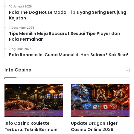
10 Januari 2026
Pola The Dog House Modal Tipis yang Sering Berujung
Kejutan
1 Desember 2025
Tips Memilih Meja Baccarat Sesuai Tipe Player dan
Pola Permainan
7 Agustus 2025
Pola Rahasia Ini Cuma Muncul di Hari Selasa? Kok Bisa!
Info Casino
Info Casino Roulette
Update Dragon Tiger
Terbaru: Teknik Bermain
Casino Online 2026: