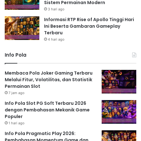
Sistem Permainan Modern
3 hari ago
Informasi RTP Rise of Apollo Tinggi Hari
Ini Beserta Gambaran Gameplay
Terbaru
4 hari ago
Info Pola
Membaca Pola Joker Gaming Terbaru
Melalui Fitur, Volatilitas, dan Statistik
Permainan Slot
7 jam ago
Info Pola Slot PG Soft Terbaru 2026
dengan Pembahasan Mekanik Game
Populer
1 hari ago
Info Pola Pragmatic Play 2026:
Pembahasan Momentum Game dan