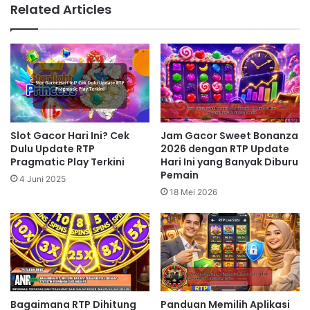
te
Related Articles
Slot Gacor Hari Ini? Cek
Jam Gacor Sweet Bonanza
Dulu Update RTP
2026 dengan RTP Update
Pragmatic Play Terkini
Hari Ini yang Banyak Diburu
Pemain
4 Juni 2025
18 Mei 2026
Bagaimana RTP Dihitung
Panduan Memilih Aplikasi