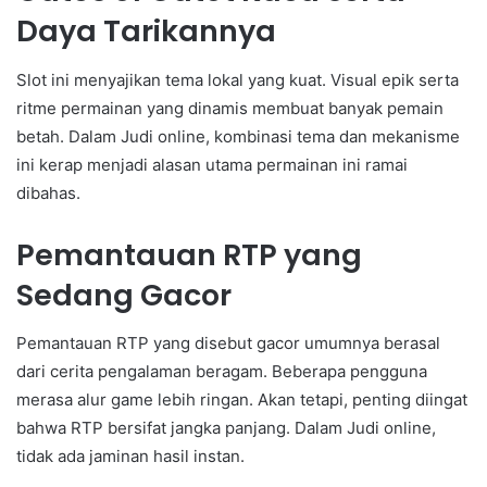
Daya Tarikannya
Slot ini menyajikan tema lokal yang kuat. Visual epik serta
ritme permainan yang dinamis membuat banyak pemain
betah. Dalam Judi online, kombinasi tema dan mekanisme
ini kerap menjadi alasan utama permainan ini ramai
dibahas.
Pemantauan RTP yang
Sedang Gacor
Pemantauan RTP yang disebut gacor umumnya berasal
dari cerita pengalaman beragam. Beberapa pengguna
merasa alur game lebih ringan. Akan tetapi, penting diingat
bahwa RTP bersifat jangka panjang. Dalam Judi online,
tidak ada jaminan hasil instan.