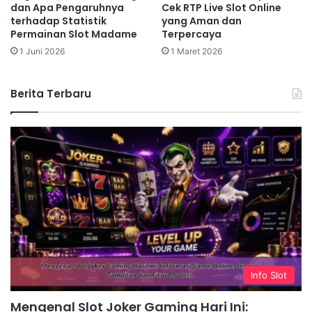
dan Apa Pengaruhnya
Cek RTP Live Slot Online
terhadap Statistik
yang Aman dan
Permainan Slot Madame
Terpercaya
1 Juni 2026
1 Maret 2026
Berita Terbaru
Info Slot
Mengenal Slot Joker Gaming Hari Ini: