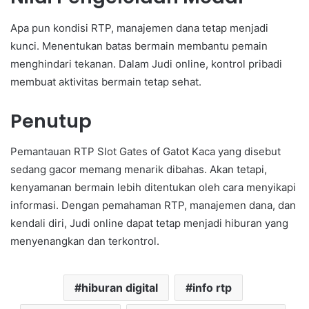
Apa pun kondisi RTP, manajemen dana tetap menjadi
kunci. Menentukan batas bermain membantu pemain
menghindari tekanan. Dalam Judi online, kontrol pribadi
membuat aktivitas bermain tetap sehat.
Penutup
Pemantauan RTP Slot Gates of Gatot Kaca yang disebut
sedang gacor memang menarik dibahas. Akan tetapi,
kenyamanan bermain lebih ditentukan oleh cara menyikapi
informasi. Dengan pemahaman RTP, manajemen dana, dan
kendali diri, Judi online dapat tetap menjadi hiburan yang
menyenangkan dan terkontrol.
hiburan digital
info rtp