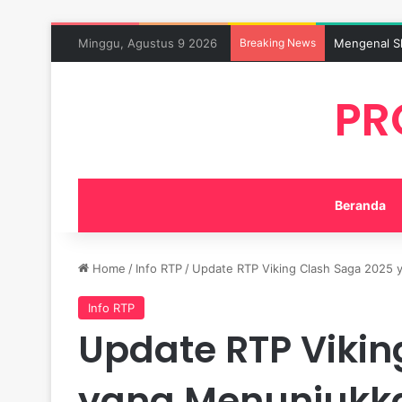
Minggu, Agustus 9 2026
Breaking News
RTP Joker G
PR
Beranda
Home
/
Info RTP
/
Update RTP Viking Clash Saga 2025 y
Info RTP
Update RTP Vikin
yang Menunjukka