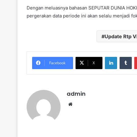
Dengan meluasnya bahasan SEPUTAR DUNIA HOKI 
pergerakan data periode ini akan selalu menjadi fo
Update Rtp V
LinkedIn
Tumblr
Facebook
X
admin
We
bsi
te