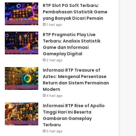
RTP Slot PG Soft Terbaru:
Pembahasan Statistik Game
yang Banyak Dicari Pemain
1 hari ago
RTP Pragmatic Play Live
Terbaru: Analisis Statistik
Game dan Informasi
Gameplay Digital
2 hari ago
Informasi RTP Treasure of
Aztec: Mengenal Persentase
Return dan Sistem Permainan
Modern
4 hari ago
Informasi RTP Rise of Apollo
Tinggi Hari Ini Beserta
Gambaran Gameplay
Terbaru
5 hari ago