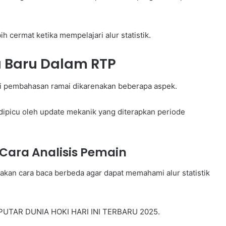
cermat ketika mempelajari alur statistik.
a Baru Dalam RTP
i pembahasan ramai dikarenakan beberapa aspek.
 dipicu oleh update mekanik yang diterapkan periode
Cara Analisis Pemain
an cara baca berbeda agar dapat memahami alur statistik
s SEPUTAR DUNIA HOKI HARI INI TERBARU 2025.