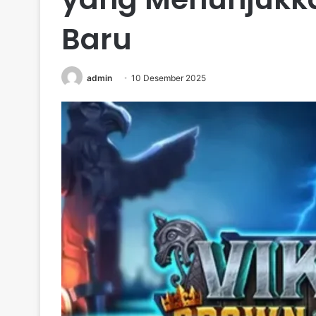
Baru
admin
10 Desember 2025