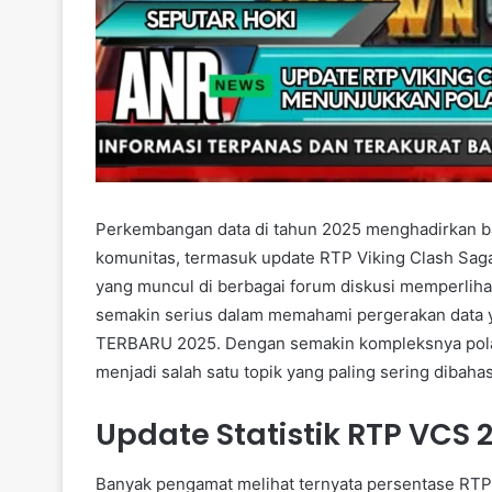
Perkembangan data di tahun 2025 menghadirkan b
komunitas, termasuk update RTP Viking Clash Saga 
yang muncul di berbagai forum diskusi memperlih
semakin serius dalam memahami pergerakan data 
TERBARU 2025. Dengan semakin kompleksnya pola p
menjadi salah satu topik yang paling sering dibahas
Update Statistik RTP VCS 
Banyak pengamat melihat ternyata persentase RTP