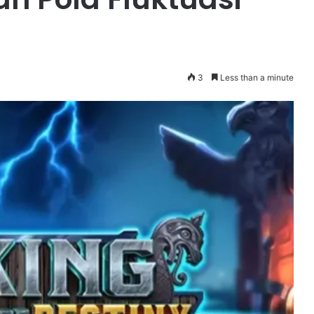
3
Less than a minute