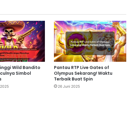
inggi Wild Bandito
Pantau RTP Live Gates of
culnya Simbol
Olympus Sekarang! Waktu
s
Terbaik Buat Spin
 2025
26 Juni 2025