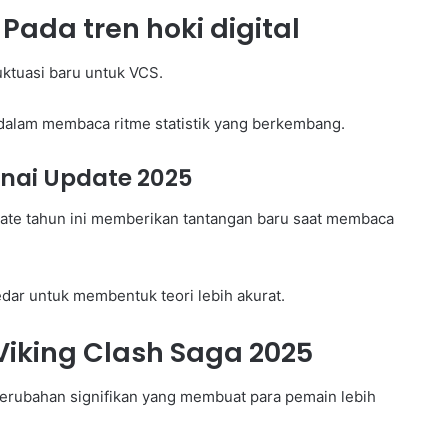
 Pada tren hoki digital
uktuasi baru untuk VCS.
alam membaca ritme statistik yang berkembang.
ai Update 2025
ate tahun ini memberikan tantangan baru saat membaca
edar untuk membentuk teori lebih akurat.
iking Clash Saga 2025
erubahan signifikan yang membuat para pemain lebih