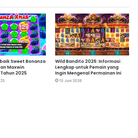
erbaik Sweet Bonanza
Wild Bandito 2026: Informasi
an Maxwin
Lengkap untuk Pemain yang
 Tahun 2025
Ingin Mengenal Permainan Ini
025
10 Juni 2026