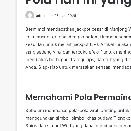
admin
23 Juni 2025
Bermimpi mendapatkan jackpot besar di Mahjong Wa
ini memang terkenal dengan potensi kemenangan
kesulitan untuk meraih jackpot (JP). Artikel ini
yang sedang viral dan terbukti efektif untuk men
membahas berbagai strategi, tips, dan trik yang
Anda. Siap-siap untuk merasakan sensasi mendapat
Memahami Pola Permain
Sebelum membahas pola-pola viral, penting untu
menggunakan simbol-simbol khas budaya Tiongkok d
Spins dan simbol Wild yang dapat memicu kemenan