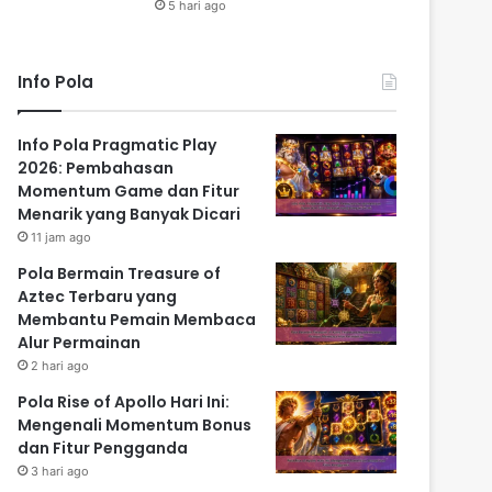
5 hari ago
Info Pola
Info Pola Pragmatic Play
2026: Pembahasan
Momentum Game dan Fitur
Menarik yang Banyak Dicari
11 jam ago
Pola Bermain Treasure of
Aztec Terbaru yang
Membantu Pemain Membaca
Alur Permainan
2 hari ago
Pola Rise of Apollo Hari Ini:
Mengenali Momentum Bonus
dan Fitur Pengganda
3 hari ago