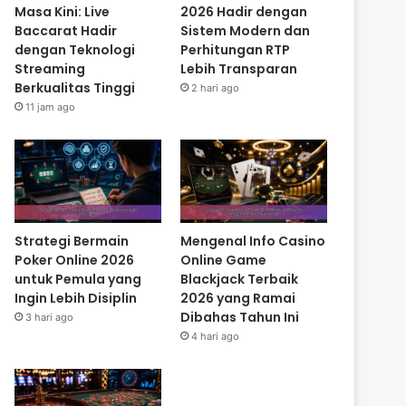
Masa Kini: Live
2026 Hadir dengan
Baccarat Hadir
Sistem Modern dan
dengan Teknologi
Perhitungan RTP
Streaming
Lebih Transparan
Berkualitas Tinggi
2 hari ago
11 jam ago
Strategi Bermain
Mengenal Info Casino
Poker Online 2026
Online Game
untuk Pemula yang
Blackjack Terbaik
Ingin Lebih Disiplin
2026 yang Ramai
Dibahas Tahun Ini
3 hari ago
4 hari ago