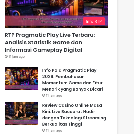
Info RTP
RTP Pragmatic Play Live Terbaru:
Analisis Statistik Game dan
Informasi Gameplay Digital
11 jam ago
Info Pola Pragmatic Play
2026: Pembahasan
Momentum Game dan Fitur
Menarik yang Banyak Dicari
11 jam ago
Review Casino Online Masa
Kini: Live Baccarat Hadir
dengan Teknologi Streaming
Berkualitas Tinggi
11 jam ago