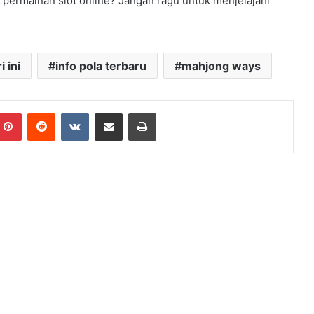
r permainan slot online? Jangan ragu untuk menjelajahi
i ini
info pola terbaru
mahjong ways
Pinterest
Reddit
VKontakte
Share via Email
Print