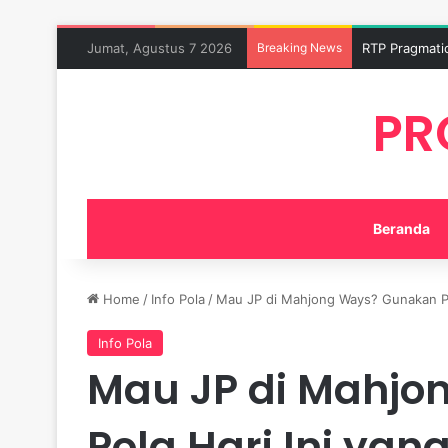
Jumat, Agustus 7 2026
Breaking News
Info Pola Pr
PR
Beranda
Home
/
Info Pola
/
Mau JP di Mahjong Ways? Gunakan Pola
Info Pola
Mau JP di Mahjo
Pola Hari Ini yang