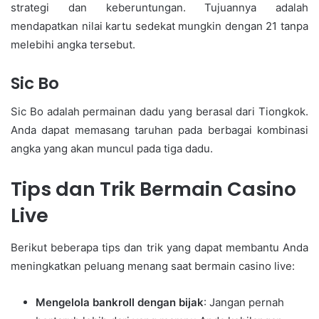
strategi dan keberuntungan. Tujuannya adalah
mendapatkan nilai kartu sedekat mungkin dengan 21 tanpa
melebihi angka tersebut.
Sic Bo
Sic Bo adalah permainan dadu yang berasal dari Tiongkok.
Anda dapat memasang taruhan pada berbagai kombinasi
angka yang akan muncul pada tiga dadu.
Tips dan Trik Bermain Casino
Live
Berikut beberapa tips dan trik yang dapat membantu Anda
meningkatkan peluang menang saat bermain casino live:
Mengelola bankroll dengan bijak
: Jangan pernah