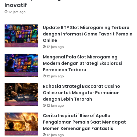
Inovatif
12 jam ago
Update RTP Slot Microgaming Terbaru
dengan Informasi Game Favorit Pemain
Online
12 jam ago
Mengenal Pola Slot Microgaming
Modern dengan Strategi Eksplorasi
Permainan Terbaru
12 jam ago
Rahasia Strategi Baccarat Casino
Online untuk Mengatur Permainan
dengan Lebih Terarah
12 jam ago
Cerita Inspiratif Rise of Apollo:
Pengalaman Pemain Saat Mendapat
Momen Kemenangan Fantastis
12 jam ago