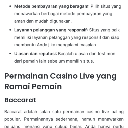
Metode pembayaran yang beragam
: Pilih situs yang
menawarkan berbagai metode pembayaran yang
aman dan mudah digunakan.
Layanan pelanggan yang responsif
: Situs yang baik
memiliki layanan pelanggan yang responsif dan siap
membantu Anda jika mengalami masalah.
Ulasan dan reputasi
: Bacalah ulasan dan testimoni
dari pemain lain sebelum memilih situs.
Permainan Casino Live yang
Ramai Pemain
Baccarat
Baccarat adalah salah satu permainan casino live paling
populer. Permainannya sederhana, namun menawarkan
peluang menang yang cukup besar. Anda hanya perlu