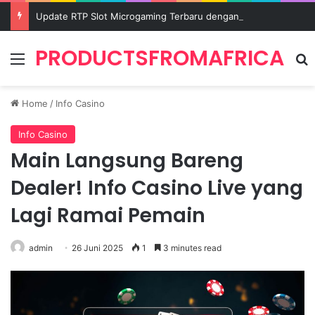
Update RTP Slot Microgaming Terbaru dengan Informasi Game Favorit Pemain Online
PRODUCTSFROMAFRICA
Menu
S
Home
/
Info Casino
Info Casino
Main Langsung Bareng
Dealer! Info Casino Live yang
Lagi Ramai Pemain
admin
26 Juni 2025
1
3 minutes read