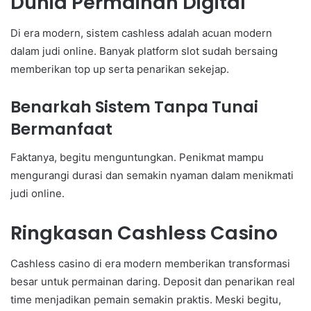
Dunia Permainan Digital
Di era modern, sistem cashless adalah acuan modern
dalam judi online. Banyak platform slot sudah bersaing
memberikan top up serta penarikan sekejap.
Benarkah Sistem Tanpa Tunai
Bermanfaat
Faktanya, begitu menguntungkan. Penikmat mampu
mengurangi durasi dan semakin nyaman dalam menikmati
judi online.
Ringkasan Cashless Casino
Cashless casino di era modern memberikan transformasi
besar untuk permainan daring. Deposit dan penarikan real
time menjadikan pemain semakin praktis. Meski begitu,