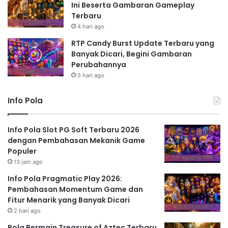
Ini Beserta Gambaran Gameplay
Terbaru
4 hari ago
RTP Candy Burst Update Terbaru yang
Banyak Dicari, Begini Gambaran
Perubahannya
5 hari ago
Info Pola
Info Pola Slot PG Soft Terbaru 2026
dengan Pembahasan Mekanik Game
Populer
13 jam ago
Info Pola Pragmatic Play 2026:
Pembahasan Momentum Game dan
Fitur Menarik yang Banyak Dicari
2 hari ago
Pola Bermain Treasure of Aztec Terbaru