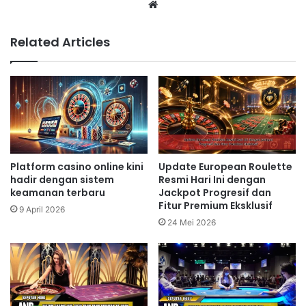
We
bsi
te
Related Articles
Platform casino online kini
Update European Roulette
hadir dengan sistem
Resmi Hari Ini dengan
keamanan terbaru
Jackpot Progresif dan
Fitur Premium Eksklusif
9 April 2026
24 Mei 2026