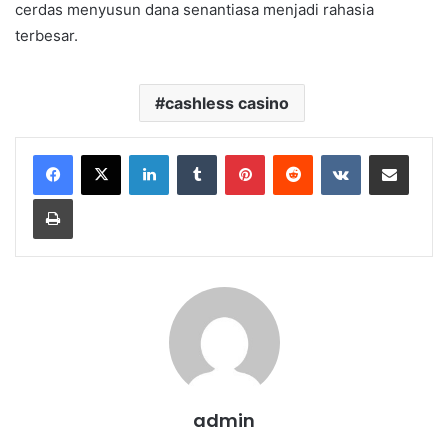
cerdas menyusun dana senantiasa menjadi rahasia
terbesar.
cashless casino
LinkedIn
Tumblr
Pinterest
Reddit
VKontakte
Share via Email
Print
admin