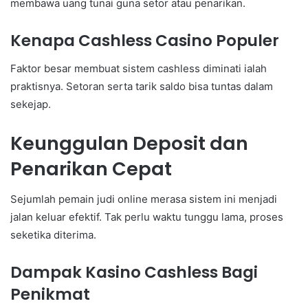
membawa uang tunai guna setor atau penarikan.
Kenapa Cashless Casino Populer
Faktor besar membuat sistem cashless diminati ialah
praktisnya. Setoran serta tarik saldo bisa tuntas dalam
sekejap.
Keunggulan Deposit dan
Penarikan Cepat
Sejumlah pemain judi online merasa sistem ini menjadi
jalan keluar efektif. Tak perlu waktu tunggu lama, proses
seketika diterima.
Dampak Kasino Cashless Bagi
Penikmat