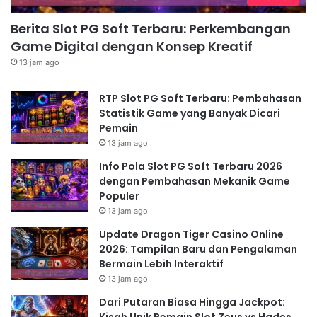
Berita Slot PG Soft Terbaru: Perkembangan
Game Digital dengan Konsep Kreatif
13 jam ago
RTP Slot PG Soft Terbaru: Pembahasan
Statistik Game yang Banyak Dicari
Pemain
13 jam ago
Info Pola Slot PG Soft Terbaru 2026
dengan Pembahasan Mekanik Game
Populer
13 jam ago
Update Dragon Tiger Casino Online
2026: Tampilan Baru dan Pengalaman
Bermain Lebih Interaktif
13 jam ago
Dari Putaran Biasa Hingga Jackpot:
Kisah Unik Pemain Slot Zeus vs Hades