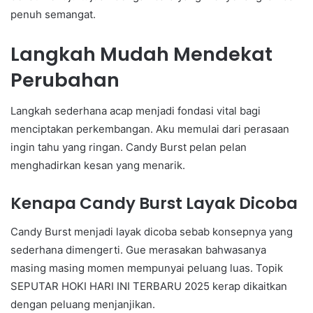
penuh semangat.
Langkah Mudah Mendekat
Perubahan
Langkah sederhana acap menjadi fondasi vital bagi
menciptakan perkembangan. Aku memulai dari perasaan
ingin tahu yang ringan. Candy Burst pelan pelan
menghadirkan kesan yang menarik.
Kenapa Candy Burst Layak Dicoba
Candy Burst menjadi layak dicoba sebab konsepnya yang
sederhana dimengerti. Gue merasakan bahwasanya
masing masing momen mempunyai peluang luas. Topik
SEPUTAR HOKI HARI INI TERBARU 2025 kerap dikaitkan
dengan peluang menjanjikan.