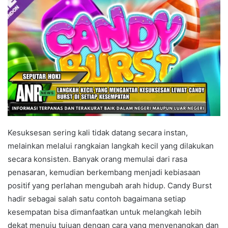
Kesuksesan sering kali tidak datang secara instan,
melainkan melalui rangkaian langkah kecil yang dilakukan
secara konsisten. Banyak orang memulai dari rasa
penasaran, kemudian berkembang menjadi kebiasaan
positif yang perlahan mengubah arah hidup. Candy Burst
hadir sebagai salah satu contoh bagaimana setiap
kesempatan bisa dimanfaatkan untuk melangkah lebih
dekat menuju tujuan dengan cara yang menyenangkan dan