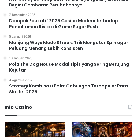
Begini Gambaran Perubahannya
7 Desember 2025
Dampak Edukatif 2025 Casino Modern terhadap
Pemahaman Risiko di Game Sugar Rush
5 Januari 2026
Mahjong Ways Mode Streak: Trik Mengatur Spin agar
Peluang Menang Lebih Konsisten
10 Januari 2026
Pola The Dog House Modal Tipis yang Sering Berujung
Kejutan
4 Agustus 2025
Strategi Kombinasi Pola: Gabungan Terpopuler Para
Slotter 2025
Info Casino