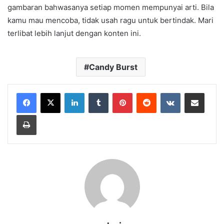
gambaran bahwasanya setiap momen mempunyai arti. Bila
kamu mau mencoba, tidak usah ragu untuk bertindak. Mari
terlibat lebih lanjut dengan konten ini.
Candy Burst
LinkedIn
Tumblr
Pinterest
Reddit
VKontakte
Share via Email
Print