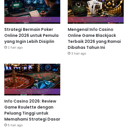
Strategi Bermain Poker
Mengenal Info Casino
Online 2026 untuk Pemula
Online Game Blackjack
yang Ingin Lebih Disiplin
Terbaik 2026 yang Ramai
Dibahas Tahun Ini
2 hari ago
3 hari ago
Info Casino 2026: Review
Game Roulette dengan
Peluang Tinggi untuk
Memahami Strategi Dasar
5 hari ago