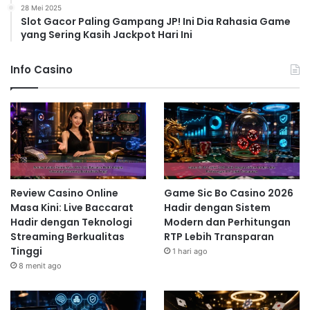
28 Mei 2025
Slot Gacor Paling Gampang JP! Ini Dia Rahasia Game
yang Sering Kasih Jackpot Hari Ini
Info Casino
Review Casino Online
Game Sic Bo Casino 2026
Masa Kini: Live Baccarat
Hadir dengan Sistem
Hadir dengan Teknologi
Modern dan Perhitungan
Streaming Berkualitas
RTP Lebih Transparan
Tinggi
1 hari ago
8 menit ago