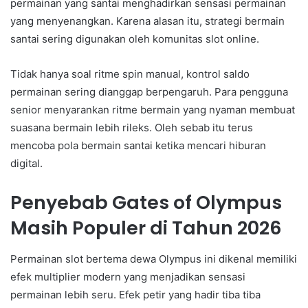
permainan yang santai menghadirkan sensasi permainan
yang menyenangkan. Karena alasan itu, strategi bermain
santai sering digunakan oleh komunitas slot online.
Tidak hanya soal ritme spin manual, kontrol saldo
permainan sering dianggap berpengaruh. Para pengguna
senior menyarankan ritme bermain yang nyaman membuat
suasana bermain lebih rileks. Oleh sebab itu terus
mencoba pola bermain santai ketika mencari hiburan
digital.
Penyebab Gates of Olympus
Masih Populer di Tahun 2026
Permainan slot bertema dewa Olympus ini dikenal memiliki
efek multiplier modern yang menjadikan sensasi
permainan lebih seru. Efek petir yang hadir tiba tiba