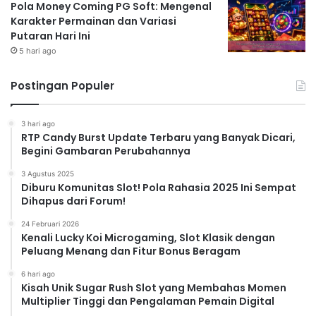
Pola Money Coming PG Soft: Mengenal
Karakter Permainan dan Variasi
Putaran Hari Ini
5 hari ago
Postingan Populer
3 hari ago
RTP Candy Burst Update Terbaru yang Banyak Dicari,
Begini Gambaran Perubahannya
3 Agustus 2025
Diburu Komunitas Slot! Pola Rahasia 2025 Ini Sempat
Dihapus dari Forum!
24 Februari 2026
Kenali Lucky Koi Microgaming, Slot Klasik dengan
Peluang Menang dan Fitur Bonus Beragam
6 hari ago
Kisah Unik Sugar Rush Slot yang Membahas Momen
Multiplier Tinggi dan Pengalaman Pemain Digital