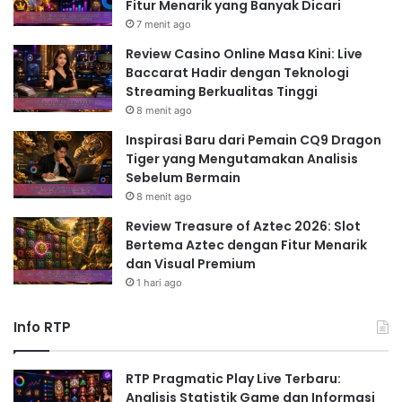
Fitur Menarik yang Banyak Dicari
7 menit ago
Review Casino Online Masa Kini: Live
Baccarat Hadir dengan Teknologi
Streaming Berkualitas Tinggi
8 menit ago
Inspirasi Baru dari Pemain CQ9 Dragon
Tiger yang Mengutamakan Analisis
Sebelum Bermain
8 menit ago
Review Treasure of Aztec 2026: Slot
Bertema Aztec dengan Fitur Menarik
dan Visual Premium
1 hari ago
Info RTP
RTP Pragmatic Play Live Terbaru:
Analisis Statistik Game dan Informasi