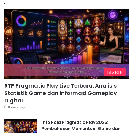
Info RTP
RTP Pragmatic Play Live Terbaru: Analisis
Statistik Game dan Informasi Gameplay
Digital
6 menit ago
Info Pola Pragmatic Play 2026:
Pembahasan Momentum Game dan