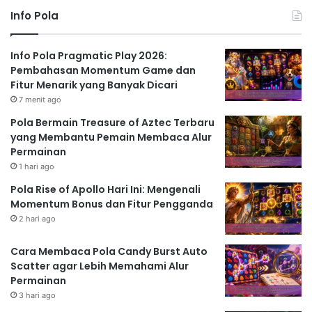
Info Pola
Info Pola Pragmatic Play 2026:
Pembahasan Momentum Game dan
Fitur Menarik yang Banyak Dicari
7 menit ago
Pola Bermain Treasure of Aztec Terbaru
yang Membantu Pemain Membaca Alur
Permainan
1 hari ago
Pola Rise of Apollo Hari Ini: Mengenali
Momentum Bonus dan Fitur Pengganda
2 hari ago
Cara Membaca Pola Candy Burst Auto
Scatter agar Lebih Memahami Alur
Permainan
3 hari ago