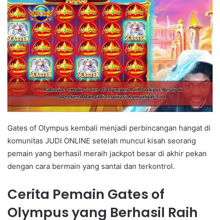
Gates of Olympus kembali menjadi perbincangan hangat di
komunitas JUDI ONLINE setelah muncul kisah seorang
pemain yang berhasil meraih jackpot besar di akhir pekan
dengan cara bermain yang santai dan terkontrol.
Cerita Pemain Gates of
Olympus yang Berhasil Raih