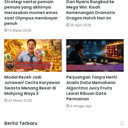
Strategi santai pemain
Dari Nyaris Rungkad ke
pemula yang akhirnya
Mega Win: Kisah
merasakan momen emas
Kemenangan Dramatis
saat Olympus membayar
Dragon Hatch Hari Ini
penuh
26 April 2026
15 Maret 2026
Modal Receh Jadi
Perjuangan Tanpa Henti
Jutawan! Cerita Karyawan
Analis Data Memahami
Swasta Menang Besar di
Algoritma Juicy Fruits
Mahjong Ways 3
Lewat Ribuan Data
Permainan
20 Maret 2026
4 minggu ago
Berita Terbaru