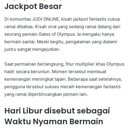
Jackpot Besar
Di komunitas JUDI ONLINE, kisah jackpot fantastis cukup
ramai dibahas. Kisah viral yang sedang ramai datang dari
seorang pemain Gates of Olympus. Ia mengaku hanya
bermain santai. Meski begitu, pengalaman yang dialami
justru sangat mengejutkan.
Saat permainan berlangsung, fitur multiplier khas Olympus
hadir secara beruntun. Momen tersebut membuat
kemenangan meningkat tajam. Beberapa saat setelahnya,
pengguna tersebut sukses meraih kemenangan fantastis
yang ramai diperbincangkan pemain lain.
Hari Libur disebut sebagai
Waktu Nyaman Bermain