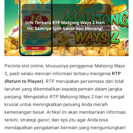
Pecinta slot online, khususnya penggemar Mahjong Ways
2, pasti selalu mencari informasi terbaru mengenai
RTP
(Return to Player)
. RTP merupakan persentase dari total
taruhan yang dikembalikan kepada pemain dalam jangka
panjang. Mengetahui
RTP Mahjong Ways 2 hari ini
sangat
krusial untuk meningkatkan peluang Anda meraih
kemenangan besar. Artikel ini akan memberikan informasi
terkini, strategi gacor, dan tips jitu agar Anda bisa
mendapatkan pengalaman bermain yang menguntungkan!