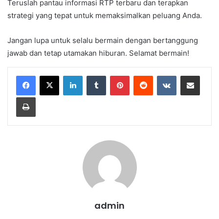
Teruslah pantau informasi RTP terbaru dan terapkan
strategi yang tepat untuk memaksimalkan peluang Anda.
Jangan lupa untuk selalu bermain dengan bertanggung
jawab dan tetap utamakan hiburan. Selamat bermain!
LinkedIn
Tumblr
Pinterest
Reddit
VKontakte
Share via Email
Print
admin