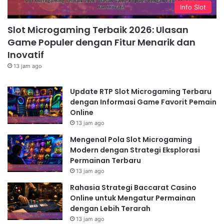
Info Slot
Slot Microgaming Terbaik 2026: Ulasan
Game Populer dengan Fitur Menarik dan
Inovatif
13 jam ago
Update RTP Slot Microgaming Terbaru
dengan Informasi Game Favorit Pemain
Online
13 jam ago
Mengenal Pola Slot Microgaming
Modern dengan Strategi Eksplorasi
Permainan Terbaru
13 jam ago
Rahasia Strategi Baccarat Casino
Online untuk Mengatur Permainan
dengan Lebih Terarah
13 jam ago