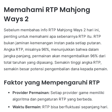
Memahami RTP Mahjong
Ways 2
Sebelum membahas info RTP Mahjong Ways 2 hari ini,
penting untuk memahami apa sebenarnya RTP itu. RTP
bukan jaminan kemenangan instan pada setiap putaran.
Angka RTP, misalnya 96%, menunjukkan bahwa dalam
jangka panjang, permainan akan mengembalikan 96% dari
total taruhan yang dipasang. Semakin tinggi angka RTP,
semakin besar potensi pengembalian dana kepada pemain.
Faktor yang Mempengaruhi RTP
Provider Permainan:
Setiap provider game memiliki
algoritma dan pengaturan RTP yang berbeda.
Waktu Bermain:
RTP bisa berfluktuasi sepanjang hari.