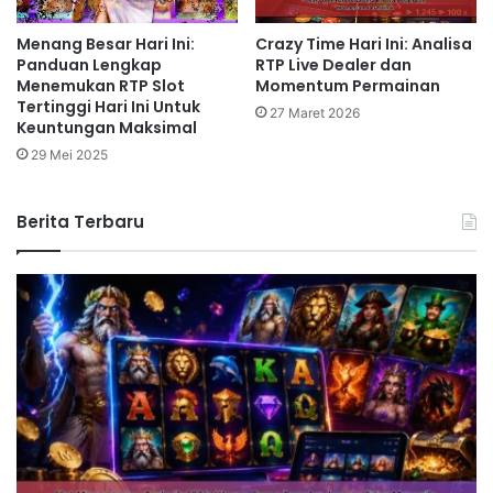
Menang Besar Hari Ini:
Crazy Time Hari Ini: Analisa
Panduan Lengkap
RTP Live Dealer dan
Menemukan RTP Slot
Momentum Permainan
Tertinggi Hari Ini Untuk
27 Maret 2026
Keuntungan Maksimal
29 Mei 2025
Berita Terbaru