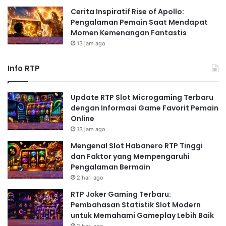
Cerita Inspiratif Rise of Apollo:
Pengalaman Pemain Saat Mendapat
Momen Kemenangan Fantastis
13 jam ago
Info RTP
Update RTP Slot Microgaming Terbaru
dengan Informasi Game Favorit Pemain
Online
13 jam ago
Mengenal Slot Habanero RTP Tinggi
dan Faktor yang Mempengaruhi
Pengalaman Bermain
2 hari ago
RTP Joker Gaming Terbaru:
Pembahasan Statistik Slot Modern
untuk Memahami Gameplay Lebih Baik
2 hari ago