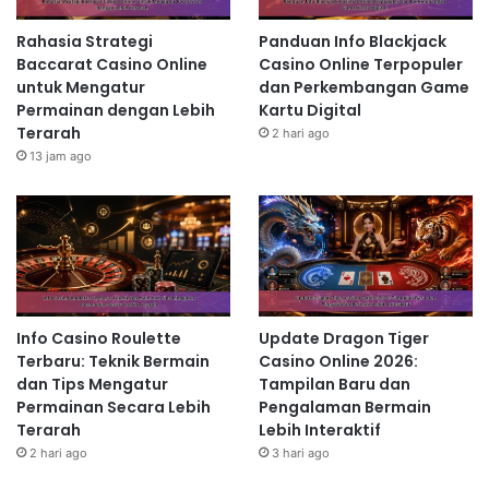
Rahasia Strategi
Panduan Info Blackjack
Baccarat Casino Online
Casino Online Terpopuler
untuk Mengatur
dan Perkembangan Game
Permainan dengan Lebih
Kartu Digital
Terarah
2 hari ago
13 jam ago
Info Casino Roulette
Update Dragon Tiger
Terbaru: Teknik Bermain
Casino Online 2026:
dan Tips Mengatur
Tampilan Baru dan
Permainan Secara Lebih
Pengalaman Bermain
Terarah
Lebih Interaktif
2 hari ago
3 hari ago