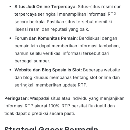
Situs Judi Online Terpercaya:
Situs-situs resmi dan
terpercaya seringkali menampilkan informasi RTP
secara berkala. Pastikan situs tersebut memiliki
lisensi resmi dan reputasi yang baik.
Forum dan Komunitas Pemain:
Berdiskusi dengan
pemain lain dapat memberikan informasi tambahan,
namun selalu verifikasi informasi tersebut dari
berbagai sumber.
Website dan Blog Spesialis Slot:
Beberapa website
dan blog khusus membahas tentang slot online dan
seringkali memberikan update RTP.
Peringatan:
Waspadai situs atau individu yang menjanjikan
informasi RTP akurat 100%. RTP bersifat fluktuatif dan
tidak dapat diprediksi secara pasti.
Strategi Gacor Bermain